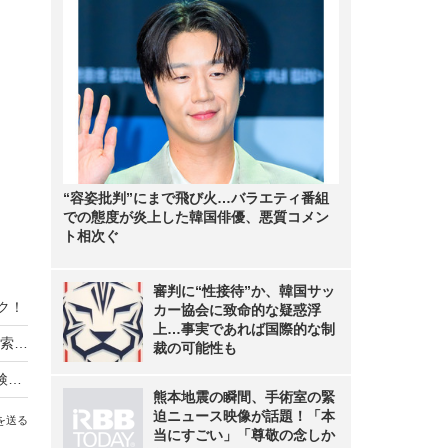
“容姿批判”にまで飛び火…バラエティ番組
での態度が炎上した韓国俳優、悪質コメン
ト相次ぐ
審判に“性接待”か、韓国サッ
ク！
カー協会に致命的な疑惑浮
上…事実であれば国際的な制
「脳内検索メーカー」に引き続き、新たな脳内検索サービス登場！
裁の可能性も
あなたの脳は検索したがってる!? gooで「脳内検索メーカー」開始
熊本地震の瞬間、手術室の緊
迫ニュース映像が話題！「本
を送る
当にすごい」「尊敬の念しか