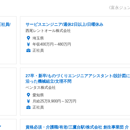
《富永ジュ
社員/
サービスエンジニア/週休2日以上/日曜休み
西尾レントオール株式会社
埼玉県
年収400万円～480万円
正社員
27卒・新卒/ものづくりエンジニアアシスタント/設計図に
沿った機械組立/文理不問
ベンタス株式会社
愛知県
月給25万9,900円～32万円
正社員
ア
資格必須・介護職/有老/三鷹台駅/株式会社 創生事業団 介