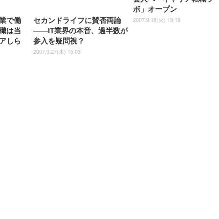
ボ」オープン
2007.9.18(火) 19:19
業で働
セカンドライフに賛否両論
職は当
——IT業界の本音、過半数が
アしら
参入を疑問視？
2007.9.27(木) 15:03