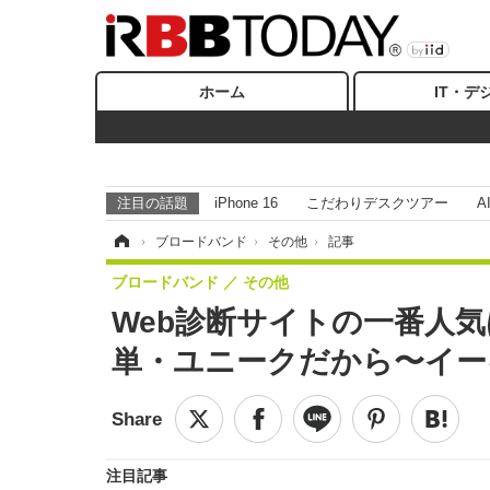
ホーム
IT・デ
注目の話題
iPhone 16
こだわりデスクツアー
A
ホーム
›
ブロードバンド
›
その他
›
記事
ブロードバンド
その他
Web診断サイトの一番人
単・ユニークだから〜イー
注目記事