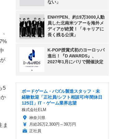
ない」
ENHYPEN、約19万3000人動
員した北南米ツアーを海外メ
ディアが絶賛！「キャリアに
」、
長く残る公演」
7%
K-POP授賞式初のヨーロッパ
中
進出！『D AWARDS』、
が
2027年1月にパリで開催決定
ら5
ボードゲーム・パズル製造スタッフ・未
わか
経験歓迎「正社員/シフト相談可/年間休日
125日」IT・ゲーム業界志望
株式会社ELM
神奈川県
月給26万2,300円～39万円
生ま
正社員