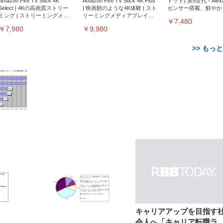
Amazon Fire TV Stick 4K
Amazon Fire TV Stick 4K Plus
ドット) 第5世代 - Ale
Select | 4Kの高画質ストリー
| 映画館のような4K体験 | スト
センサー搭載、鮮やか
ミング | ストリーミングメデ
リーミングメディアプレイヤ
サウンド｜チャコール
￥7,480
ィアプレイヤー
ー
￥7,980
￥9,980
>> もっ
【整備済み品】Dell
【MiniLED/24.5inch/280Hz/
正品】27"ゲーミングモ
ANDWINT オフィスチ
アイリスオーヤマ ペ
Sezlife オフィスチェア デスク
ネオ・ルーライフ ネオ・オム
E2724HS 27インチ 液晶モ
Sezlife オフィスチェア デスク
Smart Basic(スマートベーシ
GRAPHT THE SHOOTER
ー DualSense 充電フッ
ア デスクチェア 肘なし
シーツ 超厚型 お徳用 
チェア 疲れない テレワーク
ツ L 中型犬用 26枚入り 単品
ニター フル
チェア 疲れない テレワーク
ック) 【Amazon.co.jp限定】
Gaming Monitor 24” Essential
き（CFI-ZDM1J）
ッシュ 通気性 ランバ
ュラー 200枚入
チェア 強化バックレスト 30
HD（1920×1080）VA 非光
チェア 強化バックレスト 30度
Smart Basic アイリスオーヤマ
ーミングモニター QD 24.5イ
ポート付き 腰サポート
【Amazon.co.jp限定】
￥1,800
￥15,800
￥34,980
9,979
度ロッキング機能 人間工学 椅
沢 HDMI/DisplayPort/VGA
ロッキング機能 人間工学 椅子
ペットシーツ 超厚型 お徳用
￥4,139
￥3,731
1ms FHD 量子ドット 残像低減
ス圧無段階昇降 360度
￥7,680
￥7,680
￥3,670
子 腰サポート 90度跳ね上げ
スピーカー内蔵 高さ調整 ス
腰サポート 90度跳ね上げ式ア
ワイド 100枚入 (x 1) (ケース
年保証 | 輝点保証 | 日本メーカ
転 キャスター付き コ
式アームレスト 3Dヘッドレス
イベル VESA対応
ームレスト 3Dヘッドレスト
販売)
クト 幅52×奥行58.5×
ト ハンガー付き 高反発クッシ
ComfortView ビジネス向け
ハンガー付き 高反発クッショ
84～96cm テレワーク
ョン PCチェア 通気性メッシ
ン PCチェア 通気性メッシュ
宅勤務 ブラック
ュ ゲーミング/勉強/事務用 お
ゲーミング/勉強/事務用 おし
キャリアアップを目指す
しゃれ パソコンチェア (ブラ
ゃれ パソコンチェア (ホワイ
会人へ「キャリア転職ラ
ック)
ト)