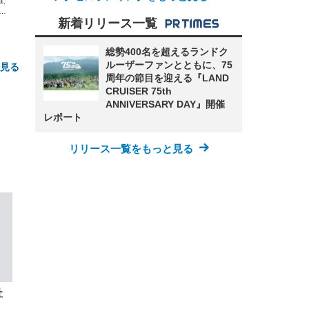
xa、
な
新着リリース一覧
総勢400名を超えるランドク
ルーザーファンとともに、75
と見る
周年の節目を迎える『LAND
CRUISER 75th
ANNIVERSARY DAY』開催
レポート
リリース一覧をもっと見る
FHD】
ェ
ット
 メ
レギ
 ゲ
ーサ
ンチ
 ガ
 (3
回
ー)
ンパ
高さ
 在
社