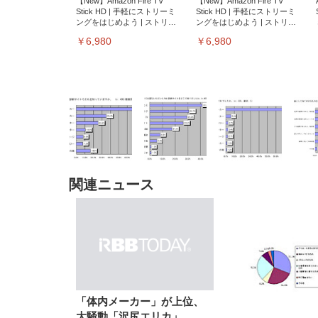
【New】Amazon Fire TV
【New】Amazon Fire TV
Stick HD | 手軽にストリーミ
Stick HD | 手軽にストリーミ
ングをはじめよう | ストリー
ングをはじめよう | ストリー
ミングメディアプレイヤー
ミングメディアプレイヤー
￥6,980
￥6,980
関連ニュース
EIZO ビジネス向けプレミア
EIZO ビジネス向けプレミア
【純
[EdoErgo] オフィスチェア 椅
Amazonベーシック ペットシ
SIHOO B100 オフィスチェア
Amazonベーシック ペットシ
ムモニター | FlexScan
ムモニター | FlexScan
ニタ
子 テレワーク 疲れない 跳ね
ーツ 薄型 レギュラー 1回使い
／デスクチェア メッシュチェ
ーツ 厚型 ワイド 42枚x2袋(84
EV3240X-WT | 31.5型4K
EV2740X-WT | 27.0型4K
ク付
上げ式アームレスト コンパク
捨て 無香料 ホワイト 300枚
ア 人間工学 疲れない ブラッ
枚) ホワイト(吸収面:ライトブ
UHD・USB Type-C・ホワイ
UHD・USB Type-C・ホワイ
ト 約105度ロッキング pc 事務
￥105,595
￥109,572
ク
ルー)
￥4
ト
ト
￥5,699
￥3,373
￥27,999
￥3,234
椅子 360度回転 座面昇降 強化
ナイロン樹脂ベース 通気性メ
ッシュ 在宅ワーク H-
WY01(黒網+黒枠+黒足)
「体内メーカー」が上位、
大騒動「沢尻エリカ」