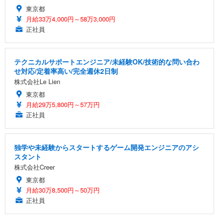
ト 幅52×奥行58.5×高さ84～96cm テレワーク 在宅
像低減 (3年保証 | 輝点保証 | 日本メーカー)
￥3,731
￥4,139
￥34,980
東京都
勤務 ブラック
月給33万4,000円～58万3,000円
正社員
テクニカルサポートエンジニア/未経験OK/技術的な問い合わ
せ対応/定着率高い/完全週休2日制
株式会社Le Lien
東京都
月給29万5,800円～57万円
正社員
独学や未経験からスタートするゲーム開発エンジニアのアシ
スタント
株式会社Creer
東京都
月給30万8,500円～50万円
正社員