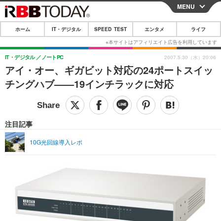
MENU
CLOSE
ホーム
IT・デジタル
SPEED TEST
エンタメ
ライフ
ホーム
IT・デジタル
IT・デジタル
ノートPC
2007.5.30（水）20:06
アイ・オー、ギガビット対応の24ポートスイッ
IT・デジタルTOP
スマートフォン
SPEED TEST
チングハブ——19インチラックに対応
ネタ
ガジェット・ツール
エンタメ
ショッピング
その他
エンタメTOP
映画・ドラマ
ライフ
注目記事
韓流・K-POP
韓国・芸能
ライフTOP
グルメ
リリース一覧
10G光回線導入レポ
音楽
スポーツ
ペット
ショッピング
プッシュ通知の停止方法
グラビア
ブログ
その他
ショッピング
その他