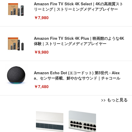
Amazon Fire TV Stick 4K Select | 4Kの高画質スト
リーミング | ストリーミングメディアプレイヤー
￥7,980
Amazon Fire TV Stick 4K Plus | 映画館のような4K
体験 | ストリーミングメディアプレイヤー
￥9,980
Amazon Echo Dot (エコードット) 第5世代 - Alex
a、センサー搭載、鮮やかなサウンド｜チャコール
￥7,480
>> もっと見る
[EdoErgo] オフィスチェア 椅子 テレワーク 疲れな
EIZO ビジネス向けプレミアムモニター | FlexScan
Amazonベーシック ペットシーツ 薄型 レギュラー 1
い 跳ね上げ式アームレスト コンパクト 約105度ロッ
EV3240X-WT | 31.5型4K UHD・USB Type-C・ホワ
回使い捨て 無香料 ホワイト 300枚
キング pc 事務椅子 360度回転 座面昇降 強化ナイロ
イト
ン樹脂ベース 通気性メッシュ 在宅ワーク H-WY01
￥3,373
￥5,699
￥105,595