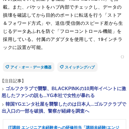
載。また、パケットをハブ内部でチェックし、データの
損壊を確認してから目的のポートに転送を行う「ストア
＆フォワード方式」や、送信/受信側のスピード差から生
じるデータあふれを防ぐ「フローコントロール機能」を
採用している。付属のアダプタを使用して、19インチラ
ックに設置が可能。
《》
アイ・オー・データ機器
スイッチングハブ
【注目記事】
>
ゴルフクラブで襲撃、BLACKPINKの10周年イベントに激
怒したファンの説も...YG本社で女性が暴れる
>
韓国YGエンタ社屋を襲撃したのは日本人...ゴルフクラブで
出入口の一部を破損、警察が経緯を調査へ
IT講師 エンジニア未経験者への研修担当「講師未経験/エンジ