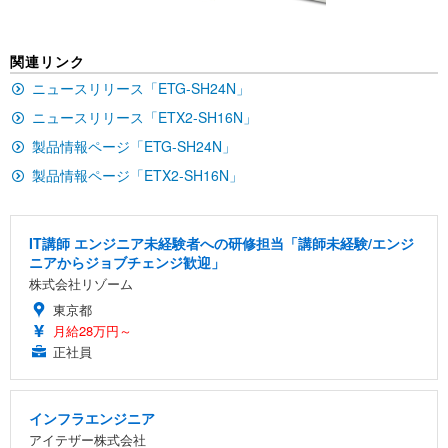
(黒網+黒枠+黒足)
EIZO ビジネス向けプレミアムモニター | FlexScan
SIHOO B100 オフィスチェア／デスクチェア メッシ
Amazonベーシック ペットシーツ 厚型 ワイド 42枚
関連リンク
EV2740X-WT | 27.0型4K UHD・USB Type-C・ホワ
ュチェア 人間工学 疲れない ブラック
x2袋(84枚) ホワイト(吸収面:ライトブルー)
イト
ニュースリリース「ETG-SH24N」
￥27,999
￥3,234
￥109,572
ニュースリリース「ETX2-SH16N」
製品情報ページ「ETG-SH24N」
Sezlife オフィスチェア デスクチェア 疲れない テレ
【純正品】27"ゲーミングモニター DualSense 充電
ネオ・ルーライフ ネオ・オムツ L 中型犬用 26枚入
製品情報ページ「ETX2-SH16N」
ワーク チェア 強化バックレスト 30度ロッキング機
フック付き（CFI-ZDM1J）
り 単品
能 人間工学 椅子 腰サポート 90度跳ね上げ式アーム
レスト 3Dヘッドレスト ハンガー付き 高反発クッシ
￥49,979
￥1,800
￥7,680
ョン PCチェア 通気性メッシュ ゲーミング/勉強/事
IT講師 エンジニア未経験者への研修担当「講師未経験/エンジ
務用 おしゃれ パソコンチェア (ブラック)
ニアからジョブチェンジ歓迎」
Sezlife オフィスチェア デスクチェア 疲れない テレ
【整備済み品】Dell E2724HS 27インチ 液晶モニタ
Smart Basic(スマートベーシック) 【Amazon.co.jp
株式会社リゾーム
ワーク チェア 強化バックレスト 30度ロッキング機
ー フルHD（1920×1080）VA 非光沢 HDMI/DisplayP
限定】 Smart Basic アイリスオーヤマ ペットシーツ
東京都
能 人間工学 椅子 腰サポート 90度跳ね上げ式アーム
ort/VGA スピーカー内蔵 高さ調整 スイベル VESA対
超厚型 お徳用 ワイド 100枚入 (x 1) (ケース販売)
月給28万円～
レスト 3Dヘッドレスト ハンガー付き 高反発クッシ
応 ComfortView ビジネス向け
￥7,680
￥15,800
￥3,670
正社員
ョン PCチェア 通気性メッシュ ゲーミング/勉強/事
務用 おしゃれ パソコンチェア (ホワイト)
ANDWINT オフィスチェア デスクチェア 肘なし メ
【MiniLED/24.5inch/280Hz/FHD】GRAPHT THE S
アイリスオーヤマ ペットシーツ 超厚型 お徳用 レギ
ッシュ 通気性 ランバーサポート付き 腰サポート ガ
HOOTER Gaming Monitor 24” Essential ゲーミン
インフラエンジニア
ュラー 200枚入【Amazon.co.jp限定】
ス圧無段階昇降 360度回転 キャスター付き コンパク
グモニター QD 24.5インチ 1ms FHD 量子ドット 残
アイテザー株式会社