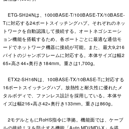
ETG-SH24Nは、1000BASE-T/100BASE-TX/10BASE-
Tに対応する24ポートスイッチングハブ。それぞれのネッ
トワークを自動認識して接続する。オートネゴシエーシ
ョン機能を搭載するため、各ポートごとに最適な通信モ
ードでネットワーク機器に接続が可能。また、最大9,216
バイトのジャンボフレームに対応する。本体サイズは幅2
65×高さ44×奥行き184mm。重さは1,700g。
ETX2-SH16Nは、100BASE-TX/10BASE-Tに対応する
16ポートスイッチングハブ。放熱性と耐久性に優れたメ
タルボディで、ファンレス設計を採用している。本体サ
イズは幅216×高さ42×奥行き133mm。重さは860g。
2モデルともにRoHS指令に準拠。機能面では、ケーブ
ルの接続ミスを防止する機能「Auto MDI/MDI-X」を搭