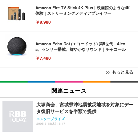
Amazon Fire TV Stick 4K Plus | 映画館のような4K
体験 | ストリーミングメディアプレイヤー
￥9,980
Amazon Echo Dot (エコードット) 第5世代 - Alex
a、センサー搭載、鮮やかなサウンド｜チャコール
￥7,480
>> もっと見る
[EdoErgo] オフィスチェア 椅子 テレワーク 疲れな
EIZO ビジネス向けプレミアムモニター | FlexScan
Amazonベーシック ペットシーツ 薄型 レギュラー 1
い 跳ね上げ式アームレスト コンパクト 約105度ロッ
EV3240X-WT | 31.5型4K UHD・USB Type-C・ホワ
関連ニュース
回使い捨て 無香料 ホワイト 300枚
キング pc 事務椅子 360度回転 座面昇降 強化ナイロ
イト
ン樹脂ベース 通気性メッシュ 在宅ワーク H-WY01
￥3,373
￥5,699
￥105,595
大塚商会、宮城県沖地震被災地域を対象にデー
(黒網+黒枠+黒足)
タ復旧サービスを半額で提供
エンタープライズ
EIZO ビジネス向けプレミアムモニター | FlexScan
SIHOO B100 オフィスチェア／デスクチェア メッシ
Amazonベーシック ペットシーツ 厚型 ワイド 42枚
2005.8.18(木) 18:47
EV2740X-WT | 27.0型4K UHD・USB Type-C・ホワ
ュチェア 人間工学 疲れない ブラック
x2袋(84枚) ホワイト(吸収面:ライトブルー)
イト
￥27,999
￥3,234