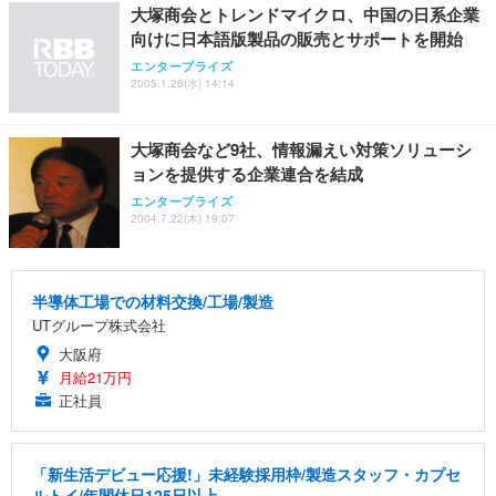
￥109,572
大塚商会とトレンドマイクロ、中国の日系企業
向けに日本語版製品の販売とサポートを開始
Sezlife オフィスチェア デスクチェア 疲れない テレ
エンタープライズ
【純正品】27"ゲーミングモニター DualSense 充電
ネオ・ルーライフ ネオ・オムツ L 中型犬用 26枚入
ワーク チェア 強化バックレスト 30度ロッキング機
2005.1.26(水) 14:14
フック付き（CFI-ZDM1J）
り 単品
能 人間工学 椅子 腰サポート 90度跳ね上げ式アーム
レスト 3Dヘッドレスト ハンガー付き 高反発クッシ
￥49,979
￥1,800
￥7,680
ョン PCチェア 通気性メッシュ ゲーミング/勉強/事
大塚商会など9社、情報漏えい対策ソリューシ
務用 おしゃれ パソコンチェア (ブラック)
ョンを提供する企業連合を結成
Sezlife オフィスチェア デスクチェア 疲れない テレ
【整備済み品】Dell E2724HS 27インチ 液晶モニタ
Smart Basic(スマートベーシック) 【Amazon.co.jp
エンタープライズ
ワーク チェア 強化バックレスト 30度ロッキング機
ー フルHD（1920×1080）VA 非光沢 HDMI/DisplayP
限定】 Smart Basic アイリスオーヤマ ペットシーツ
2004.7.22(木) 19:07
能 人間工学 椅子 腰サポート 90度跳ね上げ式アーム
ort/VGA スピーカー内蔵 高さ調整 スイベル VESA対
超厚型 お徳用 ワイド 100枚入 (x 1) (ケース販売)
レスト 3Dヘッドレスト ハンガー付き 高反発クッシ
応 ComfortView ビジネス向け
￥7,680
￥15,800
￥3,670
ョン PCチェア 通気性メッシュ ゲーミング/勉強/事
務用 おしゃれ パソコンチェア (ホワイト)
半導体工場での材料交換/工場/製造
ANDWINT オフィスチェア デスクチェア 肘なし メ
【MiniLED/24.5inch/280Hz/FHD】GRAPHT THE S
UTグループ株式会社
アイリスオーヤマ ペットシーツ 超厚型 お徳用 レギ
ッシュ 通気性 ランバーサポート付き 腰サポート ガ
HOOTER Gaming Monitor 24” Essential ゲーミン
大阪府
ュラー 200枚入【Amazon.co.jp限定】
ス圧無段階昇降 360度回転 キャスター付き コンパク
グモニター QD 24.5インチ 1ms FHD 量子ドット 残
月給21万円
ト 幅52×奥行58.5×高さ84～96cm テレワーク 在宅
像低減 (3年保証 | 輝点保証 | 日本メーカー)
￥3,731
￥4,139
￥34,980
正社員
勤務 ブラック
「新生活デビュー応援!」未経験採用枠/製造スタッフ・カプセ
ルトイ/年間休日125日以上