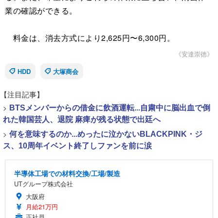
業の確認ができる。
料金は、消去方式により2,625円〜6,300円。
《安達崇徳》
HDD
大塚商会
【注目記事】
>
BTSメンバーからの借金に飲酒運転...自粛中に脳出血で倒
れた韓国芸人、退院 麻痺が残る状態で出廷へ
>
何を意味するのか...めったに泣かないBLACKPINK・ジ
ス、10周年イベント終了しファンを前に涙
半導体工場での材料交換/工場/製造
UTグループ株式会社
大阪府
月給21万円
正社員