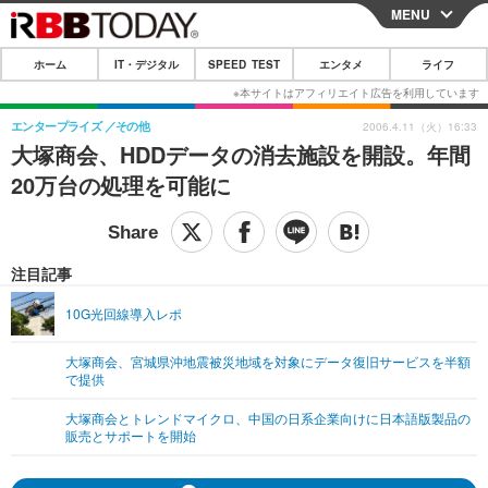
MENU
CLOSE
ホーム
IT・デジタル
SPEED TEST
エンタメ
ライフ
ホーム
IT・デジタル
エンタープライズ
その他
2006.4.11（火）16:33
大塚商会、HDDデータの消去施設を開設。年間
IT・デジタルTOP
スマートフォン
SPEED TEST
20万台の処理を可能に
ネタ
ガジェット・ツール
エンタメ
ショッピング
その他
エンタメTOP
映画・ドラマ
ライフ
注目記事
韓流・K-POP
韓国・芸能
ライフTOP
グルメ
リリース一覧
10G光回線導入レポ
音楽
スポーツ
ペット
ショッピング
プッシュ通知の停止方法
大塚商会、宮城県沖地震被災地域を対象にデータ復旧サービスを半額
で提供
グラビア
ブログ
その他
大塚商会とトレンドマイクロ、中国の日系企業向けに日本語版製品の
ショッピング
その他
販売とサポートを開始