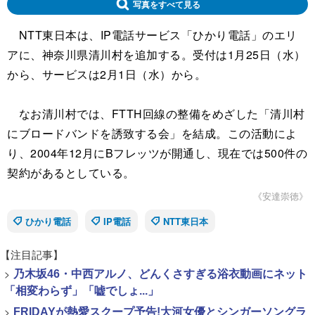
写真をすべて見る
NTT東日本は、IP電話サービス「ひかり電話」のエリ
アに、神奈川県清川村を追加する。受付は1月25日（水）
から、サービスは2月1日（水）から。
なお清川村では、FTTH回線の整備をめざした「清川村
にブロードバンドを誘致する会」を結成。この活動によ
り、2004年12月にBフレッツが開通し、現在では500件の
契約があるとしている。
《安達崇徳》
ひかり電話
IP電話
NTT東日本
【注目記事】
>
乃木坂46・中西アルノ、どんくさすぎる浴衣動画にネット
「相変わらず」「嘘でしょ...」
>
FRIDAYが熱愛スクープ予告!大河女優とシンガーソングラ