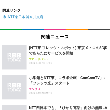
[EdoErgo] オフィスチェア 椅子 テレワーク 疲れな
EIZO ビジネス向けプレミアムモニター | FlexScan
Amazonベーシック ペットシーツ 薄型 レギュラー 1
関連リンク
い 跳ね上げ式アームレスト コンパクト 約105度ロッ
EV3240X-WT | 31.5型4K UHD・USB Type-C・ホワ
回使い捨て 無香料 ホワイト 300枚
キング pc 事務椅子 360度回転 座面昇降 強化ナイロ
イト
NTT東日本 神奈川支店
ン樹脂ベース 通気性メッシュ 在宅ワーク H-WY01
￥3,373
￥5,699
￥105,595
(黒網+黒枠+黒足)
EIZO ビジネス向けプレミアムモニター | FlexScan
関連ニュース
SIHOO B100 オフィスチェア／デスクチェア メッシ
Amazonベーシック ペットシーツ 厚型 ワイド 42枚
EV2740X-WT | 27.0型4K UHD・USB Type-C・ホワ
ュチェア 人間工学 疲れない ブラック
x2袋(84枚) ホワイト(吸収面:ライトブルー)
イト
[NTT東 フレッツ・スポット] 東京メトロの32駅
￥27,999
￥3,234
￥109,572
であらたにサービスを開始
ブロードバンド
2006.1.23(月) 12:36
Sezlife オフィスチェア デスクチェア 疲れない テレ
【純正品】27"ゲーミングモニター DualSense 充電
ネオ・ルーライフ ネオ・オムツ L 中型犬用 26枚入
ワーク チェア 強化バックレスト 30度ロッキング機
フック付き（CFI-ZDM1J）
り 単品
能 人間工学 椅子 腰サポート 90度跳ね上げ式アーム
小学館とNTT東、コラボ企画「CanCamTV」×
レスト 3Dヘッドレスト ハンガー付き 高反発クッシ
￥49,979
￥1,800
￥7,680
「フレッツ光」スタート
ョン PCチェア 通気性メッシュ ゲーミング/勉強/事
務用 おしゃれ パソコンチェア (ブラック)
エンタメ
2006.1.19(木) 21:40
Sezlife オフィスチェア デスクチェア 疲れない テレ
【整備済み品】Dell E2724HS 27インチ 液晶モニタ
Smart Basic(スマートベーシック) 【Amazon.co.jp
ワーク チェア 強化バックレスト 30度ロッキング機
ー フルHD（1920×1080）VA 非光沢 HDMI/DisplayP
限定】 Smart Basic アイリスオーヤマ ペットシーツ
能 人間工学 椅子 腰サポート 90度跳ね上げ式アーム
ort/VGA スピーカー内蔵 高さ調整 スイベル VESA対
超厚型 お徳用 ワイド 100枚入 (x 1) (ケース販売)
レスト 3Dヘッドレスト ハンガー付き 高反発クッシ
応 ComfortView ビジネス向け
NTT西日本でも、「ひかり電話」向けの無線LA
￥7,680
￥15,800
￥3,670