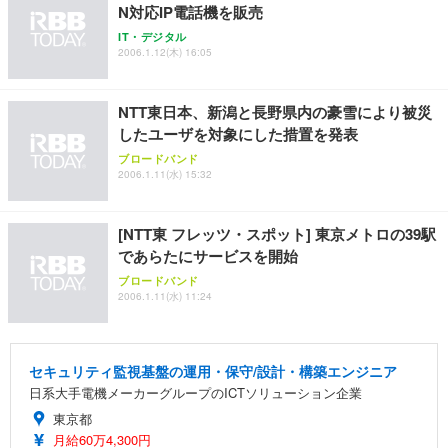
ョン PCチェア 通気性メッシュ ゲーミング/勉強/事
N対応IP電話機を販売
務用 おしゃれ パソコンチェア (ホワイト)
IT・デジタル
ANDWINT オフィスチェア デスクチェア 肘なし メ
【MiniLED/24.5inch/280Hz/FHD】GRAPHT THE S
2006.1.12(木) 16:05
アイリスオーヤマ ペットシーツ 超厚型 お徳用 レギ
ッシュ 通気性 ランバーサポート付き 腰サポート ガ
HOOTER Gaming Monitor 24” Essential ゲーミン
ュラー 200枚入【Amazon.co.jp限定】
ス圧無段階昇降 360度回転 キャスター付き コンパク
グモニター QD 24.5インチ 1ms FHD 量子ドット 残
ト 幅52×奥行58.5×高さ84～96cm テレワーク 在宅
像低減 (3年保証 | 輝点保証 | 日本メーカー)
￥3,731
NTT東日本、新潟と長野県内の豪雪により被災
￥4,139
￥34,980
勤務 ブラック
したユーザを対象にした措置を発表
ブロードバンド
2006.1.11(水) 15:32
[NTT東 フレッツ・スポット] 東京メトロの39駅
であらたにサービスを開始
ブロードバンド
2006.1.11(水) 11:24
セキュリティ監視基盤の運用・保守/設計・構築エンジニア
日系大手電機メーカーグループのICTソリューション企業
東京都
月給60万4,300円