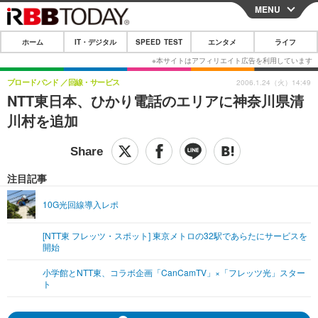
MENU
CLOSE
ホーム
IT・デジタル
SPEED TEST
エンタメ
ライフ
ホーム
IT・デジタル
ブロードバンド
回線・サービス
2006.1.24（火）14:49
NTT東日本、ひかり電話のエリアに神奈川県清
IT・デジタルTOP
スマートフォン
SPEED TEST
川村を追加
ネタ
ガジェット・ツール
エンタメ
ショッピング
その他
エンタメTOP
映画・ドラマ
ライフ
注目記事
韓流・K-POP
韓国・芸能
ライフTOP
グルメ
リリース一覧
10G光回線導入レポ
音楽
スポーツ
ペット
ショッピング
プッシュ通知の停止方法
[NTT東 フレッツ・スポット] 東京メトロの32駅であらたにサービスを
開始
グラビア
ブログ
その他
小学館とNTT東、コラボ企画「CanCamTV」×「フレッツ光」スター
ショッピング
その他
ト