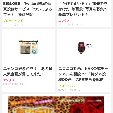
BIGLOBE、Twitter連動の写
「たびすまいる」が旅先で見
真投稿サービス「ついっぷる
かけた“珍百景”写真を募集〜
フォト」提供開始
豪華プレゼントも
ブロードバンド
エンタメ
2010.6.2(水) 10:00
2010.1.21(木) 14:03
ニャンコ好き必見！ あの超
ニコニコ動画、NHK公式チャ
人気企画が帰って来た！
ンネルを開設 〜 「特ダネ投
稿DO画」のPR動画を配信
エンタメ
2009.4.20(月) 16:27
ブロードバンド
2009.4.1(水) 18:12