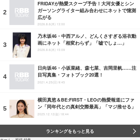
FRIDAYが熱愛スクープ予告！大河女優とシン
ガーソングライター組み合わせにネットで憶測
広がる
2026.8.6(木) 13:00
乃木坂46・中西アルノ、どんくさすぎる浴衣動
画にネット「相変わらず」「嘘でしょ…」
2026.8.6(木) 15:09
日向坂46・小坂菜緒、森七菜、吉岡里帆……注
目写真集・フォトブック20選！
2021.4.25(日) 9:45
横田真悠＆BE:FIRST・LEOの熱愛報道にファ
ン「同年代との真剣交際最高」「マジ推せる」
2025.12.12(金) 18:44
ランキングをもっと見る
投稿 特集
ホーム
›