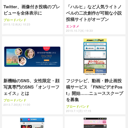
Twitter、画像付き投稿のプレ
「ハルヒ」など人気ライトノ
ビューを全体表示に
ベルの二次創作が可能な小説
投稿サイトがオープン
ブロードバンド
2015.12.8(火) 10:23
エンタメ
2015.10.7(水) 19:33
新機軸のSNS、女性限定・顔
フジテレビ、動画・静止画投
写真専門のSNS「オンリーフ
稿サービス 「FNNビデオPos
ェイス」とは
t」開始……ニューススクープ
を募集
ブロードバンド
2013.7.30(火) 11:00
ブロードバンド
2013.7.1(月) 17:15