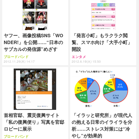
ヤフー、画像投稿SNS「WO
「発言小町」もラクラク閲
NDER!」を公開……“日本の
覧、スマホ向け「大手小町」
サブカルの発信源”めざす
開設
ブロードバンド
エンタメ
2012.11.29(木) 14:17
2012.6.19(火) 15:50
首相官邸、震災復興サイト
「イラッと研究所」が現代人
「私の復興便り」写真を官邸
の抱える日常のイライラを分
ロビーに展示
析……ストレス対策には“冷
やし”が効果的
ブロードバンド