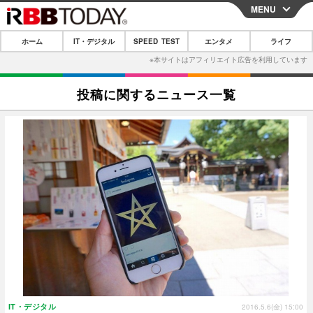
MENU
CLOSE
ホーム
IT・デジタル
SPEED TEST
エンタメ
ライフ
ホーム
IT・デジタル
投稿に関するニュース一覧
IT・デジタルTOP
スマートフォン
SPEED TEST
ネタ
ガジェット・ツール
エンタメ
ショッピング
その他
エンタメTOP
映画・ドラマ
ライフ
韓流・K-POP
韓国・芸能
ライフTOP
グルメ
リリース一覧
音楽
スポーツ
ペット
ショッピング
プッシュ通知の停止方法
グラビア
ブログ
その他
ショッピング
その他
IT・デジタル
2016.5.6(金) 15:00