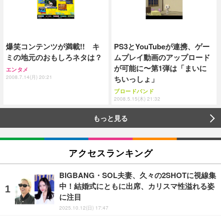
爆笑コンテンツが満載!! キ
PS3とYouTubeが連携、ゲー
ミの地元のおもしろネタは？
ムプレイ動画のアップロード
が可能に〜第1弾は「まいに
エンタメ
2008.7.14(月) 20:21
ちいっしょ」
ブロードバンド
2008.5.15(木) 21:32
もっと見る
アクセスランキング
BIGBANG・SOL夫妻、久々の2SHOTに視線集
中！結婚式にともに出席、カリスマ性溢れる姿
に注目
2025.10.12(日) 17:47