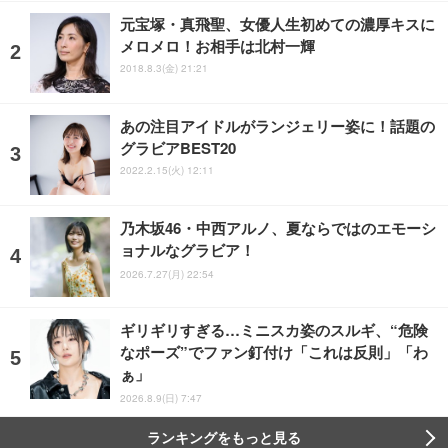
元宝塚・真飛聖、女優人生初めての濃厚キスに
メロメロ！お相手は北村一輝
2018.8.3(金) 21:21
あの注目アイドルがランジェリー姿に！話題の
グラビアBEST20
2022.2.15(火) 12:11
乃木坂46・中西アルノ、夏ならではのエモーシ
ョナルなグラビア！
2026.7.27(月) 22:54
ギリギリすぎる…ミニスカ姿のスルギ、“危険
なポーズ”でファン釘付け「これは反則」「わ
ぁ」
2026.8.9(日) 7:47
ランキングをもっと見る