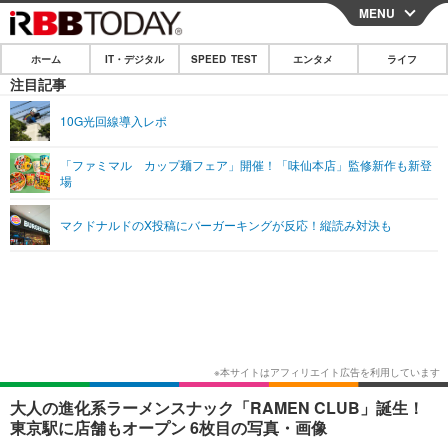
MENU
CLOSE
ホーム
IT・デジタル
SPEED TEST
エンタメ
ライフ
ホーム
注目記事
IT・デジタル
10G光回線導入レポ
IT・デジタルTOP
スマートフォン
SPEED TEST
「ファミマル カップ麺フェア」開催！「味仙本店」監修新作も新登
場
ネタ
ガジェット・ツール
エンタメ
マクドナルドのX投稿にバーガーキングが反応！縦読み対決も
ショッピング
その他
エンタメTOP
映画・ドラマ
ライフ
韓流・K-POP
韓国・芸能
ライフTOP
グルメ
リリース一覧
音楽
スポーツ
ペット
ショッピング
プッシュ通知の停止方法
グラビア
ブログ
その他
ショッピング
その他
大人の進化系ラーメンスナック「RAMEN CLUB」誕生！
東京駅に店舗もオープン 6枚目の写真・画像