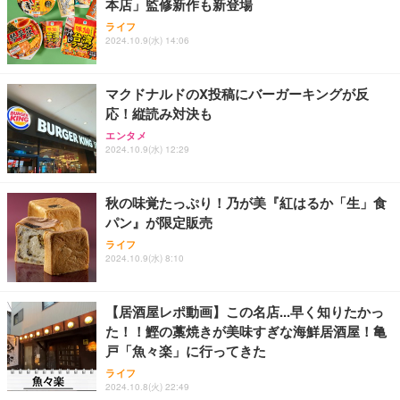
本店」監修新作も新登場
ライフ
2024.10.9(水) 14:06
マクドナルドのX投稿にバーガーキングが反
応！縦読み対決も
エンタメ
2024.10.9(水) 12:29
秋の味覚たっぷり！乃が美『紅はるか「生」食
パン』が限定販売
ライフ
2024.10.9(水) 8:10
【居酒屋レポ動画】この名店...早く知りたかっ
た！！鰹の藁焼きが美味すぎな海鮮居酒屋！亀
戸「魚々楽」に行ってきた
ライフ
2024.10.8(火) 22:49