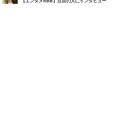
【エンタメRBB】注目の人にインタビュー
【坂道グループニュース】ーエンタメRBBー
今観るべきオススメ「韓国ドラマ」
快適デスクのヒントが満載！こだわりデスクツアー
【進化するオフィス】
写真・画像
ホーム
›
ライフ
›
グルメ
›
記事
›
TOP