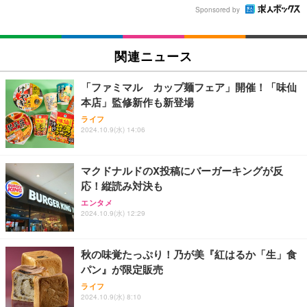
Sponsored by
関連ニュース
「ファミマル カップ麺フェア」開催！「味仙
本店」監修新作も新登場
ライフ
2024.10.9(水) 14:06
マクドナルドのX投稿にバーガーキングが反
応！縦読み対決も
エンタメ
2024.10.9(水) 12:29
秋の味覚たっぷり！乃が美『紅はるか「生」食
パン』が限定販売
ライフ
2024.10.9(水) 8:10