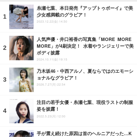
糸瀬七葉、本日発売『アップトゥボーイ』で美
少女感満載のグラビア！
2023.12.22(金) 14:50
人気声優・井口裕香の写真集「MORE MORE
MORE」が4刷決定！ 水着やランジェリーで美
ボディ披露
2024.10.11(金) 19:15
乃木坂46・中西アルノ、夏ならではのエモーシ
ョナルなグラビア！
2026.7.27(月) 22:54
注目の若手女優・糸瀬七葉、現役ラストの制服
姿を披露！
2022.5.23(月) 12:00
手が震え続けた原因は首のヘルニアだった…K