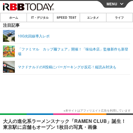
MENU
CLOSE
ホーム
IT・デジタル
SPEED TEST
エンタメ
ライフ
ホーム
注目記事
IT・デジタル
10G光回線導入レポ
IT・デジタルTOP
スマートフォン
SPEED TEST
「ファミマル カップ麺フェア」開催！「味仙本店」監修新作も新登
場
ネタ
ガジェット・ツール
エンタメ
マクドナルドのX投稿にバーガーキングが反応！縦読み対決も
ショッピング
その他
エンタメTOP
映画・ドラマ
ライフ
韓流・K-POP
韓国・芸能
ライフTOP
グルメ
リリース一覧
音楽
スポーツ
ペット
ショッピング
プッシュ通知の停止方法
グラビア
ブログ
その他
ショッピング
その他
大人の進化系ラーメンスナック「RAMEN CLUB」誕生！
東京駅に店舗もオープン 1枚目の写真・画像