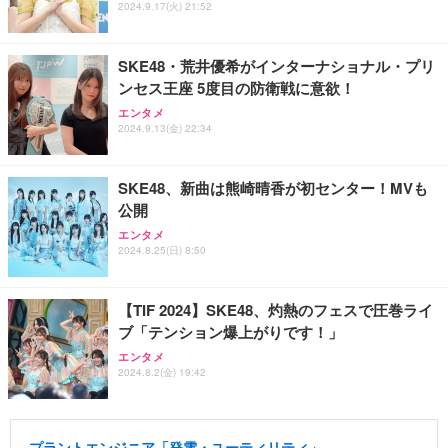
2024.9.17(火) 21:52
SKE48・荒井優希がインターナショナル・プリ
ンセス王座 5度目の防衛戦に意欲！
エンタメ
2024.9.13(金) 22:34
SKE48、新曲は熊崎晴香が初センター！MVも
公開
エンタメ
2024.8.25(日) 8:50
【TIF 2024】SKE48、灼熱のフェスで圧巻ライ
ブ「テンション爆上がりです！」
エンタメ
2024.8.2(金) 19:42
プラントエンジニア「発電・ユーティリティ」