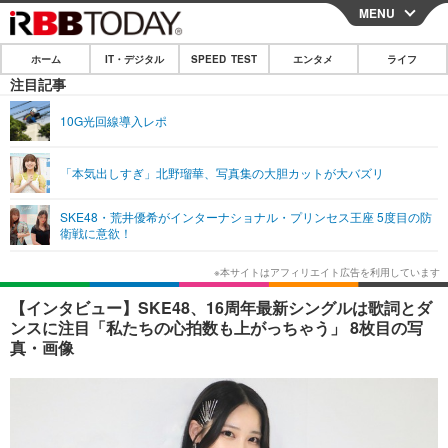
MENU
CLOSE
ホーム
IT・デジタル
SPEED TEST
エンタメ
ライフ
ホーム
注目記事
IT・デジタル
10G光回線導入レポ
IT・デジタルTOP
スマートフォン
SPEED TEST
「本気出しすぎ」北野瑠華、写真集の大胆カットが大バズリ
ネタ
ガジェット・ツール
エンタメ
SKE48・荒井優希がインターナショナル・プリンセス王座 5度目の防
ショッピング
その他
衛戦に意欲！
エンタメTOP
映画・ドラマ
ライフ
韓流・K-POP
韓国・芸能
ライフTOP
グルメ
リリース一覧
【インタビュー】SKE48、16周年最新シングルは歌詞とダ
音楽
スポーツ
ペット
ショッピング
ンスに注目「私たちの心拍数も上がっちゃう」 8枚目の写
プッシュ通知の停止方法
真・画像
グラビア
ブログ
その他
ショッピング
その他