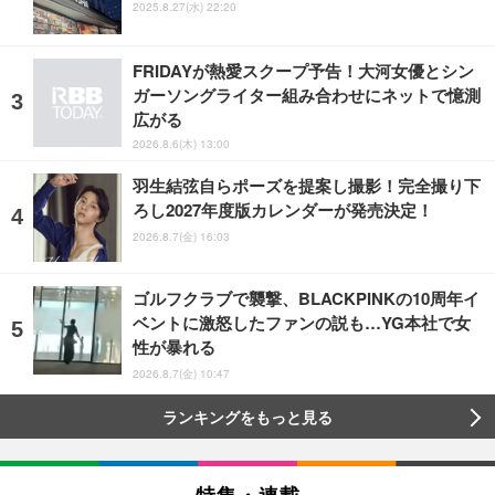
2025.8.27(水) 22:20
FRIDAYが熱愛スクープ予告！大河女優とシン
ガーソングライター組み合わせにネットで憶測
広がる
2026.8.6(木) 13:00
羽生結弦自らポーズを提案し撮影！完全撮り下
ろし2027年度版カレンダーが発売決定！
2026.8.7(金) 16:03
ゴルフクラブで襲撃、BLACKPINKの10周年イ
ベントに激怒したファンの説も…YG本社で女
性が暴れる
2026.8.7(金) 10:47
ランキングをもっと見る
特集・連載