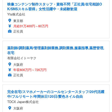
映像コンテンツ制作スタッフ・資格不問「正社員/在宅相談O
K/SNSスキル習得」女性活躍中・未経験歓迎
Yts株式会社
東京都
月給31万400円～60万円
正社員
薬剤師/調剤薬局/管理薬剤師業務,調剤業務,服薬指導,薬歴管理,
在宅
有限会社イトーヤク
大阪府
年収600万円～720万円
正社員
完全在宅/スマホメーカーのコールセンタースタッフ/20代活躍
中/フルリモート/年間休日120日/髪色ネイル自由
TDCX Japan株式会社
大阪府