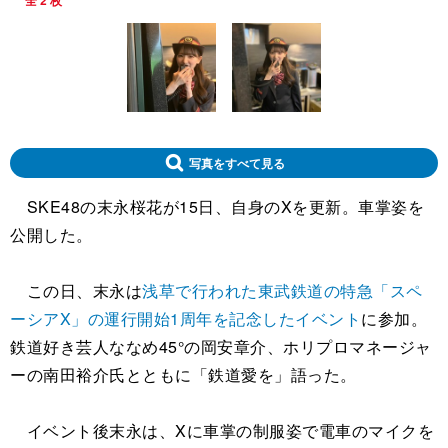
全 2 枚
写真をすべて見る
SKE48の末永桜花が15日、自身のXを更新。車掌姿を
公開した。
この日、末永は
浅草で行われた東武鉄道の特急「スペ
ーシアX」の運行開始1周年を記念したイベント
に参加。
鉄道好き芸人ななめ45°の岡安章介、ホリプロマネージャ
ーの南田裕介氏とともに「鉄道愛を」語った。
イベント後末永は、Xに車掌の制服姿で電車のマイクを