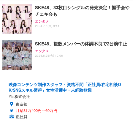
SKE48、33枚目シングルの発売決定！握手会や
チェキ会も
エンタメ
2024.7.5(金) 9:14
SKE48、複数メンバーの体調不良で2公演中止
エンタメ
2024.6.25(火) 10:06
映像コンテンツ制作スタッフ・資格不問「正社員/在宅相談O
K/SNSスキル習得」女性活躍中・未経験歓迎
Yts株式会社
東京都
月給31万400円～60万円
正社員