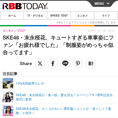
MENU
CLOSE
ホーム
IT・デジタル
SPEED TEST
エンタメ
ライフ
ホーム
IT・デジタル
エンタメ
ブログ
2024.7.15（月）20:21
SKE48・末永桜花、キュートすぎる車掌姿にフ
IT・デジタルTOP
スマートフォン
SPEED TEST
ァン「お疲れ様でした」「制服姿がめっちゃ似
ネタ
ガジェット・ツール
合ってます」
エンタメ
ショッピング
その他
エンタメTOP
映画・ドラマ
ライフ
韓流・K-POP
韓国・芸能
注目記事
ライフTOP
グルメ
リリース一覧
音楽
スポーツ
10G光回線導入レポ
ペット
ショッピング
プッシュ通知の停止方法
グラビア
ブログ
その他
SKE48・末永桜花が「食べ鉄」愛を語る！スペーシアX 1周年記念出
発式に参加
ショッピング
その他
SKE48末永桜花、カッコかわいい警官服ショットが「凛々しくて素
敵」と好評！