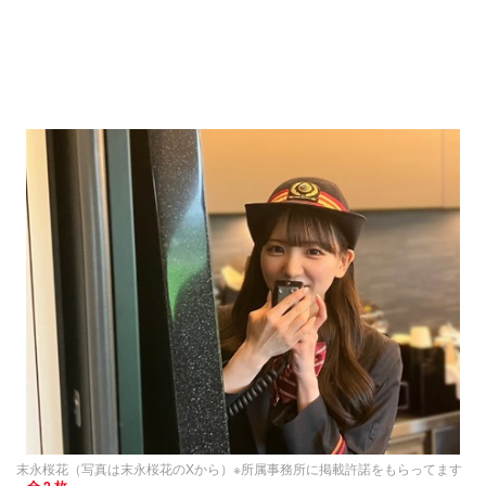
末永桜花（写真は末永桜花のXから）※所属事務所に掲載許諾をもらってます