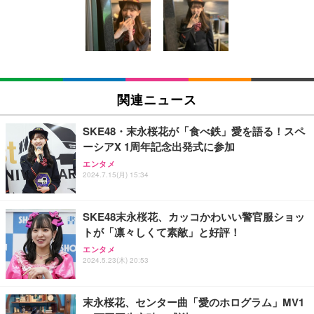
い 跳ね上げ式アームレスト コンパクト 約105度ロッ
EV3240X-WT | 31.5型4K UHD・USB Type-C・ホワ
回使い捨て 無香料 ホワイト 300枚
キング pc 事務椅子 360度回転 座面昇降 強化ナイロ
イト
ン樹脂ベース 通気性メッシュ 在宅ワーク H-WY01
￥3,373
￥5,699
￥105,595
(黒網+黒枠+黒足)
EIZO ビジネス向けプレミアムモニター | FlexScan
SIHOO B100 オフィスチェア／デスクチェア メッシ
Amazonベーシック ペットシーツ 厚型 ワイド 42枚
EV2740X-WT | 27.0型4K UHD・USB Type-C・ホワ
ュチェア 人間工学 疲れない ブラック
x2袋(84枚) ホワイト(吸収面:ライトブルー)
関連ニュース
イト
￥27,999
￥3,234
￥109,572
SKE48・末永桜花が「食べ鉄」愛を語る！スペ
ーシアX 1周年記念出発式に参加
Sezlife オフィスチェア デスクチェア 疲れない テレ
【純正品】27"ゲーミングモニター DualSense 充電
ネオ・ルーライフ ネオ・オムツ L 中型犬用 26枚入
エンタメ
ワーク チェア 強化バックレスト 30度ロッキング機
2024.7.15(月) 15:34
フック付き（CFI-ZDM1J）
り 単品
能 人間工学 椅子 腰サポート 90度跳ね上げ式アーム
レスト 3Dヘッドレスト ハンガー付き 高反発クッシ
￥49,979
￥1,800
￥7,680
ョン PCチェア 通気性メッシュ ゲーミング/勉強/事
SKE48末永桜花、カッコかわいい警官服ショッ
務用 おしゃれ パソコンチェア (ブラック)
トが「凛々しくて素敵」と好評！
Sezlife オフィスチェア デスクチェア 疲れない テレ
【整備済み品】Dell E2724HS 27インチ 液晶モニタ
Smart Basic(スマートベーシック) 【Amazon.co.jp
エンタメ
ワーク チェア 強化バックレスト 30度ロッキング機
ー フルHD（1920×1080）VA 非光沢 HDMI/DisplayP
限定】 Smart Basic アイリスオーヤマ ペットシーツ
2024.5.23(木) 20:53
能 人間工学 椅子 腰サポート 90度跳ね上げ式アーム
ort/VGA スピーカー内蔵 高さ調整 スイベル VESA対
超厚型 お徳用 ワイド 100枚入 (x 1) (ケース販売)
レスト 3Dヘッドレスト ハンガー付き 高反発クッシ
応 ComfortView ビジネス向け
￥7,680
￥15,800
￥3,670
ョン PCチェア 通気性メッシュ ゲーミング/勉強/事
末永桜花、センター曲「愛のホログラム」MV1
務用 おしゃれ パソコンチェア (ホワイト)