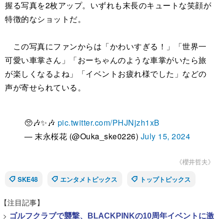
握る写真を2枚アップ。いずれも末長のキュートな笑顔が
特徴的なショットだ。
この写真にファンからは「かわいすぎる！」「世界一
可愛い車掌さん」「おーちゃんのような車掌がいたら旅
が楽しくなるよね」「イベントお疲れ様でした」などの
声が寄せられている。
🥺🎶✨🎶
pic.twitter.com/PHJNjzh1xB
— 末永桜花 (@Ouka_ske0226)
July 15, 2024
《櫻井哲夫》
SKE48
エンタメトピックス
トップトピックス
【注目記事】
>
ゴルフクラブで襲撃、BLACKPINKの10周年イベントに激