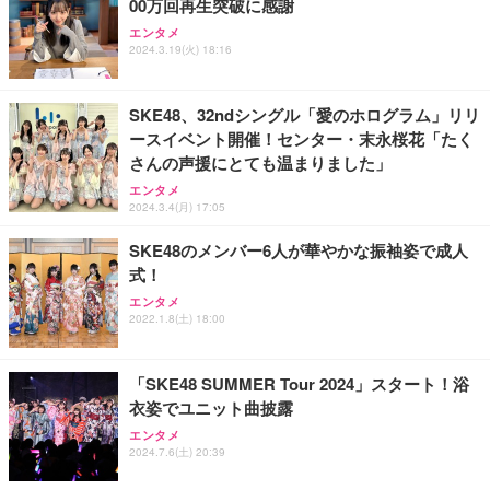
00万回再生突破に感謝
ANDWINT オフィスチェア デスクチェア 肘なし メ
【MiniLED/24.5inch/280Hz/FHD】GRAPHT THE S
アイリスオーヤマ ペットシーツ 超厚型 お徳用 レギ
ッシュ 通気性 ランバーサポート付き 腰サポート ガ
HOOTER Gaming Monitor 24” Essential ゲーミン
エンタメ
ュラー 200枚入【Amazon.co.jp限定】
ス圧無段階昇降 360度回転 キャスター付き コンパク
グモニター QD 24.5インチ 1ms FHD 量子ドット 残
2024.3.19(火) 18:16
ト 幅52×奥行58.5×高さ84～96cm テレワーク 在宅
像低減 (3年保証 | 輝点保証 | 日本メーカー)
￥3,731
￥4,139
￥34,980
勤務 ブラック
SKE48、32ndシングル「愛のホログラム」リリ
ースイベント開催！センター・末永桜花「たく
さんの声援にとても温まりました」
エンタメ
2024.3.4(月) 17:05
SKE48のメンバー6人が華やかな振袖姿で成人
式！
エンタメ
2022.1.8(土) 18:00
「SKE48 SUMMER Tour 2024」スタート！浴
衣姿でユニット曲披露
エンタメ
2024.7.6(土) 20:39