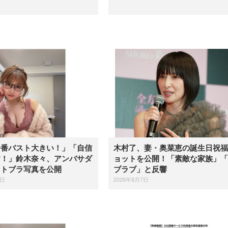
一番バスト大きい！」「自信
木村了、妻・奥菜恵の誕生日祝福
す！」鈴木奈々、アンバサダ
ョットを公開！「素敵な家族」「
イトブラ写真を公開
ブラブ」と反響
7日
2026年8月7日