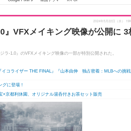
2024年5月22日（水） 19
0』VFXメイキング映像が公開に 3
ラ-1.0』のVFXメイキング映像の一部が特別公開された。
0』『イコライザー THE FINAL』『山本由伸 独占密着：MLBへの挑
ングに登場！
東宝×京都利休園、オリジナル湯呑付きお茶セット販売