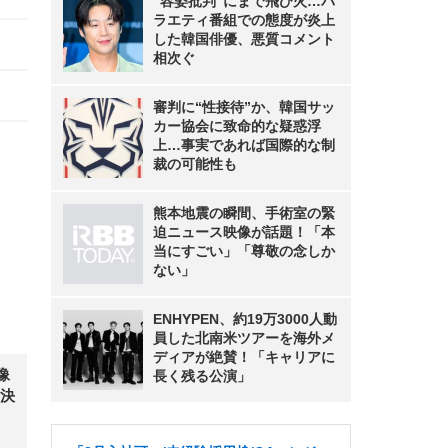
“容姿批判”にまで飛び火…バ
ラエティ番組での態度が炎上
した韓国俳優、悪質コメント
相次ぐ
審判に“性接待”か、韓国サッ
カー協会に致命的な疑惑浮
上…事実であれば国際的な制
裁の可能性も
熊本地震の瞬間、手術室の緊
迫ニュース映像が話題！「本
当にすごい」「尊敬の念しか
ない」
ENHYPEN、約19万3000人動
員した北南米ツアーを海外メ
ディアが絶賛！「キャリアに
像
長く残る公演」
決