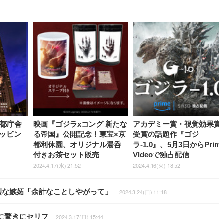
が都庁舎
映画『ゴジラxコング 新たな
アカデミー賞・視覚効果
ッピン
る帝国』公開記念！東宝×京
受賞の話題作『ゴジ
都利休園、オリジナル湯呑
ラ-1.0』、5月3日からPri
付きお茶セット販売
Videoで独占配信
2024.4.17(水) 21:52
2024.4.16(火) 18:52
強烈な嫉妬「余計なことしやがって」
2024.3.24(日) 11:18
に驚きにセリフ
2024.3.17(日) 15:44