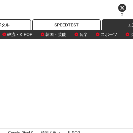
X
ジタル
SPEEDTEST
エ
韓流・K-POP
韓国・芸能
音楽
スポーツ
I
Google Pixel 9
韓国ドラマ
K-POP