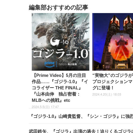
編集部おすすめの記事
【Prime Video】5月の注目
“実物大”のゴジラ
作品……『ゴジラ-1.0』『イ
プロジェクションマ
コライザー THE FINAL』
グに登場！
『山本由伸 独占密着：
2024.4.20(土) 18:03
MLBへの挑戦』etc
2024.5.5(日) 17:47
『ゴジラ-1.0』山崎貴監督、『シン・ゴジラ』に
武田鉄矢、『ゴジラ』出演の過去！迫りくるゴジラ