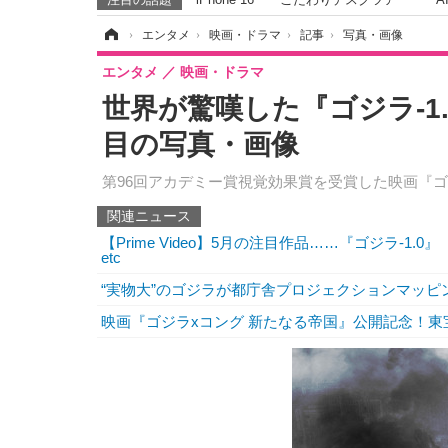
ホーム
›
エンタメ
›
映画・ドラマ
›
記事
›
写真・画像
エンタメ
映画・ドラマ
世界が驚嘆した『ゴジラ-1.
目の写真・画像
第96回アカデミー賞視覚効果賞を受賞した映画『ゴジ
関連ニュース
【Prime Video】5月の注目作品……『ゴジラ-1.
etc
“実物大”のゴジラが都庁舎プロジェクションマッピ
映画『ゴジラxコング 新たなる帝国』公開記念！