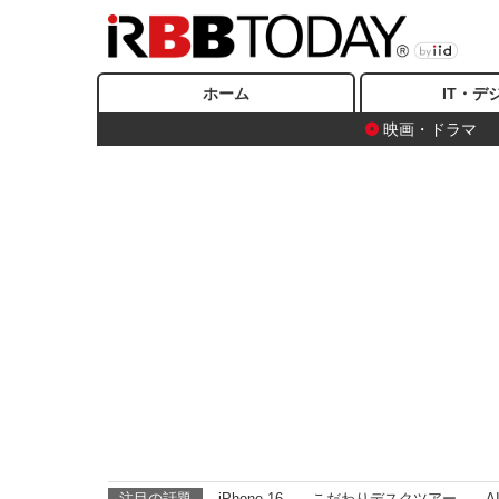
ホーム
IT・デ
映画・ドラマ
注目の話題
iPhone 16
こだわりデスクツアー
A