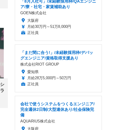
「8月入社可」/未経験採用枠/QAエンジニ
ア/寮・社宅・家賃補助あり
GOEN株式会社
大阪府
月給30万円～51万8,000円
正社員
「まだ間に合う!」/未経験採用枠/デバッ
グエンジニア/資格取得支援あり
株式会社RIOT GROUP
愛知県
月給28万5,000円～50万円
正社員
シ
ラ
会社で使うシステムをつくるエンジニア/
完全週休2日制/大型連休あり/社会保険完
備
AQUARIUS株式会社
大阪府