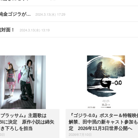
純金ゴジラが…
2024.3.13(水) 17:29
初対面！
2024.3.13(水) 13:19
『ブラッサム』主題歌は
『ゴジラ-0.0』ポスター＆特報映
OBIに決定 原作小説は綿矢
解禁、田中泯の新キャスト参加も
書き下ろしを担当
定 2026年11月3日世界公開へ
23日
2026年7月10日