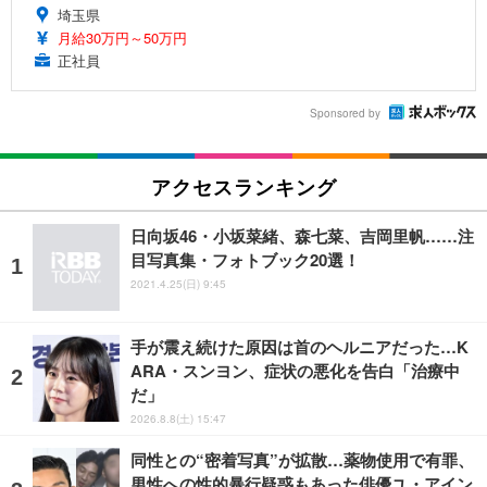
埼玉県
月給30万円～50万円
正社員
Sponsored by
アクセスランキング
日向坂46・小坂菜緒、森七菜、吉岡里帆……注
目写真集・フォトブック20選！
2021.4.25(日) 9:45
手が震え続けた原因は首のヘルニアだった…K
ARA・スンヨン、症状の悪化を告白「治療中
だ」
2026.8.8(土) 15:47
同性との“密着写真”が拡散…薬物使用で有罪、
男性への性的暴行疑惑もあった俳優ユ・アイン