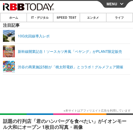
MENU
CLOSE
ホーム
IT・デジタル
SPEED TEST
エンタメ
ライフ
ホーム
注目記事
IT・デジタル
10G光回線導入レポ
IT・デジタルTOP
スマートフォン
SPEED TEST
新幹線開業記念！ソースカツ丼風「ペヤング」がPLANT限定販売
ネタ
ガジェット・ツール
エンタメ
渋谷の商業施設5館が「桃太郎電鉄」とコラボ！グルメフェア開催
ショッピング
その他
エンタメTOP
映画・ドラマ
ライフ
韓流・K-POP
韓国・芸能
ライフTOP
グルメ
リリース一覧
音楽
スポーツ
ペット
ショッピング
プッシュ通知の停止方法
グラビア
ブログ
その他
ショッピング
その他
話題の行列店「君のハンバーグを食べたい」がイオンモー
ル大和にオープン 1枚目の写真・画像