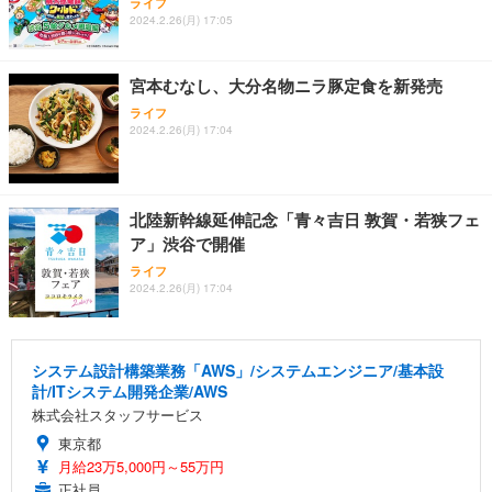
ライフ
2024.2.26(月) 17:05
宮本むなし、大分名物ニラ豚定食を新発売
ライフ
2024.2.26(月) 17:04
北陸新幹線延伸記念「青々吉日 敦賀・若狭フェ
ア」渋谷で開催
ライフ
2024.2.26(月) 17:04
システム設計構築業務「AWS」/システムエンジニア/基本設
計/ITシステム開発企業/AWS
株式会社スタッフサービス
東京都
月給23万5,000円～55万円
正社員