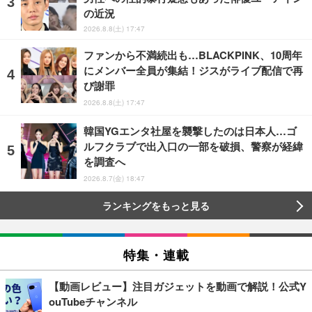
の近況
2026.8.8(土) 17:47
ファンから不満続出も…BLACKPINK、10周年
にメンバー全員が集結！ジスがライブ配信で再
び謝罪
2026.8.8(土) 17:47
韓国YGエンタ社屋を襲撃したのは日本人…ゴ
ルフクラブで出入口の一部を破損、警察が経緯
を調査へ
2026.8.7(金) 18:47
ランキングをもっと見る
特集・連載
【動画レビュー】注目ガジェットを動画で解説！公式Y
ouTubeチャンネル