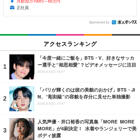
月給32万100円～50万円
正社員
Sponsored by
アクセスランキング
「今度一緒にご飯を」BTS・V、好きなサッカ
ー選手と“相思相愛”？ビデオメッセージに注目
2026.8.9(日) 18:47
「パリが輝くのは彼の美貌のおかげ」BTS・JI
N、“彫刻級”の容貌を存分に見せた単独撮影
2026.8.9(日) 10:47
人気声優・井口裕香の写真集「MORE MORE
MORE」が4刷決定！ 水着やランジェリーで美
ボディ披露