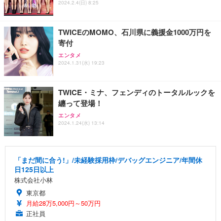
2024.2.4(日) 8:25
TWICEのMOMO、石川県に義援金1000万円を
寄付
エンタメ
2024.1.31(水) 19:23
TWICE・ミナ、フェンディのトータルルックを
纏って登場！
エンタメ
2024.1.24(水) 13:14
「まだ間に合う!」/未経験採用枠/デバッグエンジニア/年間休
日125日以上
株式会社小林
東京都
月給28万5,000円～50万円
正社員