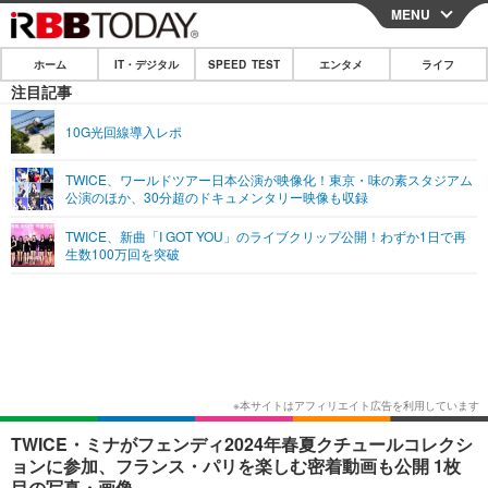
MENU
CLOSE
ホーム
IT・デジタル
SPEED TEST
エンタメ
ライフ
ホーム
注目記事
IT・デジタル
10G光回線導入レポ
IT・デジタルTOP
スマートフォン
SPEED TEST
TWICE、ワールドツアー日本公演が映像化！東京・味の素スタジアム
公演のほか、30分超のドキュメンタリー映像も収録
ネタ
ガジェット・ツール
エンタメ
TWICE、新曲「I GOT YOU」のライブクリップ公開！わずか1日で再
ショッピング
その他
生数100万回を突破
エンタメTOP
映画・ドラマ
ライフ
韓流・K-POP
韓国・芸能
ライフTOP
グルメ
リリース一覧
音楽
スポーツ
ペット
ショッピング
プッシュ通知の停止方法
グラビア
ブログ
その他
ショッピング
その他
TWICE・ミナがフェンディ2024年春夏クチュールコレクシ
ョンに参加、フランス・パリを楽しむ密着動画も公開 1枚
目の写真・画像