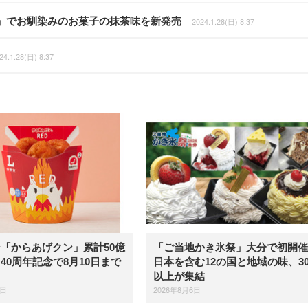
」でお馴染みのお菓子の抹茶味を新発売
2024.1.28(日) 8:37
24.1.28(日) 8:37
「からあげクン」累計50億
「ご当地かき氷祭」大分で初開催
40周年記念で8月10日まで
日本を含む12の国と地域の味、3
以上が集結
6日
2026年8月6日