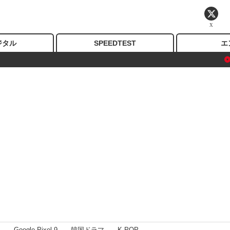
X
ジタル
SPEEDTEST
エ
I
Google Pixel 9
韓国ドラマ
K-POP