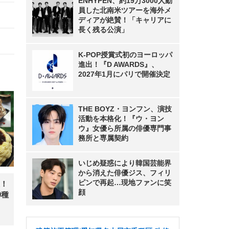
ENHYPEN、約19万3000人動
員した北南米ツアーを海外メ
ディアが絶賛！「キャリアに
長く残る公演」
K-POP授賞式初のヨーロッパ
進出！『D AWARDS』、
2027年1月にパリで開催決定
THE BOYZ・ヨンフン、演技
活動を本格化！『ウ・ヨン
ウ』女優ら所属の俳優専門事
務所と専属契約
いじめ疑惑により韓国芸能界
から消えた俳優ジス、フィリ
ピンで再起…現地ファンに笑
！
顔
0種