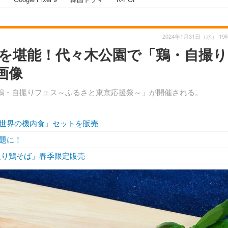
2024年1月31日（水） 19
”を堪能！代々木公園で「鶏・自撮
画像
「鶏・自撮りフェス～ふるさと東京応援祭～」が開催される。
世界の機内食」セットを販売
題に！
炙り鶏そば」春季限定販売