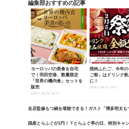
編集部おすすめの記事
ヨーロッパの美食を自宅
焼肉ふたご、今年の
で！羽田空港、数量限定
ご祭」はドリンク飲
「世界の機内食」セットを
に！
販売
2024.1.29(月) 19:11
2024.1.29(月) 19:12
名店監修もつ鍋を堪能できる！ガスト「博多明太も
国産とらふぐが1円！？とらふぐ亭の日、特別キャ