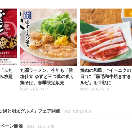
「ふた
丸源ラーメン、今年も「旨
焼肉の和民、“イーニクの
み放題
塩仕立 ゆずと三つ葉の炙り
日”に「黒毛和牛焼きすき
鶏そば」春季限定販売
ルビ」を半額に
2024.1.29(月) 19:11
2024.1.29(月) 19:10
つ鍋と明太グルメ」フェア開催
2024.1.28(日) 8:39
ンペーン開催
2024.1.28(日) 8:38