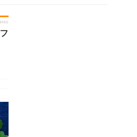
時43分
りフ