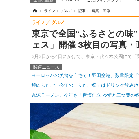
ホーム
›
ライフ
›
グルメ
›
記事
›
写真・画像
ライフ
グルメ
東京で全国“ふるさとの味
ェス」開催 3枚目の写真・
2月2日から4日にかけて、東京・代々木公園にて
関連ニュース
ヨーロッパの美食を自宅で！羽田空港、数量限定「
焼肉ふたご、今年の「ふたご祭」はドリンク飲み放
丸源ラーメン、今年も「旨塩仕立 ゆずと三つ葉の