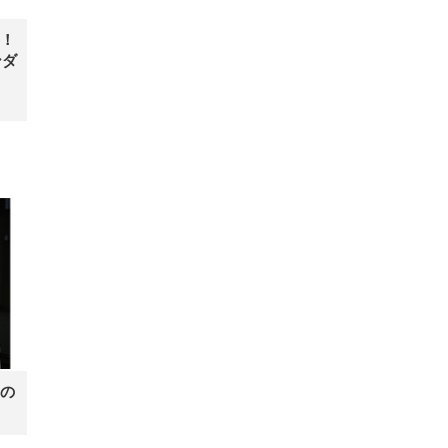
！
ンダ
の