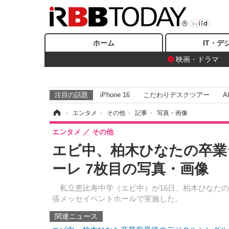
ホーム
IT・デ
映画・ドラマ
注目の話題
iPhone 16
こだわりデスクツアー
A
ホーム
›
エンタメ
›
その他
›
記事
›
写真・画像
エンタメ
その他
エビ中、柏木ひなたの卒業
ーレ 7枚目の写真・画像
私立恵比寿中学（エビ中）が16日、柏木ひなたの卒業ラ
張メッセイベントホールで実施した。
関連ニュース