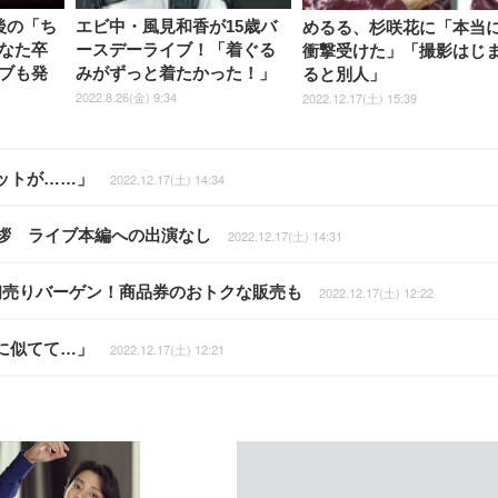
後の「ち
エビ中・風見和香が15歳バ
めるる、杉咲花に「本当
なた卒
ースデーライブ！「着ぐる
衝撃受けた」「撮影はじ
ブも発
みがずっと着たかった！」
ると別人」
2022.8.26(金) 9:34
2022.12.17(土) 15:39
ットが……」
2022.12.17(土) 14:34
拶 ライブ本編への出演なし
2022.12.17(土) 14:31
初売りバーゲン！商品券のおトクな販売も
2022.12.17(土) 12:22
に似てて…」
2022.12.17(土) 12:21