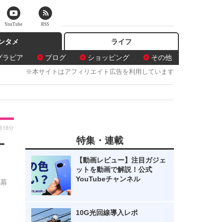
YouTube
RSS
ンタメ
ライフ
グラビア
ブログ
ショッピング
その他
※本サイトはアフィリエイト広告を利用しています
時18分
特集・連載
ナ
【動画レビュー】注目ガジェ
ットを動画で解説！公式
YouTubeチャンネル
を幕
10G光回線導入レポ