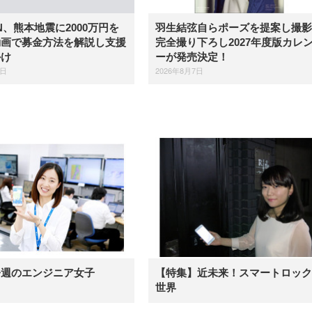
羽生結弦自らポーズを提案し撮影
IN、熊本地震に2000万円を
完全撮り下ろし2027年度版カレ
動画で募金方法を解説し支援
ーが発売決定！
かけ
2026年8月7日
7日
今週のエンジニア女子
【特集】近未来！スマートロック
世界