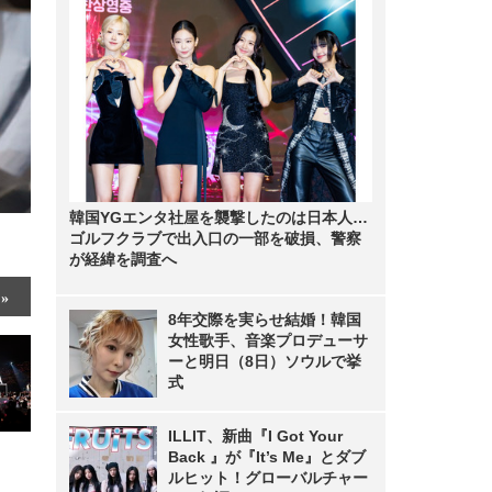
韓国YGエンタ社屋を襲撃したのは日本人…
ゴルフクラブで出入口の一部を破損、警察
が経緯を調査へ
8年交際を実らせ結婚！韓国
女性歌手、音楽プロデューサ
ーと明日（8日）ソウルで挙
式
ILLIT、新曲『I Got Your
Back 』が『It’s Me』とダブ
ルヒット！グローバルチャー