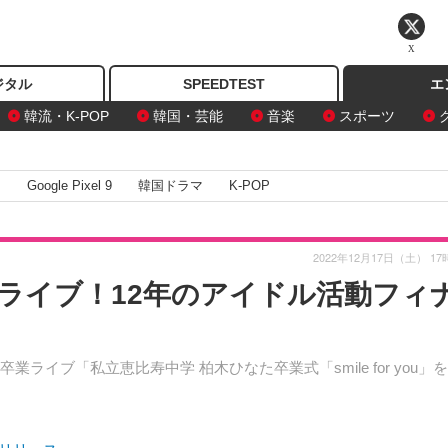
X
ジタル
SPEEDTEST
エ
韓流・K-POP
韓国・芸能
音楽
スポーツ
I
Google Pixel 9
韓国ドラマ
K-POP
2022年12月17日（土） 17
ライブ！12年のアイドル活動フィ
イブ「私立恵比寿中学 柏木ひなた卒業式「smile for you」