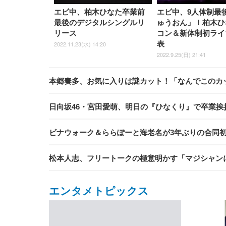
エビ中、柏木ひなた卒業前
エビ中、9人体制最
最後のデジタルシングルリ
ゅうおん」！柏木ひ
リース
コン＆新体制初ライ
表
2022.11.23(水) 14:20
2022.9.25(日) 21:41
本郷奏多、お気に入りは謎カット！「なんでこのカ
日向坂46・宮田愛萌、明日の『ひなくり』で卒業挨
ビナウォーク＆ららぽーと海老名が3年ぶりの合同
松本人志、フリートークの極意明かす「マジシャン
エンタメトピックス