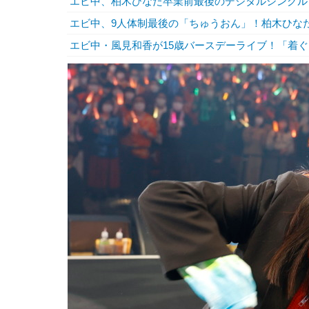
エビ中、柏木ひなた卒業前最後のデジタルシングル
エビ中、9人体制最後の「ちゅうおん」！柏木ひな
エビ中・風見和香が15歳バースデーライブ！「着