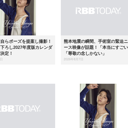
弦自らポーズを提案し撮影！
熊本地震の瞬間、手術室の緊迫ニ
下ろし2027年度版カレンダ
ース映像が話題！「本当にすごい
売決定！
「尊敬の念しかない」
7日
2026年8月7日