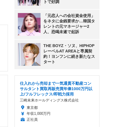
トで好調
「元恋人への会社資金使用」
をネタに金銭要求か…韓国タ
レントの元マネージャー2
人、恐喝未遂で起訴
THE BOYZ・ソヌ、HIPHOP
レーベルAT AREAと専属契
約！ヨンフンに続き新たなス
タート
仕入れから売却まで一気通貫不動産コン
サルタント買取再販売買年俸1000万円以
上/フルフレックス/即戦力採用
三崎未来ホールディングス株式会社
東京都
年収1,000万円
正社員