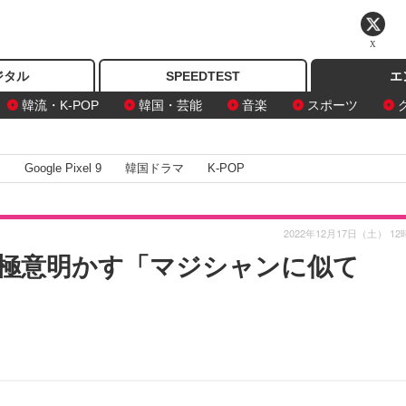
X
ジタル
SPEEDTEST
エ
韓流・K-POP
韓国・芸能
音楽
スポーツ
I
Google Pixel 9
韓国ドラマ
K-POP
2022年12月17日（土） 12
極意明かす「マジシャンに似て