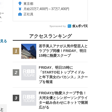
東京都
月給23万7,400円～37万7,400円
エコー
正社員
xa、
な
Sponsored by
アクセスランキング
と見る
若手美人アナが人気中堅芸人と
ラブラブ同棲！FRIDAY、明日
15時に熱愛スクープ
FRIDAY、明日15時に
「STARTO社トップアイドル
と年下美女のバカンス」スクー
プを報道
FHD】
ェ
ット
 メ
レギ
FRIDAYが熱愛スクープ予告！
 ゲ
ーサ
大河女優とシンガーソングライ
ンチ
 ガ
ター組み合わせにネットで憶測
 (3
回
ー)
ンパ
広がる
と
高さ