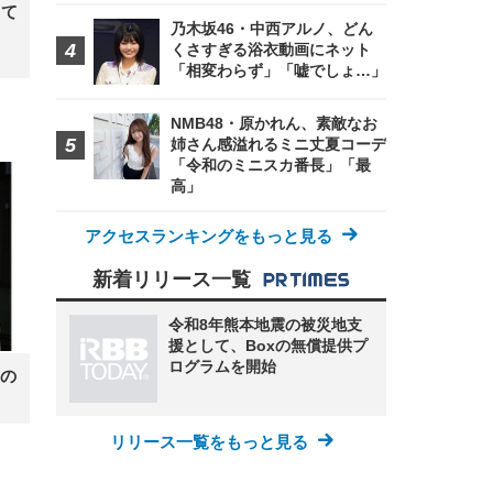
って
 在
乃木坂46・中西アルノ、どん
くさすぎる浴衣動画にネット
「相変わらず」「嘘でしょ…」
NMB48・原かれん、素敵なお
姉さん感溢れるミニ丈夏コーデ
「令和のミニスカ番長」「最
高」
アクセスランキングをもっと見る
新着リリース一覧
令和8年熊本地震の被災地支
援として、Boxの無償提供プ
ログラムを開始
の
リリース一覧をもっと見る