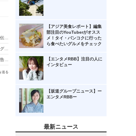
【アジア美食レポート】編集
部注目のYouTuberがオスス
ノンスタ井上、妻から思わぬ不満！意外にモテる伝説に黄信号
メ！タイ・バンコクに行った
ら食べたいグルメをチェック
超とき宣・菅田愛貴、スタジオで突然号泣「他のグループを下げる風潮にイライラしちゃう」
【エンタメRBB】注目の人に
原田知世、芸能界入りのきっかけとなった俳優を告白「“会いたい”って思って」
インタビュー
を送る
【坂道グループニュース】ー
エンタメRBBー
最新ニュース