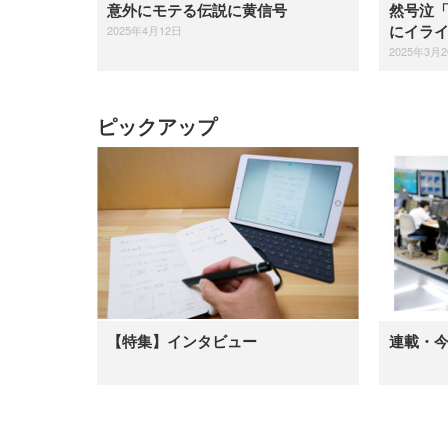
ッシュ 在宅ワーク H-
意外にモテる伝説に黄信号
然号泣
WY01(黒網+黒枠+黒足)
2025年4月12日
にイラ
2025年3月
ピックアップ
【特集】インタビュー
連載・