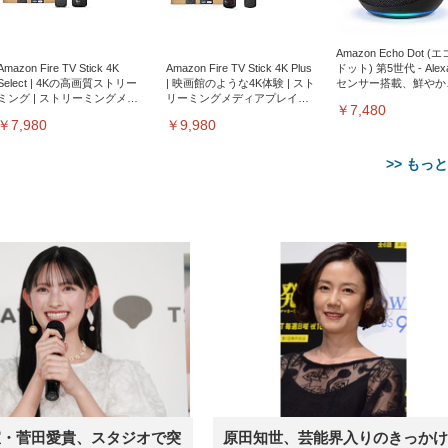
Amazon Echo Dot (
Amazon Fire TV Stick 4K
Amazon Fire TV Stick 4K Plus
ドット) 第5世代 - Ale
Select | 4Kの高画質ストリー
| 映画館のような4K体験 | スト
センサー搭載、鮮やか
ミング | ストリーミングメデ
リーミングメディアプレイヤ
サウンド｜チャコール
￥7,480
ィアプレイヤー
ー
￥7,980
￥9,980
>> もっ
【整備済み品】Dell
【MiniLED/24.5inch/280Hz/
正品】27"ゲーミングモ
ANDWINT オフィスチ
アイリスオーヤマ ペ
Sezlife オフィスチェア デスク
ネオ・ルーライフ ネオ・オム
E2724HS 27インチ 液晶モ
Sezlife オフィスチェア デスク
Smart Basic(スマートベーシ
GRAPHT THE SHOOTER
ー DualSense 充電フッ
ア デスクチェア 肘なし
シーツ 超厚型 お徳用 
チェア 疲れない テレワーク
ツ L 中型犬用 26枚入り 単品
ニター フル
チェア 疲れない テレワーク
ック) 【Amazon.co.jp限定】
Gaming Monitor 24” Essential
き（CFI-ZDM1J）
ッシュ 通気性 ランバ
ュラー 200枚入
チェア 強化バックレスト 30
HD（1920×1080）VA 非光
チェア 強化バックレスト 30度
Smart Basic アイリスオーヤマ
ーミングモニター QD 24.5イ
ポート付き 腰サポート
【Amazon.co.jp限定】
￥1,800
￥15,800
￥34,980
9,979
度ロッキング機能 人間工学 椅
沢 HDMI/DisplayPort/VGA
ロッキング機能 人間工学 椅子
ペットシーツ 超厚型 お徳用
￥4,139
￥3,731
1ms FHD 量子ドット 残像低減
ス圧無段階昇降 360度
￥7,680
￥7,680
￥3,670
子 腰サポート 90度跳ね上げ
スピーカー内蔵 高さ調整 ス
腰サポート 90度跳ね上げ式ア
ワイド 100枚入 (x 1) (ケース
年保証 | 輝点保証 | 日本メーカ
転 キャスター付き コ
宣・菅田愛貴、スタジオで突
原田知世、芸能界入りのきっかけ
式アームレスト 3Dヘッドレス
イベル VESA対応
ームレスト 3Dヘッドレスト
販売)
クト 幅52×奥行58.5×