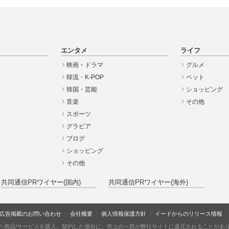
エンタメ
ライフ
映画・ドラマ
グルメ
韓流・K-POP
ペット
韓国・芸能
ショッピング
音楽
その他
スポーツ
グラビア
ブログ
ショッピング
その他
共同通信PRワイヤー(国内)
共同通信PRワイヤー(海外)
広告掲載のお問い合わせ
会社概要
個人情報保護方針
イードからのリリース情報
た商品/サービスを購入、契約した場合に、売上の一部が弊社サイトに還元されることがあ