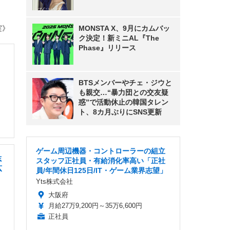
MONSTA X、9月にカムバッ
実》
ク決定！新ミニAL『The
Phase』リリース
BTSメンバーやチェ・ジウと
も親交…“暴力団との交友疑
惑”で活動休止の韓国タレン
ト、8カ月ぶりにSNS更新
ゲーム周辺機器・コントローラーの組立
志
スタッフ正社員・有給消化率高い「正社
広
員/年間休日125日/IT・ゲーム業界志望」
Yts株式会社
大阪府
月給27万9,200円～35万6,600円
正社員