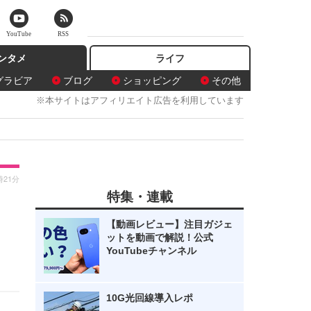
YouTube
RSS
ンタメ
ライフ
グラビア
ブログ
ショッピング
その他
※本サイトはアフィリエイト広告を利用しています
時21分
特集・連載
【動画レビュー】注目ガジェ
ットを動画で解説！公式
YouTubeチャンネル
10G光回線導入レポ