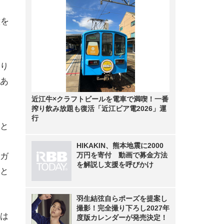
意を
り
あ
近江牛×クラフトビールを電車で満喫！一番
搾り飲み放題も復活「近江ビア電2026」運
行
と
HIKAKIN、熊本地震に2000
万円を寄付 動画で募金方法
ガ
を解説し支援を呼びかけ
と
羽生結弦自らポーズを提案し
撮影！完全撮り下ろし2027年
は
度版カレンダーが発売決定！