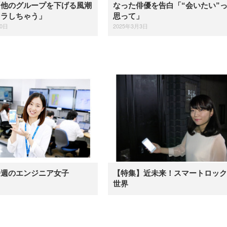
ト ハンガー付き 高反発クッシ
ComfortView ビジネス向け
ハンガー付き 高反発クッショ
「他のグループを下げる風潮
なった俳優を告白「“会いたい”
84～96cm テレワーク
ョン PCチェア 通気性メッシ
ン PCチェア 通気性メッシュ
宅勤務 ブラック
イラしちゃう」
思って」
ュ ゲーミング/勉強/事務用 お
ゲーミング/勉強/事務用 おし
しゃれ パソコンチェア (ブラ
ゃれ パソコンチェア (ホワイ
20日
2025年3月3日
ック)
ト)
今週のエンジニア女子
【特集】近未来！スマートロック
世界