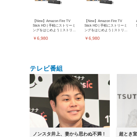
【New】Amazon Fire TV
【New】Amazon Fire TV
Stick HD | 手軽にストリーミ
Stick HD | 手軽にストリーミ
ングをはじめよう | ストリー
ングをはじめよう | ストリー
ミングメディアプレイヤー
ミングメディアプレイヤー
￥6,980
￥6,980
テレビ番組
EIZO ビジネス向けプレミア
EIZO ビジネス向けプレミア
【純
[EdoErgo] オフィスチェア 椅
Amazonベーシック ペットシ
SIHOO B100 オフィスチェア
Amazonベーシック ペットシ
ムモニター | FlexScan
ムモニター | FlexScan
ニタ
子 テレワーク 疲れない 跳ね
ーツ 薄型 レギュラー 1回使い
／デスクチェア メッシュチェ
ーツ 厚型 ワイド 42枚x2袋(84
EV3240X-WT | 31.5型4K
EV2740X-WT | 27.0型4K
ク付
上げ式アームレスト コンパク
捨て 無香料 ホワイト 300枚
ア 人間工学 疲れない ブラッ
枚) ホワイト(吸収面:ライトブ
UHD・USB Type-C・ホワイ
UHD・USB Type-C・ホワイ
ト 約105度ロッキング pc 事務
￥105,595
￥109,572
ク
ルー)
￥4
ト
ト
￥5,699
￥3,373
￥27,999
￥3,234
椅子 360度回転 座面昇降 強化
ノンスタ井上、妻から思わぬ不満！
超とき
ナイロン樹脂ベース 通気性メ