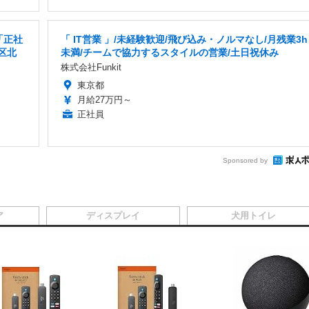
「正社
「 IT営業 」/未経験歓迎/飛び込み・ノルマなし/月残業3h
区北
未満/チームで協力するスタイルの営業/土日祝休み
株式会社Funkit
東京都
月給27万円～
正社員
Sponsored by
ア
ディスプレイ
犬用トイレ