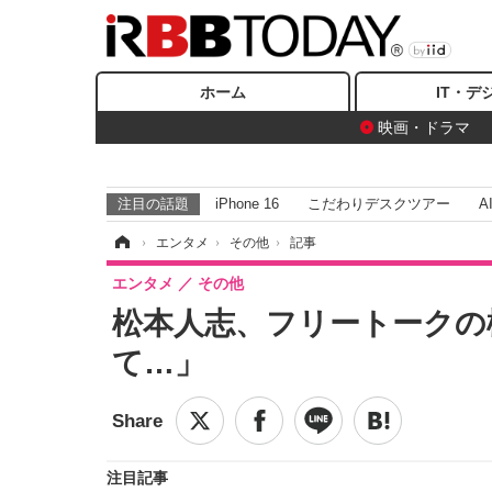
ホーム
IT・デ
映画・ドラマ
注目の話題
iPhone 16
こだわりデスクツアー
A
ホーム
›
エンタメ
›
その他
›
記事
エンタメ
その他
松本人志、フリートークの
て…」
注目記事