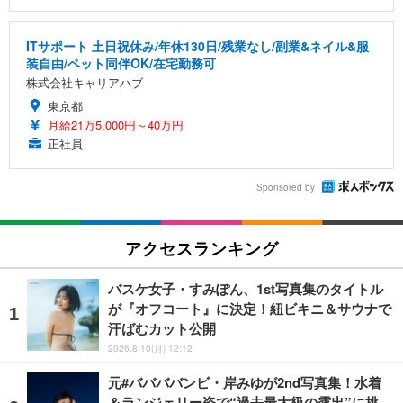
ITサポート 土日祝休み/年休130日/残業なし/副業&ネイル&服
装自由/ペット同伴OK/在宅勤務可
株式会社キャリアハブ
東京都
月給21万5,000円～40万円
正社員
Sponsored by
アクセスランキング
バスケ女子・すみぽん、1st写真集のタイトル
が『オフコート』に決定！紐ビキニ＆サウナで
汗ばむカット公開
2026.8.10(月) 12:12
元#ババババンビ・岸みゆが2nd写真集！水着
＆ランジェリー姿で“過去最大級の露出”に挑