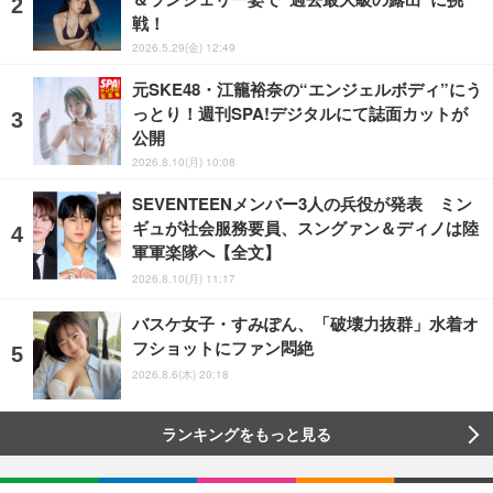
戦！
2026.5.29(金) 12:49
元SKE48・江籠裕奈の“エンジェルボディ”にう
っとり！週刊SPA!デジタルにて誌面カットが
公開
2026.8.10(月) 10:08
SEVENTEENメンバー3人の兵役が発表 ミン
ギュが社会服務要員、スングァン＆ディノは陸
軍軍楽隊へ【全文】
2026.8.10(月) 11:17
バスケ女子・すみぽん、「破壊力抜群」水着オ
フショットにファン悶絶
2026.8.6(木) 20:18
ランキングをもっと見る