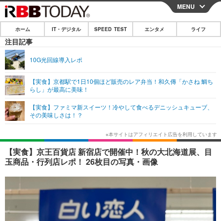
MENU
CLOSE
ホーム
IT・デジタル
SPEED TEST
エンタメ
ライフ
ホーム
注目記事
IT・デジタル
10G光回線導入レポ
IT・デジタルTOP
スマートフォン
SPEED TEST
【実食】京都駅で1日10個ほど販売のレア弁当！和久傳「かさね 鯛ち
らし」が最高に美味！
ネタ
ガジェット・ツール
エンタメ
【実食】ファミマ新スイーツ！冷やして食べるデニッシュキューブ、
ショッピング
その他
その美味しさは！？
エンタメTOP
映画・ドラマ
ライフ
韓流・K-POP
韓国・芸能
ライフTOP
グルメ
リリース一覧
【実食】京王百貨店 新宿店で開催中！秋の大北海道展、目
音楽
スポーツ
ペット
ショッピング
玉商品・行列店レポ！ 26枚目の写真・画像
プッシュ通知の停止方法
グラビア
ブログ
その他
ショッピング
その他