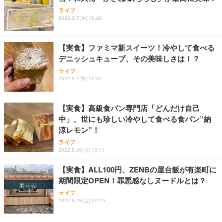
ライフ
2022.9.7(水) 19:26
【実食】ファミマ新スイーツ！冷やして食べる
デニッシュキューブ、その美味しさは！？
ライフ
2022.9.1(木) 15:04
【実食】高級食パン専門店「どんだけ自己
中」、世にも珍しい冷やして食べる食パン”納
涼レモン”！
ライフ
2022.8.30(火) 13:11
【実食】ALL100円、ZENBの屋台飯が有楽町に
期間限定OPEN！罪悪感なしヌードルとは？
ライフ
2022.8.26(金) 20:20