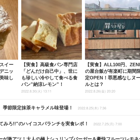
スイー
【実食】高級食パン専門店
【実食】ALL100円、ZEN
デニッ
「どんだけ自己中」、世に
の屋台飯が有楽町に期間
美味し
も珍しい冷やして食べる食
定OPEN！罪悪感なしヌ
パン”納涼レモン”！
ルとは？
2022.8.30(火) 13:11
2022.8.26(金) 20:20
、季節限定抹茶キャラメル味登場！
2022.8.25(木) 7:36
てみろ!!”のハイコスパランチを実食レポ！
2022.7.25(月) 7:00
ーが激アツ！大人の極上シュリンプバーガー＆豪快フルーツレモネ