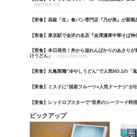
2022.7.7(木) 7:00
【実食】高級「生」食パン専門店『乃が美』が新製
【実食】東京駅で金沢の名店『金澤濃厚中華そば神
【実食】本日発売！丼から溢れんばかりのあさりが
けうどん」
2022.6.15(水) 16:52
【実食】丸亀製麺“冷やしうどん”で人気NO.1の
【実食】ミスドに“国産フルーツ×人気ドーナツ”が
【実食】レッドロブスターで“世界のシーフード料
ピックアップ