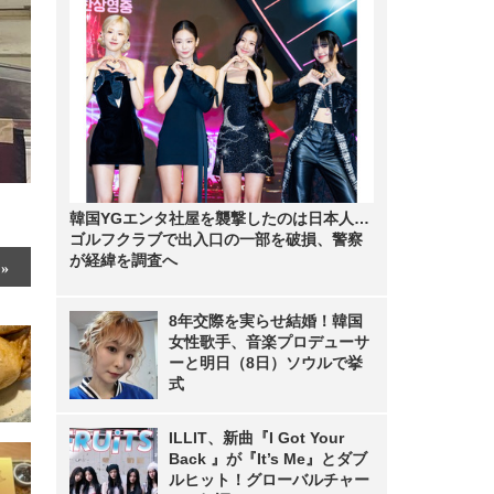
韓国YGエンタ社屋を襲撃したのは日本人…
ゴルフクラブで出入口の一部を破損、警察
が経緯を調査へ
8年交際を実らせ結婚！韓国
女性歌手、音楽プロデューサ
ーと明日（8日）ソウルで挙
式
ILLIT、新曲『I Got Your
Back 』が『It’s Me』とダブ
ルヒット！グローバルチャー