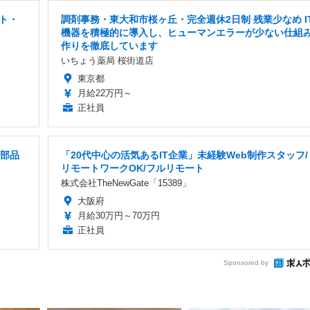
ト・
調剤事務・東大和市桜ヶ丘・完全週休2日制 残業少なめ I
機器を積極的に導入し、ヒューマンエラーが少ない仕組
作りを徹底しています
いちょう薬局 桜街道店
東京都
月給22万円～
正社員
械部品
「20代中心の活気あるIT企業」未経験Web制作スタッフ/
リモートワークOK/フルリモート
株式会社TheNewGate「15389」
大阪府
月給30万円～70万円
正社員
Sponsored by