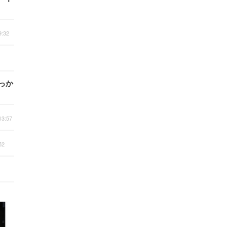
9:32
っか
13:57
52