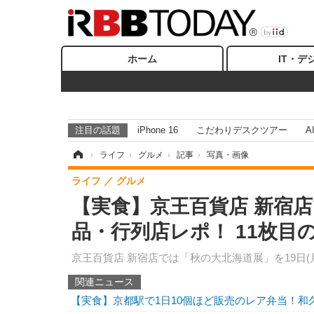
ホーム
IT・デ
注目の話題
iPhone 16
こだわりデスクツアー
A
ホーム
›
ライフ
›
グルメ
›
記事
›
写真・画像
ライフ
グルメ
【実食】京王百貨店 新宿
品・行列店レポ！ 11枚目
京王百貨店 新宿店では「秋の大北海道展」を19日
関連ニュース
【実食】京都駅で1日10個ほど販売のレア弁当！和