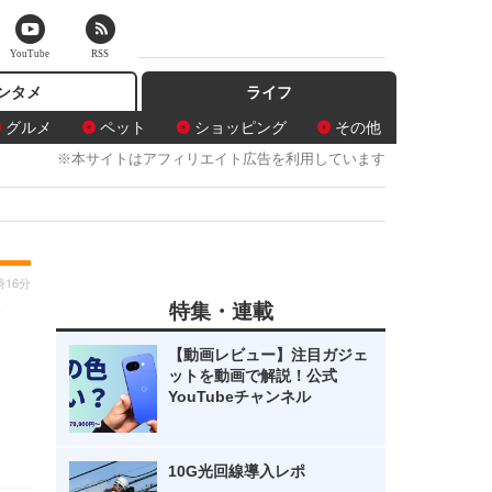
YouTube
RSS
ンタメ
ライフ
グルメ
ペット
ショッピング
その他
※本サイトはアフィリエイト広告を利用しています
時16分
特集・連載
【動画レビュー】注目ガジェ
ットを動画で解説！公式
YouTubeチャンネル
10G光回線導入レポ