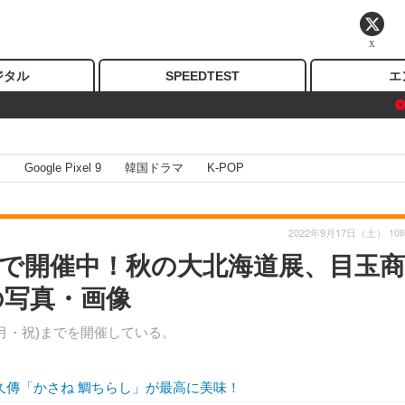
X
ジタル
SPEEDTEST
エ
I
Google Pixel 9
韓国ドラマ
K-POP
2022年9月17日（土） 10
店で開催中！秋の大北海道展、目玉商
の写真・画像
(月・祝)までを開催している。
久傳「かさね 鯛ちらし」が最高に美味！