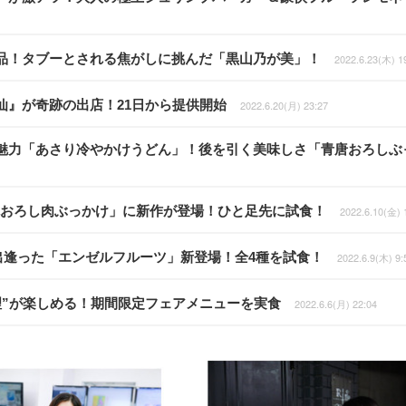
品！タブーとされる焦がしに挑んだ「黒山乃が美」！
2022.6.23(木) 1
仙』が奇跡の出店！21日から提供開始
2022.6.20(月) 23:27
魅力「あさり冷やかけうどん」！後を引く美味しさ「青唐おろしぶ
「鬼おろし肉ぶっかけ」に新作が登場！ひと足先に試食！
2022.6.10(金) 
出逢った「エンゼルフルーツ」新登場！全4種を試食！
2022.6.9(木) 9:
理”が楽しめる！期間限定フェアメニューを実食
2022.6.6(月) 22:04