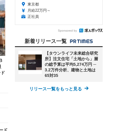
東京都
月給22万円～
正社員
Sponsored by
新着リリース一覧
【タウンライフ未来総合研究
所】注文住宅「土地から」層
B
の総予算は平均5,274万円 ─
限
3.2万件分析、建物と土地は
ード
65対35
リリース一覧をもっと見る
ード