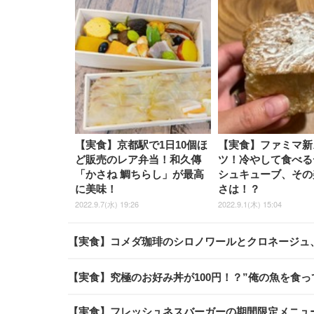
【実食】京都駅で1日10個ほ
【実食】ファミマ新
ど販売のレア弁当！和久傳
ツ！冷やして食べる
「かさね 鯛ちらし」が最高
シュキューブ、その
に美味！
さは！？
2022.9.7(水) 19:26
2022.9.1(木) 15:04
【実食】コメダ珈琲のシロノワールとクロネージュ
【実食】究極のお好み丼が100円！？”俺の魚を食っ
【実食】フレッシュネスバーガーの期間限定メニュ