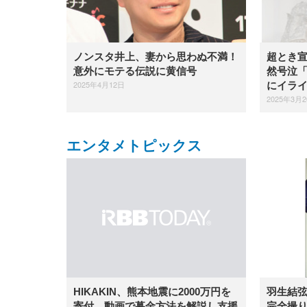
ノンスタ井上、妻から思わぬ不満！
超とき
意外にモテる伝説に黄信号
然号泣
2025年4月12日
にイラ
2025年3月
エンタメトピックス
羽生結
HIKAKIN、熊本地震に2000万円を
完全撮り
寄付 動画で募金方法を解説し支援