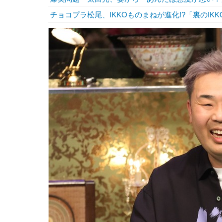
チョコプラ松尾、IKKOものまねが進化!?「裏のI