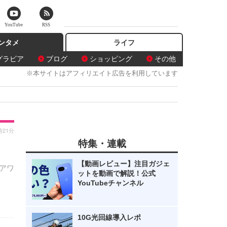
YouTube
RSS
ンタメ
ライフ
グラビア
ブログ
ショッピング
その他
※本サイトはアフィリエイト広告を利用しています
時21分
特集・連載
【動画レビュー】注目ガジェ
アワ
ットを動画で解説！公式
YouTubeチャンネル
10G光回線導入レポ