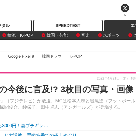
X
ジタル
SPEEDTEST
エ
韓流・K-POP
韓国・芸能
音楽
スポーツ
I
Google Pixel 9
韓国ドラマ
K-POP
2022年4月21日（木） 18
今後に言及!? 3枚目の写真・画像
る話』（フジテレビ）が放送。MCは松本人志と岩尾望（フットボール
風間俊介、紗栄子、田中卓志（アンガールズ）が登場する。
3000円！妻ブチギレ…
」と大説教 選挙特番での炎上めぐり