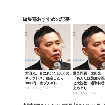
編集部おすすめの記事
太田光、妻にあげた100万の
爆笑問題・太田光、
ネックレス、鑑定したら
「あんたは態度が悪
3000円！妻ブチギレ…
と大説教 選挙特番
上めぐり
2021.12.18(土) 6:00
2021.11.3(水) 10:16