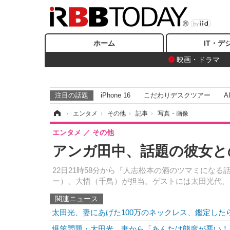
ホーム
IT・デ
映画・ドラマ
注目の話題
iPhone 16
こだわりデスクツアー
A
ホーム
›
エンタメ
›
その他
›
記事
›
写真・画像
エンタメ
その他
アンガ田中、話題の彼女との
22日21時58分から『人志松本の酒のツマミにな
ー）、大悟（千鳥）が担当。ゲストには太田光代、
関連ニュース
太田光、妻にあげた100万のネックレス、鑑定したら
爆笑問題・太田光、妻から「あんたは態度が悪い！