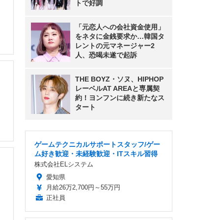
トで好調
「元恋人への会社資金使用」
をネタに金銭要求か…韓国タ
レントの元マネージャー2
人、恐喝未遂で起訴
THE BOYZ・ソヌ、HIPHOP
レーベルAT AREAと専属契
約！ヨンフンに続き新たなス
タート
ゲームテクニカルサポートスタッフ/ゲー
ム好き歓迎・未経験歓迎・ITスキル習得
株式会社ELシステム
愛知県
月給26万2,700円～55万円
正社員