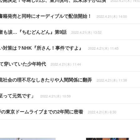
公開決定！寺島しのぶ、豊川悦司、広末涼子が出演
2022.4.21(木) 14:0
書籍発売と同時にオーディブルで配信開始！
2022.4.21(木) 14:00
者も涙…『ちむどんどん』第9話
2022.4.21(木) 13:52
い対策は？NHK『所さん！事件ですよ』
2022.4.21(木) 11:45
れて穿いていた少年時代
2022.4.21(木) 11:44
流社会の理不尽なしきたりや人間関係に翻弄
2022.4.21(木) 11:38
至って元気です」
2022.4.21(木) 10:59
夢の東京ドームライブまでの2年間に密着
2022.4.21(木) 6:30