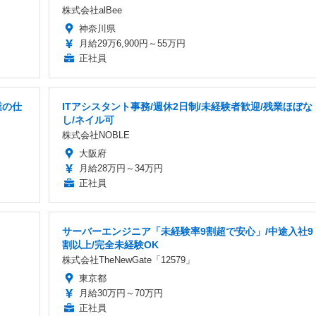
株式会社alBee
神奈川県
月給29万6,900円～55万円
正社員
業の仕
ITアシスタント事務/週休2日制/未経験者歓迎/残業ほぼな
し/ネイル可
株式会社NOBLE
大阪府
月給28万円～34万円
正社員
サーバーエンジニア「未経験率9割超で安心」/中途入社9
割以上/完全未経験OK
株式会社TheNewGate「12579」
東京都
月給30万円～70万円
正社員