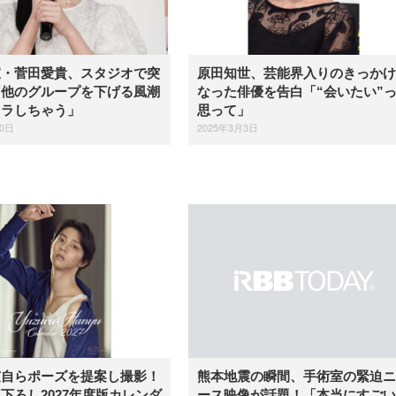
宣・菅田愛貴、スタジオで突
原田知世、芸能界入りのきっかけ
「他のグループを下げる風潮
なった俳優を告白「“会いたい”
イラしちゃう」
思って」
20日
2025年3月3日
弦自らポーズを提案し撮影！
熊本地震の瞬間、手術室の緊迫ニ
下ろし2027年度版カレンダ
ース映像が話題！「本当にすごい