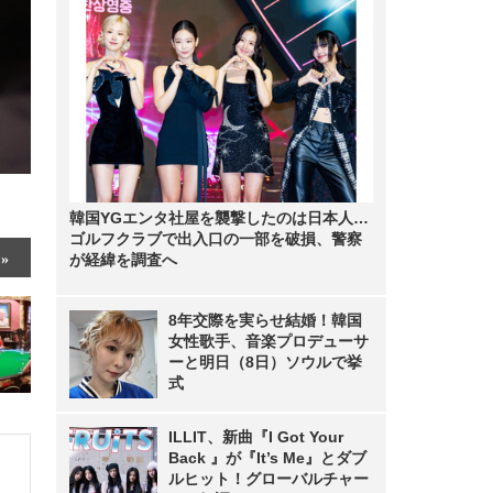
韓国YGエンタ社屋を襲撃したのは日本人…
ゴルフクラブで出入口の一部を破損、警察
が経緯を調査へ
8年交際を実らせ結婚！韓国
女性歌手、音楽プロデューサ
ーと明日（8日）ソウルで挙
式
ILLIT、新曲『I Got Your
Back 』が『It’s Me』とダブ
ルヒット！グローバルチャー