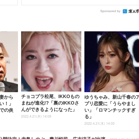
Sponsored by
チョコプラ松尾、IKKOもの
妻から
ゆうちゃみ、新山千春の
まねが進化!?「裏のIKKOさ
い！」
プリ恋愛に「うらやまし
んができるようになった」
での炎
い」「ロマンチックすぎ
2022.4.21(木) 14:09
る」
2022.4.21(木) 14:05