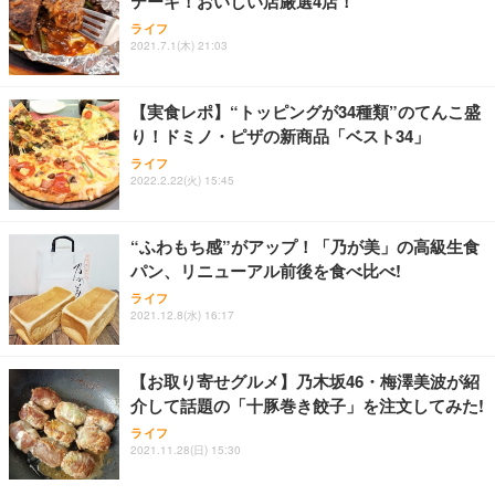
テーキ！おいしい店厳選4店！
ライフ
2021.7.1(木) 21:03
【実食レポ】“トッピングが34種類”のてんこ盛
り！ドミノ・ピザの新商品「ベスト34」
ライフ
2022.2.22(火) 15:45
“ふわもち感”がアップ！「乃が美」の高級生食
パン、リニューアル前後を食べ比べ!
ライフ
2021.12.8(水) 16:17
【お取り寄せグルメ】乃木坂46・梅澤美波が紹
介して話題の「十豚巻き餃子」を注文してみた!
ライフ
2021.11.28(日) 15:30