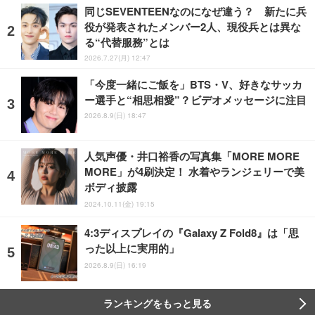
同じSEVENTEENなのになぜ違う？ 新たに兵
役が発表されたメンバー2人、現役兵とは異な
る“代替服務”とは
2026.7.27(月) 12:47
「今度一緒にご飯を」BTS・V、好きなサッカ
ー選手と“相思相愛”？ビデオメッセージに注目
2026.8.9(日) 18:47
人気声優・井口裕香の写真集「MORE MORE
MORE」が4刷決定！ 水着やランジェリーで美
ボディ披露
2024.10.11(金) 19:15
4:3ディスプレイの『Galaxy Z Fold8』は「思
った以上に実用的」
2026.8.9(日) 16:19
ランキングをもっと見る