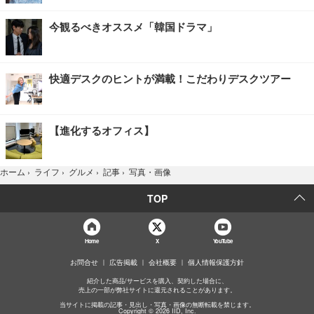
今観るべきオススメ「韓国ドラマ」
快適デスクのヒントが満載！こだわりデスクツアー
【進化するオフィス】
写真・画像
ホーム
›
ライフ
›
グルメ
›
記事
›
TOP
Home
X
YouTube
お問合せ
広告掲載
会社概要
個人情報保護方針
紹介した商品/サービスを購入、契約した場合に、
売上の一部が弊社サイトに還元されることがあります。
当サイトに掲載の記事・見出し・写真・画像の無断転載を禁じます。
Copyright © 2026 IID, Inc.