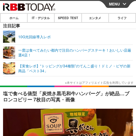
MENU
CLOSE
ホーム
IT・デジタル
SPEED TEST
エンタメ
ライフ
ホーム
注目記事
IT・デジタル
10G光回線導入レポ
IT・デジタルTOP
スマートフォン
SPEED TEST
一度は食べてみたい都内で注目のハンバーグステーキ！おいしい店厳
選4店！
ネタ
ガジェット・ツール
エンタメ
【実食レポ】“トッピングが34種類”のてんこ盛り！ドミノ・ピザの新
ショッピング
その他
商品「ベスト34」
エンタメTOP
映画・ドラマ
ライフ
韓流・K-POP
韓国・芸能
ライフTOP
グルメ
リリース一覧
塩で食べる俵型「炭焼き黒毛和牛ハンバーグ」が絶品…ブ
音楽
スポーツ
ペット
ショッピング
ロンコビリー 7枚目の写真・画像
プッシュ通知の停止方法
グラビア
ブログ
その他
ショッピング
その他