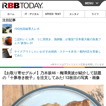
MENU
CLOSE
ホーム
IT・デジタル
SPEED TEST
エンタメ
ライフ
ホーム
注目記事
IT・デジタル
10G光回線導入レポ
IT・デジタルTOP
スマートフォン
SPEED TEST
こぼれいくら丼、うに貝焼き、漁師飯…が激旨!“日本最大級の魚食フ
ェス”参加レポ!
ネタ
ガジェット・ツール
エンタメ
テイクアウトしたいおすすめ焼肉・ステーキ弁当！都内4店を実食し
ショッピング
その他
てみた
エンタメTOP
映画・ドラマ
ライフ
韓流・K-POP
韓国・芸能
ライフTOP
グルメ
リリース一覧
【お取り寄せグルメ】乃木坂46・梅澤美波が紹介して話題
音楽
スポーツ
ペット
ショッピング
の「十豚巻き餃子」を注文してみた! 12枚目の写真・画像
プッシュ通知の停止方法
グラビア
ブログ
その他
ショッピング
その他