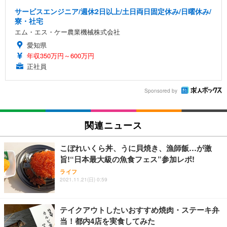
サービスエンジニア/週休2日以上/土日両日固定休み/日曜休み/
寮・社宅
エム・エス・ケー農業機械株式会社
愛知県
年収350万円～600万円
正社員
Sponsored by
関連ニュース
こぼれいくら丼、うに貝焼き、漁師飯…が激
旨!“日本最大級の魚食フェス”参加レポ!
ライフ
2021.11.21(日) 0:59
テイクアウトしたいおすすめ焼肉・ステーキ弁
当！都内4店を実食してみた