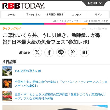
MENU
CLOSE
ホーム
IT・デジタル
SPEED TEST
エンタメ
ライフ
ホーム
IT・デジタル
ライフ
グルメ
2021.11.21（日）0:59
こぼれいくら丼、うに貝焼き、漁師飯…が激
IT・デジタルTOP
スマートフォン
SPEED TEST
旨!“日本最大級の魚食フェス”参加レポ!
ネタ
ガジェット・ツール
エンタメ
ショッピング
その他
エンタメTOP
映画・ドラマ
ライフ
注目記事
韓流・K-POP
韓国・芸能
ライフTOP
グルメ
リリース一覧
10G光回線導入レポ
音楽
スポーツ
ペット
ショッピング
プッシュ通知の停止方法
全国から旬の新鮮な魚介が集結！「ジャパン フィッシャーマンズ フェ
スティバル2021」
グラビア
ブログ
その他
激旨すぎ！ミシュラン星獲得の江戸前鮨「銀座おのでら」新業態のリ
ショッピング
その他
ーズナブルな回転寿司を体験