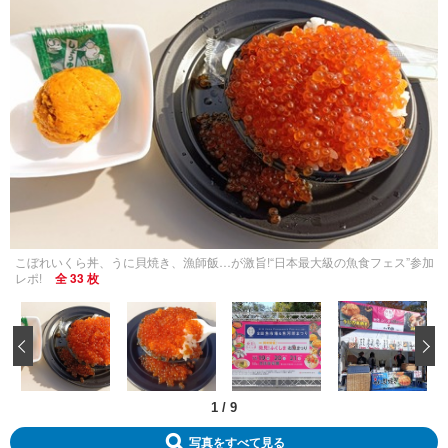
こぼれいくら丼、うに貝焼き、漁師飯…が激旨!“日本最大級の魚食フェス”参加
レポ!
全 33 枚
‹
1
/
9
写真をすべて見る