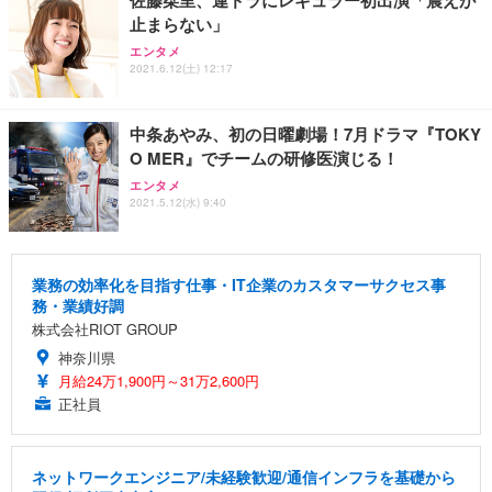
佐藤栞里、連ドラにレギュラー初出演「震えが
止まらない」
エンタメ
2021.6.12(土) 12:17
中条あやみ、初の日曜劇場！7月ドラマ『TOKY
O MER』でチームの研修医演じる！
エンタメ
2021.5.12(水) 9:40
業務の効率化を目指す仕事・IT企業のカスタマーサクセス事
務・業績好調
株式会社RIOT GROUP
神奈川県
月給24万1,900円～31万2,600円
正社員
ネットワークエンジニア/未経験歓迎/通信インフラを基礎から