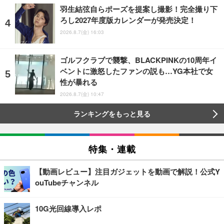
羽生結弦自らポーズを提案し撮影！完全撮り下
ろし2027年度版カレンダーが発売決定！
2026.8.7(金) 16:03
ゴルフクラブで襲撃、BLACKPINKの10周年イ
ベントに激怒したファンの説も…YG本社で女
性が暴れる
2026.8.7(金) 10:47
ランキングをもっと見る
特集・連載
【動画レビュー】注目ガジェットを動画で解説！公式Y
ouTubeチャンネル
10G光回線導入レポ