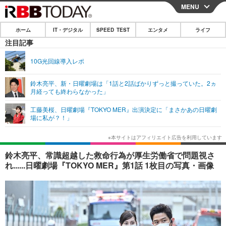
MENU
CLOSE
ホーム
IT・デジタル
SPEED TEST
エンタメ
ライフ
ホーム
注目記事
IT・デジタル
10G光回線導入レポ
IT・デジタルTOP
スマートフォン
SPEED TEST
鈴木亮平、新・日曜劇場は「1話と2話ばかりずっと撮っていた。2ヵ
月経っても終わらなかった」
ネタ
ガジェット・ツール
エンタメ
工藤美桜、日曜劇場『TOKYO MER』出演決定に「まさかあの日曜劇
ショッピング
その他
場に私が？！」
エンタメTOP
映画・ドラマ
ライフ
韓流・K-POP
韓国・芸能
ライフTOP
グルメ
リリース一覧
鈴木亮平、常識超越した救命行為が厚生労働省で問題視さ
音楽
スポーツ
ペット
ショッピング
れ......日曜劇場『TOKYO MER』第1話 1枚目の写真・画像
プッシュ通知の停止方法
グラビア
ブログ
その他
ショッピング
その他