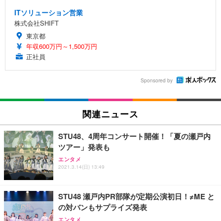
ITソリューション営業
株式会社SHIFT
東京都
年収600万円～1,500万円
正社員
Sponsored by
関連ニュース
STU48、4周年コンサート開催！「夏の瀬戸内
ツアー」発表も
エンタメ
2021.3.14(日) 13:49
STU48 瀬戸内PR部隊が定期公演初日！≠ME と
の対バンもサプライズ発表
エンタメ