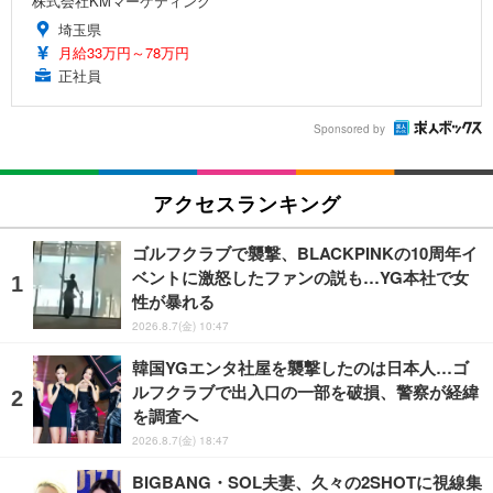
株式会社KMマーケティング
埼玉県
月給33万円～78万円
正社員
Sponsored by
アクセスランキング
ゴルフクラブで襲撃、BLACKPINKの10周年イ
ベントに激怒したファンの説も…YG本社で女
性が暴れる
2026.8.7(金) 10:47
韓国YGエンタ社屋を襲撃したのは日本人…ゴ
ルフクラブで出入口の一部を破損、警察が経緯
を調査へ
2026.8.7(金) 18:47
BIGBANG・SOL夫妻、久々の2SHOTに視線集