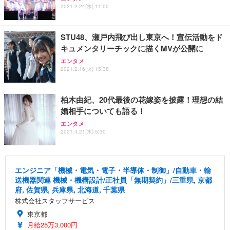
2021.2.24(水) 11:00
STU48、瀬戸内飛び出し東京へ！宣伝活動をド
キュメンタリーチックに描くMVが公開に
エンタメ
2021.2.16(火) 15:38
柏木由紀、20代最後の花嫁姿を披露！理想の結
婚相手についても語る！
エンタメ
2021.4.21(水) 5:30
エンジニア「機械・電気・電子・半導体・制御」/自動車・輸
送機器関連 機械・機構設計/正社員「無期契約」/三重県, 京都
府, 佐賀県, 兵庫県, 北海道, 千葉県
株式会社スタッフサービス
東京都
月給25万3,000円