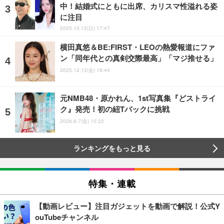
中！結婚式にともに出席、カリスマ性溢れる姿
に注目
2025.10.12(日) 17:47
横田真悠＆BE:FIRST・LEOの熱愛報道にファ
ン「同年代との真剣交際最高」「マジ推せる」
2025.12.12(金) 18:44
元NMB48・原かれん、1st写真集『どストライ
ク』発売！初の紐Tバックに挑戦
2026.8.7(金) 10:22
ランキングをもっと見る
特集・連載
【動画レビュー】注目ガジェットを動画で解説！公式Y
ouTubeチャンネル