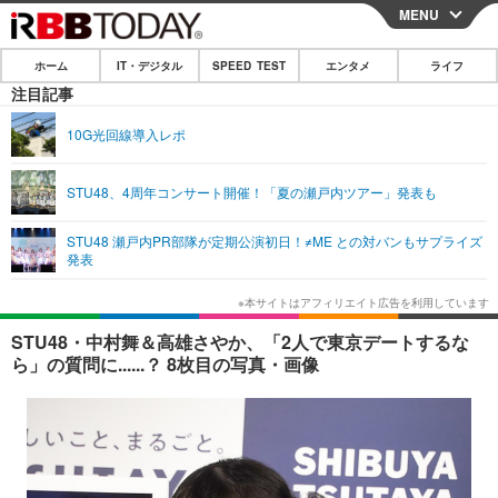
MENU
CLOSE
ホーム
IT・デジタル
SPEED TEST
エンタメ
ライフ
ホーム
注目記事
IT・デジタル
10G光回線導入レポ
IT・デジタルTOP
スマートフォン
SPEED TEST
STU48、4周年コンサート開催！「夏の瀬戸内ツアー」発表も
ネタ
ガジェット・ツール
エンタメ
STU48 瀬戸内PR部隊が定期公演初日！≠ME との対バンもサプライズ
ショッピング
その他
発表
エンタメTOP
映画・ドラマ
ライフ
韓流・K-POP
韓国・芸能
ライフTOP
グルメ
リリース一覧
STU48・中村舞＆高雄さやか、「2人で東京デートするな
音楽
スポーツ
ペット
ショッピング
ら」の質問に......？ 8枚目の写真・画像
プッシュ通知の停止方法
グラビア
ブログ
その他
ショッピング
その他