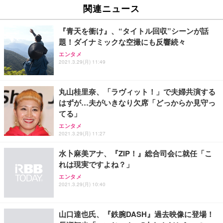
関連ニュース
『青天を衝け』、“タイトル回収”シーンが話
題！ダイナミックな空撮にも反響続々
エンタメ
2021.3.29(月) 11:49
丸山桂里奈、「ラヴィット！」で夫婦共演する
はずが…夫がいきなり欠席「どっからか見守っ
てる」
エンタメ
2021.3.29(月) 11:27
水卜麻美アナ、『ZIP！』総合司会に就任「こ
れは現実ですよね？」
エンタメ
2021.3.29(月) 10:40
山口達也氏、『鉄腕DASH』過去映像に登場！