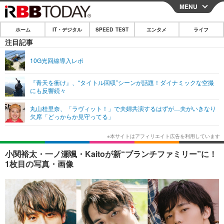
MENU
CLOSE
ホーム
IT・デジタル
SPEED TEST
エンタメ
ライフ
ホーム
注目記事
IT・デジタル
10G光回線導入レポ
IT・デジタルTOP
スマートフォン
SPEED TEST
『青天を衝け』、“タイトル回収”シーンが話題！ダイナミックな空撮
にも反響続々
ネタ
ガジェット・ツール
エンタメ
丸山桂里奈、「ラヴィット！」で夫婦共演するはずが…夫がいきなり
ショッピング
その他
欠席「どっからか見守ってる」
エンタメTOP
映画・ドラマ
ライフ
韓流・K-POP
韓国・芸能
ライフTOP
グルメ
リリース一覧
小関裕太・一ノ瀬颯・Kaitoが新“ブランチファミリー”に！
音楽
スポーツ
ペット
ショッピング
1枚目の写真・画像
プッシュ通知の停止方法
グラビア
ブログ
その他
ショッピング
その他