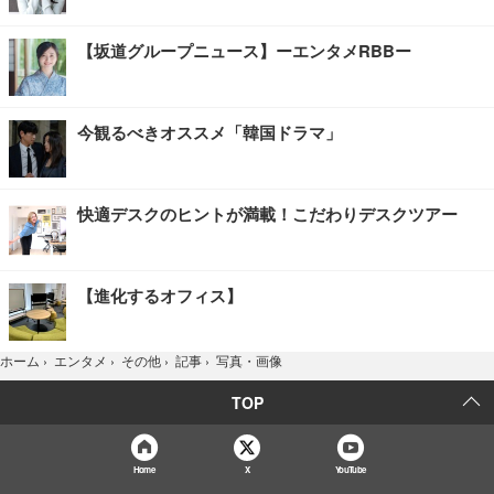
【坂道グループニュース】ーエンタメRBBー
今観るべきオススメ「韓国ドラマ」
快適デスクのヒントが満載！こだわりデスクツアー
【進化するオフィス】
写真・画像
ホーム
›
エンタメ
›
その他
›
記事
›
TOP
Home
X
YouTube