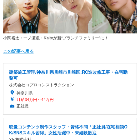
小関裕太・一ノ瀬颯・Kaitoが新“ブランチファミリー”に！
この記事へ戻る
建築施工管理/神奈川県川崎市川崎区:RC造改修工事・在宅勤
務可
株式会社コプロコンストラクション
神奈川県
月給34万円～44万円
正社員
映像コンテンツ制作スタッフ・資格不問「正社員/在宅相談O
K/SNSスキル習得」女性活躍中・未経験歓迎
Yts株式会社