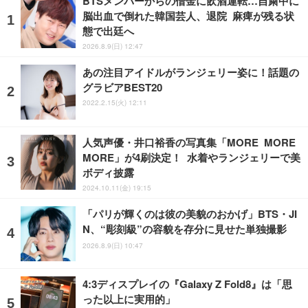
BTSメンバーからの借金に飲酒運転…自粛中に
脳出血で倒れた韓国芸人、退院 麻痺が残る状
態で出廷へ
2026.8.9(日) 12:47
あの注目アイドルがランジェリー姿に！話題の
グラビアBEST20
2022.2.15(火) 12:11
人気声優・井口裕香の写真集「MORE MORE
MORE」が4刷決定！ 水着やランジェリーで美
ボディ披露
2024.10.11(金) 19:15
「パリが輝くのは彼の美貌のおかげ」BTS・JI
N、“彫刻級”の容貌を存分に見せた単独撮影
2026.8.9(日) 10:47
4:3ディスプレイの『Galaxy Z Fold8』は「思
った以上に実用的」