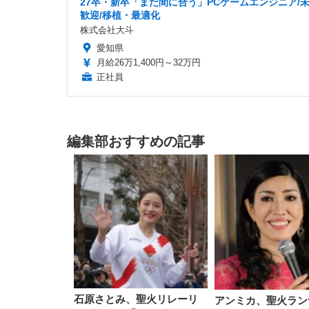
27卒・新卒「まだ間に合う」PCゲームエンジニア/
歓迎/移植・最適化
株式会社大斗
愛知県
月給26万1,400円～32万円
正社員
編集部おすすめの記事
石原さとみ、聖火リレーリ
アンミカ、聖火ラン