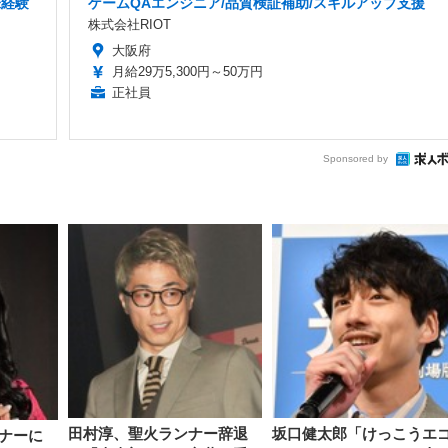
未経験
ゲームQAエンジニア/品質検証補助/スキルアップ支援
株式会社RIOT
大阪府
月給29万5,300円～50万円
正社員
Sponsored by
田村淳、聖火ランナー辞退
坂口健太郎「けっこうエ
ナーに