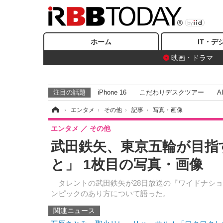
ホーム
IT・デ
映画・ドラマ
注目の話題
iPhone 16
こだわりデスクツアー
A
ホーム
›
エンタメ
›
その他
›
記事
›
写真・画像
エンタメ
その他
武田鉄矢、東京五輪が目指
と」 1枚目の写真・画像
タレントの武田鉄矢が28日放送の『ワイドナショ
ンピックのあり方について語った。
関連ニュース