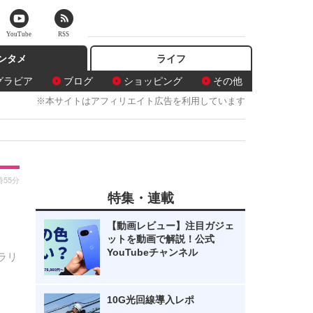
YouTube
RSS
ンタメ
ライフ
グラビア
ブログ
ショッピング
その他
※本サイトはアフィリエイト広告を利用しています
時55分
特集・連載
【動画レビュー】注目ガジェ
ットを動画で解説！公式
YouTubeチャンネル
ラリ
10G光回線導入レポ