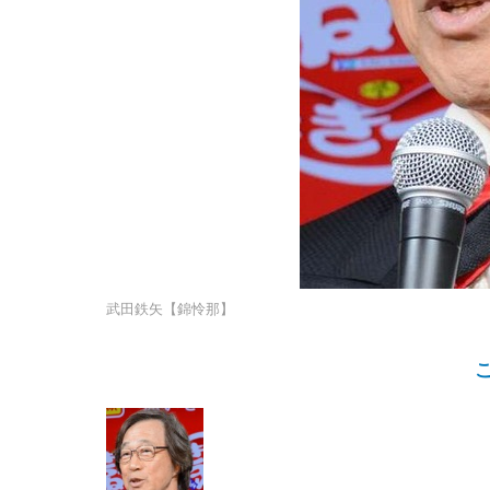
武田鉄矢【錦怜那】