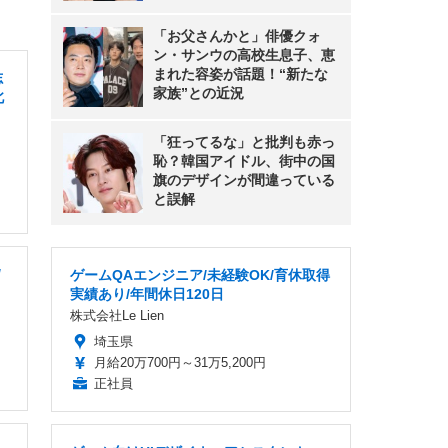
「お父さんかと」俳優クォ
ン・サンウの高校生息子、恵
まれた容姿が話題！“新たな
志
家族”との近況
北
「狂ってるな」と批判も赤っ
恥？韓国アイドル、街中の国
旗のデザインが間違っている
と誤解
/
ゲームQAエンジニア/未経験OK/育休取得
実績あり/年間休日120日
株式会社Le Lien
埼玉県
月給20万700円～31万5,200円
正社員