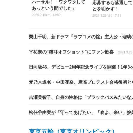
ハーサル！「ワクワクして
応募するも落選して
あっという間でした」
とを明かす！
2020.2.15(土) 13:52
2021.3.26(金) 17:11
栗山千明、新ドラマ『ラブコメの掟』主人公・瑠璃の
平祐奈の“猫耳オフショット”にファン歓喜
2021.3.28
日向坂46、デビュー2周年記念ライブを開催！1年
元乃木坂46・中田花奈、麻雀プロテスト合格後初と
吉瀬美智子、自身の性格は「ブラックバスみたいな
松任谷由実が「守ってあげたい」「春よ、来い」披露
東京五輪（東京オリンピック）