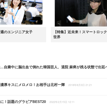
今週のエンジニア女子
【特集】近未来！スマートロック
世界
転…自粛中に脳出血で倒れた韓国芸人、退院 麻痺が残る状態で出廷
の濃厚キスにメロメロ！お相手は北村一輝
2018年8月3日 21:21
！話題のグラビアBEST20
2022年2月15日 12:11