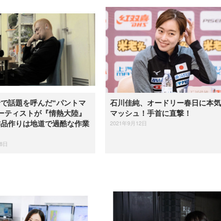
で話題を呼んだ“パントマ
石川佳純、オードリー春日に本気
ーティストが『情熱大陸』
マッシュ！手首に直撃！
2021年9月12日
作品作りは地道で過酷な作業
28日