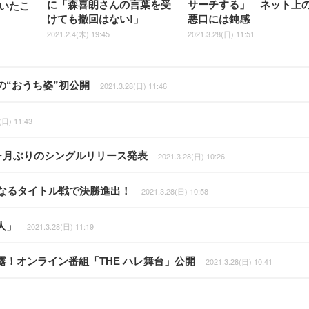
に「森喜朗さんの言葉を受
サーチする」 ネット上
いたこ
けても撤回はない!」
悪口には鈍感
2021.2.4(木) 19:45
2021.3.28(日) 11:51
“おうち姿”初公開
2021.3.28(日) 11:46
(日) 11:43
3ヶ月ぶりのシングルリリース発表
2021.3.28(日) 10:26
なるタイトル戦で決勝進出！
2021.3.28(日) 10:58
人」
2021.3.28(日) 11:19
！オンライン番組「THE ハレ舞台」公開
2021.3.28(日) 10:41