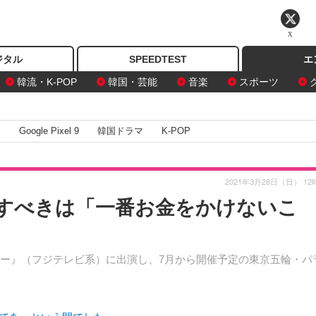
X
ジタル
SPEEDTEST
エ
韓流・K-POP
韓国・芸能
音楽
スポーツ
I
Google Pixel 9
韓国ドラマ
K-POP
2021年3月28日（日） 12
すべきは「一番お金をかけないこ
ー』（フジテレビ系）に出演し、7月から開催予定の東京五輪・パ