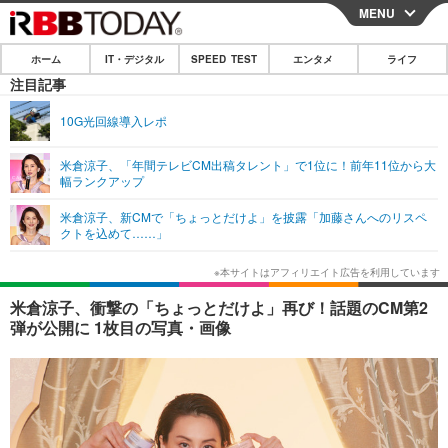
MENU
CLOSE
ホーム
IT・デジタル
SPEED TEST
エンタメ
ライフ
ホーム
注目記事
IT・デジタル
10G光回線導入レポ
IT・デジタルTOP
スマートフォン
SPEED TEST
米倉涼子、「年間テレビCM出稿タレント」で1位に！前年11位から大
幅ランクアップ
ネタ
ガジェット・ツール
エンタメ
米倉涼子、新CMで「ちょっとだけよ」を披露「加藤さんへのリスペ
ショッピング
その他
クトを込めて……」
エンタメTOP
映画・ドラマ
ライフ
韓流・K-POP
韓国・芸能
ライフTOP
グルメ
リリース一覧
米倉涼子、衝撃の「ちょっとだけよ」再び！話題のCM第2
音楽
スポーツ
ペット
ショッピング
弾が公開に 1枚目の写真・画像
プッシュ通知の停止方法
グラビア
ブログ
その他
ショッピング
その他