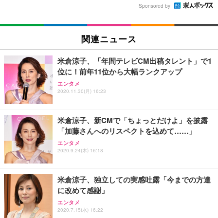
Sponsored by
関連ニュース
米倉涼子、「年間テレビCM出稿タレント」で1
位に！前年11位から大幅ランクアップ
エンタメ
2020.11.30(月) 16:23
米倉涼子、新CMで「ちょっとだけよ」を披露
「加藤さんへのリスペクトを込めて……」
エンタメ
2020.9.24(木) 16:18
米倉涼子、独立しての実感吐露「今までの方達
に改めて感謝」
エンタメ
2020.7.15(水) 16:22