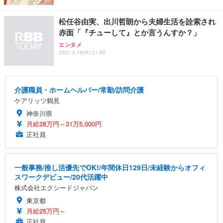
松任谷由実、出川哲朗から夫婦生活を詮索され
赤面「『チューして』とか言うんすか？」
エンタメ
2021.3.18(木) 21:55
介護職員・ホームヘルパー/常勤/訪問介護
ケアリッツ鶴見
神奈川県
月給28万円～31万5,000円
正社員
一般事務/推し活優先でOK!/年間休日129日/未経験からオフィ
スワークデビュー/20代活躍中
株式会社エクシードジャパン
東京都
月給25万円～
正社員