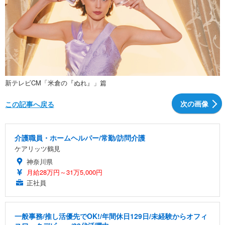
新テレビCM「米倉の『ぬれ』」篇
次の画像
この記事へ戻る
介護職員・ホームヘルパー/常勤/訪問介護
ケアリッツ鶴見
神奈川県
月給28万円～31万5,000円
正社員
一般事務/推し活優先でOK!/年間休日129日/未経験からオフィ