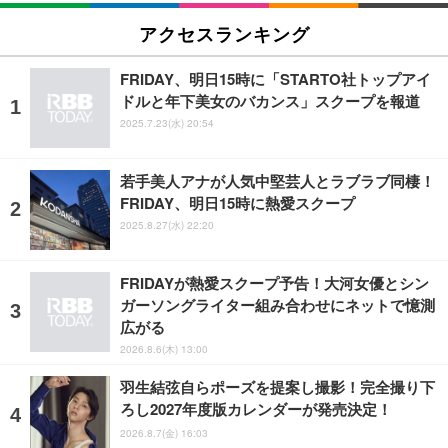
アクセスランキング
FRIDAY、明日15時に「STARTO社トップアイ
ドルと年下美女のバカンス」スクープを報道
2025.7.23(水) 20:54
若手美人アナが人気中堅芸人とラブラブ同棲！
FRIDAY、明日15時に熱愛スクープ
2025.8.27(水) 22:20
FRIDAYが熱愛スクープ予告！大河女優とシン
ガーソングライター組み合わせにネットで憶測
広がる
2026.8.6(木) 13:00
羽生結弦自らポーズを提案し撮影！完全撮り下
ろし2027年度版カレンダーが発売決定！
2026.8.7(金) 16:03