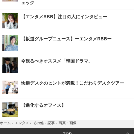
ェック
【エンタメRBB】注目の人にインタビュー
【坂道グループニュース】ーエンタメRBBー
今観るべきオススメ「韓国ドラマ」
快適デスクのヒントが満載！こだわりデスクツアー
【進化するオフィス】
写真・画像
ホーム
›
エンタメ
›
その他
›
記事
›