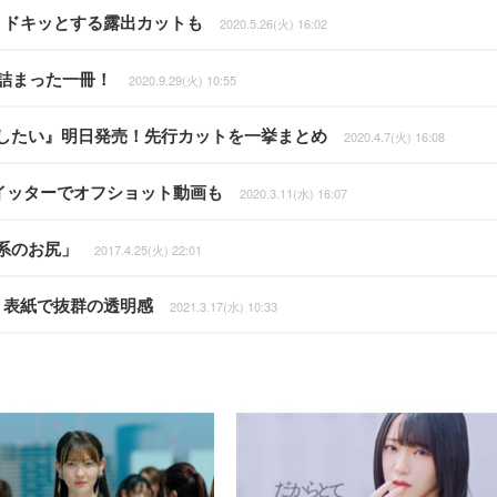
！ドキッとする露出カットも
2020.5.26(火) 16:02
”詰まった一冊！
2020.9.29(火) 10:55
にしたい』明日発売！先行カットを一挙まとめ
2020.4.7(火) 16:08
ツイッターでオフショット動画も
2020.3.11(水) 16:07
系のお尻」
2017.4.25(火) 22:01
』表紙で抜群の透明感
2021.3.17(水) 10:33