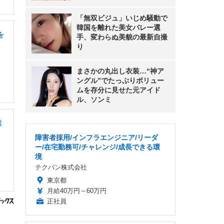
「無双ビジュ」いじめ騒動で
韓国を離れた美女バレー選
を
手、変わらぬ美貌の最新自撮
り
まさかの丸出し衣装…“神ア
ングル”でたっぷりボリュー
ムを存分に見せた元アイド
ル、ソンミ
業
障害者採用/インフラエンジニア/リーダ
ー/在宅勤務可/チャレンジ/成長できる環
境
テクバン株式会社
東京都
月給40万円～60万円
正社員