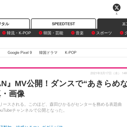
X
ジタル
SPEEDTEST
エ
韓流・K-POP
韓国・芸能
音楽
スポーツ
I
Google Pixel 9
韓国ドラマ
K-POP
2021年3月17日（水） 14
BAN』MV公開！ダンスで“あきらめ
真・画像
にリリースされる。このほど、森田ひかるがセンターを務める表題曲
uTubeチャンネルで公開となった。