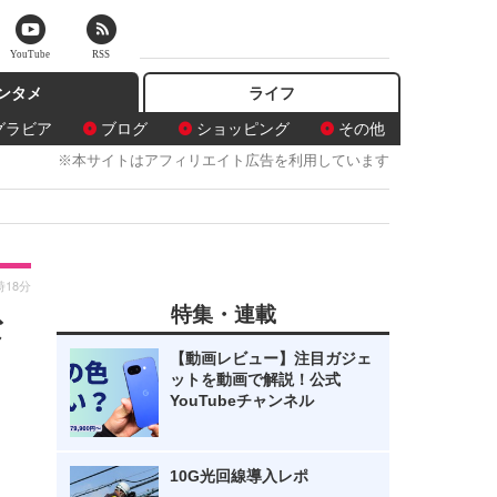
YouTube
RSS
ンタメ
ライフ
グラビア
ブログ
ショッピング
その他
※本サイトはアフィリエイト広告を利用しています
時18分
特集・連載
な
【動画レビュー】注目ガジェ
ットを動画で解説！公式
YouTubeチャンネル
10G光回線導入レポ