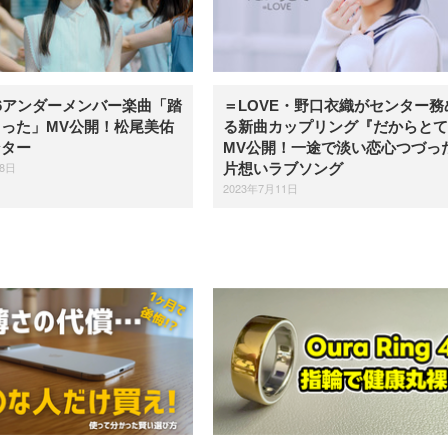
6アンダーメンバー楽曲「踏
＝LOVE・野口衣織がセンター務
った」MV公開！松尾美佑
る新曲カップリング『だからとて
ンター
MV公開！一途で淡い恋心つづっ
18日
片想いラブソング
2023年7月11日