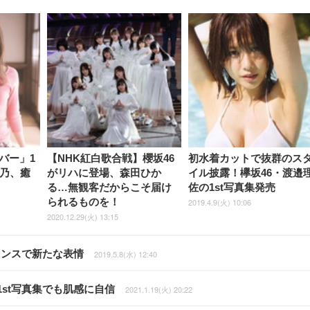
バー」1
【NHK紅白歌合戦】櫻坂46
初水着カットで抜群のス
保乃、癒
がリハに登場、森田ひか
イル披露！欅坂46・渡邉
る…無観客だからこそ届け
佐の1st写真集発売
られるものを！
2019.4.9(火) 10:06
2020.12.29(火) 13:15
ランスで新たな表情
2019.5.8(水) 12:40
st写真集でも肌感に自信
2021.1.19(火) 20:22