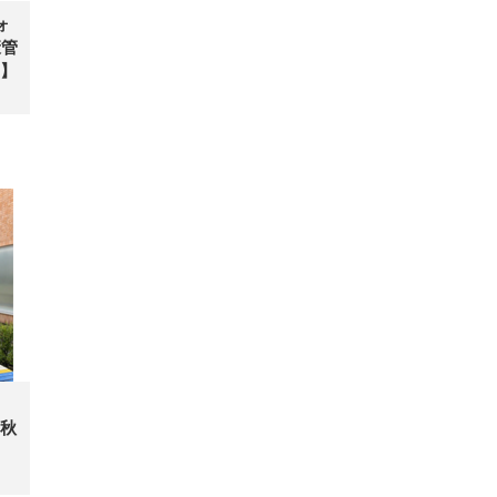
ォ
康管
】
開
秋