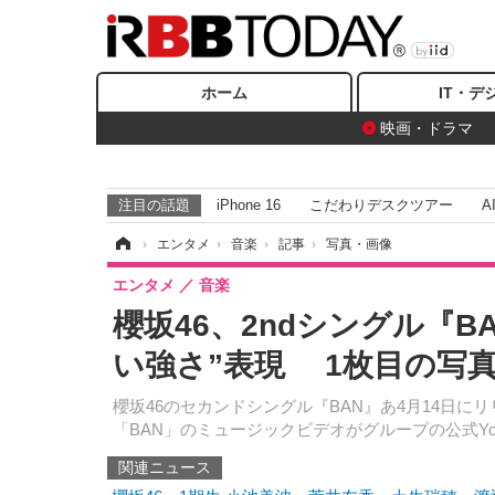
ホーム
IT・デ
映画・ドラマ
注目の話題
iPhone 16
こだわりデスクツアー
A
ホーム
›
エンタメ
›
音楽
›
記事
›
写真・画像
エンタメ
音楽
櫻坂46、2ndシングル『
い強さ”表現 1枚目の写
櫻坂46のセカンドシングル『BAN』あ4月14日
「BAN」のミュージックビデオがグループの公式Yo
関連ニュース