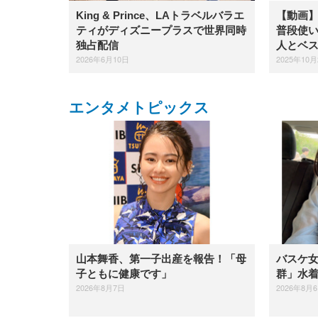
King & Prince、LAトラベルバラエ
【動画】i
ティがディズニープラスで世界同時
普段使
独占配信
人とベ
2026年6月10日
2025年10月
エンタメトピックス
山本舞香、第一子出産を報告！「母
バスケ
子ともに健康です」
群」水
2026年8月7日
2026年8月