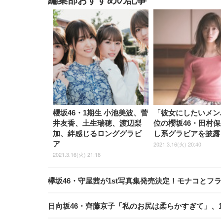
櫻坂46・1期生 小池美波、菅
「彼女にしたいメン
井友香、土生瑞穂、渡辺梨
位の櫻坂46・田村
加、絆感じるロンググラビ
し系グラビアを披露
ア
2021.3.16(火) 20:40
2021.3.16(火) 21:18
欅坂46・守屋茜が1st写真集発売決定！モナコとフ
日向坂46・齊藤京子「私のお尻は柔らかすぎて」、1