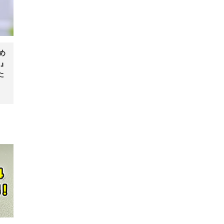
め
』
た