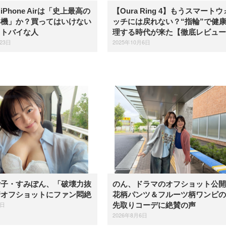
Phone Airは「史上最高の
【Oura Ring 4】もうスマートウ
い機」か？買ってはいけない
ッチには戻れない？“指輪”で健
ストバイな人
理する時代が来た【徹底レビュー
23日
2025年10月6日
女子・すみぽん、「破壊力抜
のん、ドラマのオフショット公
着オフショットにファン悶絶
花柄パンツ＆フルーツ柄ワンピの
6日
先取りコーデに絶賛の声
2026年8月6日