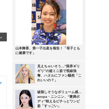
山本舞香、第一子出産を報告！「母子とも
に健康です」
見えちゃいそう…“限界ギリ
ギリ”の超ミニ姿で視線強
奪、ハヌルにファン騒然「こ
れいいの？」
か
破裂しそうなボリューム感…
aespa・ニンニン、“豊満ボ
ディ”映えるピチっとワンピ
姿「すっごい」