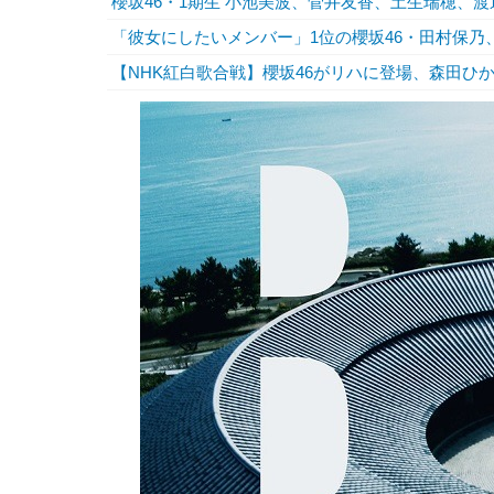
櫻坂46・1期生 小池美波、菅井友香、土生瑞穂、
「彼女にしたいメンバー」1位の櫻坂46・田村保乃
【NHK紅白歌合戦】櫻坂46がリハに登場、森田ひ