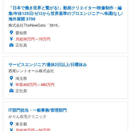
「日本で働き世界と繋がる!」動画クリエイター/映像制作・編
集/年休125日/ゼロから世界基準のプロエンジニアへ/転勤なし/
海外展開 3799
株式会社TheNewGate「3816」
愛知県
月給30万円～70万円
正社員
サービスエンジニア/週休2日以上/日曜休み
西尾レントオール株式会社
埼玉県
年収400万円～480万円
正社員
IT部門担当・一般事務/管理部門
かりん在宅クリニック
東京都
月給30万円～50万円