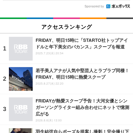
Sponsored by
アクセスランキング
FRIDAY、明日15時に「STARTO社トップアイ
ドルと年下美女のバカンス」スクープを報道
2025.7.23(水) 20:54
若手美人アナが人気中堅芸人とラブラブ同棲！
FRIDAY、明日15時に熱愛スクープ
2025.8.27(水) 22:20
FRIDAYが熱愛スクープ予告！大河女優とシン
ガーソングライター組み合わせにネットで憶測
広がる
2026.8.6(木) 13:00
羽生結弦自らポーズを提案し撮影！完全撮り下