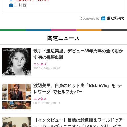
正社員
Sponsored by
関連ニュース
歌手・渡辺美里、デビュー35年周年の全て明か
す初の書籍出版
エンタメ
2020.4.20(月) 16:19
渡辺美里、自身のヒット曲「BELIEVE」を“テ
レワーク”でセルフカバー
エンタメ
2020.4.20(月) 16:04
【インタビュー】目標は武道館＆ワールドツア
ー、ガールズ・ユニオン「FAKY」がリテイク