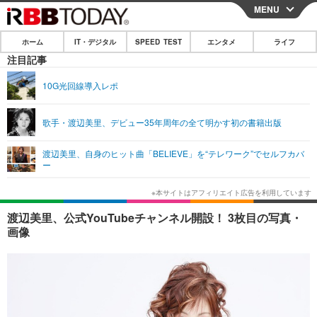
MENU
CLOSE
ホーム
IT・デジタル
SPEED TEST
エンタメ
ライフ
ホーム
注目記事
IT・デジタル
10G光回線導入レポ
IT・デジタルTOP
スマートフォン
SPEED TEST
歌手・渡辺美里、デビュー35年周年の全て明かす初の書籍出版
ネタ
ガジェット・ツール
エンタメ
渡辺美里、自身のヒット曲「BELIEVE」を“テレワーク”でセルフカバ
ショッピング
その他
ー
エンタメTOP
映画・ドラマ
ライフ
韓流・K-POP
韓国・芸能
ライフTOP
グルメ
リリース一覧
渡辺美里、公式YouTubeチャンネル開設！ 3枚目の写真・
音楽
スポーツ
ペット
ショッピング
画像
プッシュ通知の停止方法
グラビア
ブログ
その他
ショッピング
その他