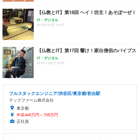
【仏教とIT】第18回 ヘイ！坊主！あそぼーぜ！
IT・デジタル
2019.8.5(月) 14:47
【仏教とIT】第17回 響け！家出僧侶のバイブス
IT・デジタル
2019.7.29(月) 6:50
フルスタックエンジニア/渋谷区/東京都/初台駅
テックファーム株式会社
東京都
年収445万円～705万円
正社員