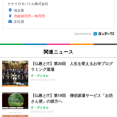
ナナイロモバイル株式会社
埼玉県
月給30万円～50万円
正社員
Sponsored by
関連ニュース
【仏教とIT】第20回 人生を変えるお寺プログ
ラミング道場
IT・デジタル
2019.9.30(月) 13:34
【仏教とIT】第19回 僧侶派遣サービス「お坊
さん便」の彼方へ
IT・デジタル
2019.9.2(月) 18:51