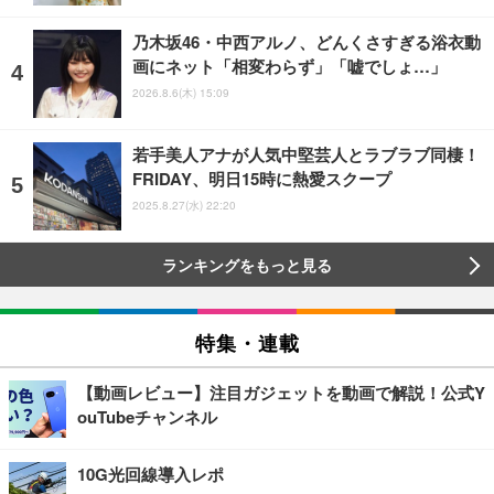
乃木坂46・中西アルノ、どんくさすぎる浴衣動
画にネット「相変わらず」「嘘でしょ…」
2026.8.6(木) 15:09
若手美人アナが人気中堅芸人とラブラブ同棲！
FRIDAY、明日15時に熱愛スクープ
2025.8.27(水) 22:20
ランキングをもっと見る
特集・連載
【動画レビュー】注目ガジェットを動画で解説！公式Y
ouTubeチャンネル
10G光回線導入レポ