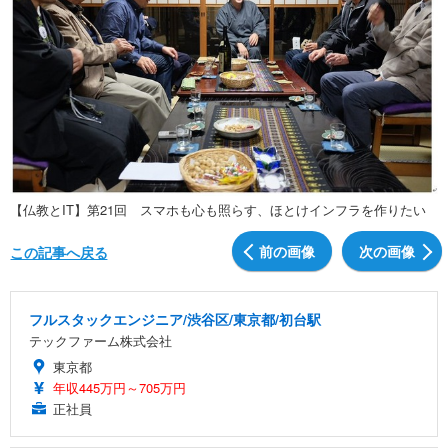
【仏教とIT】第21回 スマホも心も照らす、ほとけインフラを作りたい
前の画像
次の画像
この記事へ戻る
フルスタックエンジニア/渋谷区/東京都/初台駅
テックファーム株式会社
東京都
年収445万円～705万円
正社員