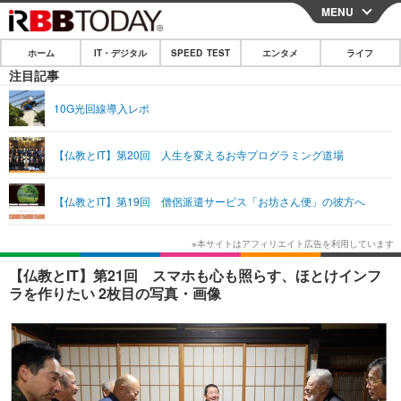
MENU
CLOSE
ホーム
IT・デジタル
SPEED TEST
エンタメ
ライフ
ホーム
注目記事
IT・デジタル
10G光回線導入レポ
IT・デジタルTOP
スマートフォン
SPEED TEST
【仏教とIT】第20回 人生を変えるお寺プログラミング道場
ネタ
ガジェット・ツール
エンタメ
【仏教とIT】第19回 僧侶派遣サービス「お坊さん便」の彼方へ
ショッピング
その他
エンタメTOP
映画・ドラマ
ライフ
韓流・K-POP
韓国・芸能
ライフTOP
グルメ
リリース一覧
【仏教とIT】第21回 スマホも心も照らす、ほとけインフ
音楽
スポーツ
ペット
ショッピング
ラを作りたい 2枚目の写真・画像
プッシュ通知の停止方法
グラビア
ブログ
その他
ショッピング
その他