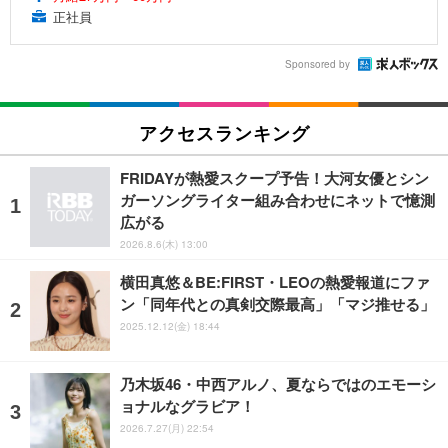
正社員
Sponsored by
アクセスランキング
FRIDAYが熱愛スクープ予告！大河女優とシン
ガーソングライター組み合わせにネットで憶測
広がる
2026.8.6(木) 13:00
横田真悠＆BE:FIRST・LEOの熱愛報道にファ
ン「同年代との真剣交際最高」「マジ推せる」
2025.12.12(金) 18:44
乃木坂46・中西アルノ、夏ならではのエモーシ
ョナルなグラビア！
2026.7.27(月) 22:54