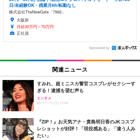
日/未経験OK・残業月6h/転勤なし
株式会社TheNewGate「7992」
大阪府
月給30万円～70万円
正社員
Sponsored by
関連ニュース
すみれ、超ミニスカ警官コスプレがセクシーす
ぎる！逮捕を望む声も
エンタメ
2017.11.11(土) 15:35
『ZIP！』お天気アナ・貴島明日香のJKコスプ
レショットが好評！「現役感ある」「違う人み
たい」