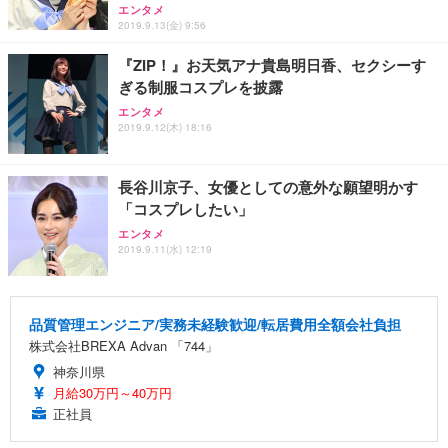
エンタメ
2019.9.13(金) 9:56
『ZIP！』お天気アナ貴島明日香、セクシーす
ぎる制服コスプレを披露
エンタメ
2019.9.12(木) 18:16
長谷川京子、女優としての意外な願望明かす
「コスプレしたい」
エンタメ
2019.9.11(水) 12:19
品質管理エンジニア/実務未経験歓迎/転居費用全額会社負担
株式会社BREXA Advan 「744」
神奈川県
月給30万円～40万円
正社員