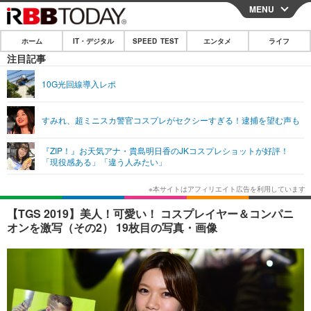
MENU
CLOSE
ホーム
IT・デジタル
SPEED TEST
エンタメ
ライフ
ホーム
注目記事
IT・デジタル
10G光回線導入レポ
IT・デジタルTOP
スマートフォン
SPEED TEST
すみれ、超ミニスカ警官コスプレがセクシーすぎる！逮捕を望む声も
ネタ
ガジェット・ツール
エンタメ
『ZIP！』お天気アナ・貴島明日香のJKコスプレショットが好評！
ショッピング
その他
「現役感ある」「違う人みたい」
エンタメTOP
映画・ドラマ
ライフ
韓流・K-POP
韓国・芸能
ライフTOP
グルメ
リリース一覧
【TGS 2019】美人！可愛い！ コスプレイヤー＆コンパニ
音楽
スポーツ
ペット
ショッピング
オンを激写（その2） 19枚目の写真・画像
プッシュ通知の停止方法
グラビア
ブログ
その他
ショッピング
その他