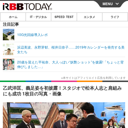
MENU
CLOSE
ホーム
IT・デジタル
SPEED TEST
エンタメ
ライフ
ホーム
注目記事
IT・デジタル
10G光回線導入レポ
IT・デジタルTOP
スマートフォン
SPEED TEST
浜辺美波、永野芽郁、桜井日奈子……2019年カレンダーを発売する美
女たち
ネタ
ガジェット・ツール
エンタメ
20歳を迎えた平祐奈、大人っぽい“妖艶ショット”を披露!「ちょっと背
ショッピング
その他
伸びしました…」
エンタメTOP
映画・ドラマ
ライフ
韓流・K-POP
韓国・芸能
ライフTOP
グルメ
リリース一覧
乙武洋匡、義足姿を初披露！スタジオで松本人志と肩組み
音楽
スポーツ
ペット
ショッピング
にも成功 1枚目の写真・画像
プッシュ通知の停止方法
グラビア
ブログ
その他
ショッピング
その他