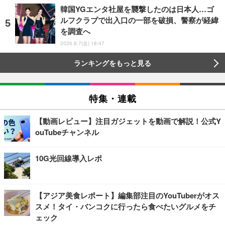
韓国YGエンタ社屋を襲撃したのは日本人…ゴ
ルフクラブで出入口の一部を破損、警察が経緯
を調査へ
2026.8.7(金) 18:47
ランキングをもっと見る
特集・連載
【動画レビュー】注目ガジェットを動画で解説！公式Y
ouTubeチャンネル
10G光回線導入レポ
【アジア美食レポート】編集部注目のYouTuberがオス
スメ！タイ・バンコクに行ったら食べたいグルメをチ
ェック