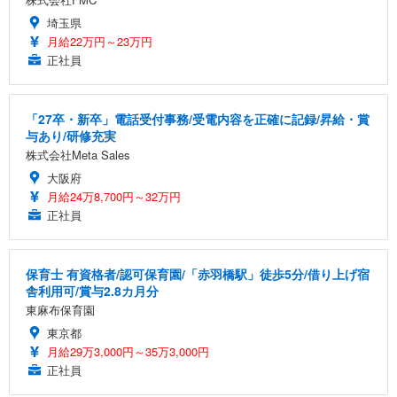
埼玉県
月給22万円～23万円
正社員
「27卒・新卒」電話受付事務/受電内容を正確に記録/昇給・賞
与あり/研修充実
株式会社Meta Sales
大阪府
月給24万8,700円～32万円
正社員
保育士 有資格者/認可保育園/「赤羽橋駅」徒歩5分/借り上げ宿
舎利用可/賞与2.8カ月分
東麻布保育園
東京都
月給29万3,000円～35万3,000円
正社員