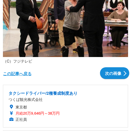
（C）フジテレビ
次の画像
この記事へ戻る
タクシードライバー/2種養成制度あり
つくば観光株式会社
東京都
月給20万9,646円～38万円
正社員