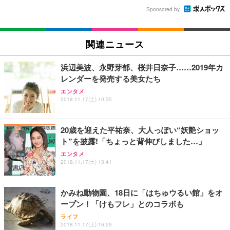
Sponsored by
関連ニュース
浜辺美波、永野芽郁、桜井日奈子……2019年カ
レンダーを発売する美女たち
エンタメ
2018.11.17(土) 10:35
20歳を迎えた平祐奈、大人っぽい“妖艶ショッ
ト”を披露!「ちょっと背伸びしました…」
エンタメ
2018.11.17(土) 13:41
かみね動物園、18日に「はちゅウるい館」をオ
ープン！「けもフレ」とのコラボも
ライフ
2018.11.17(土) 16:29