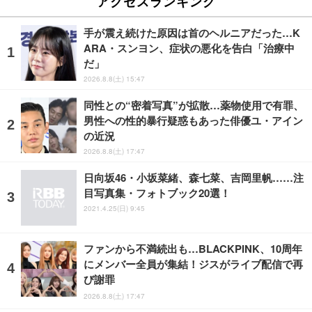
アクセスランキング
手が震え続けた原因は首のヘルニアだった…K
ARA・スンヨン、症状の悪化を告白「治療中
だ」
2026.8.8(土) 15:47
同性との“密着写真”が拡散…薬物使用で有罪、
男性への性的暴行疑惑もあった俳優ユ・アイン
の近況
2026.8.8(土) 17:47
日向坂46・小坂菜緒、森七菜、吉岡里帆……注
目写真集・フォトブック20選！
2021.4.25(日) 9:45
ファンから不満続出も…BLACKPINK、10周年
にメンバー全員が集結！ジスがライブ配信で再
び謝罪
2026.8.8(土) 17:47