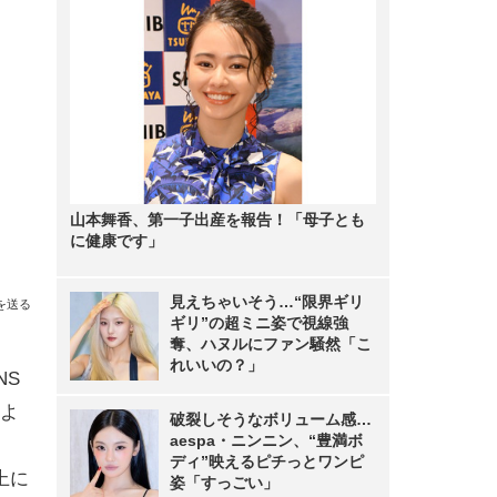
山本舞香、第一子出産を報告！「母子とも
に健康です」
見えちゃいそう…“限界ギリ
を送る
ギリ”の超ミニ姿で視線強
奪、ハヌルにファン騒然「こ
れいいの？」
NS
よ
破裂しそうなボリューム感…
aespa・ニンニン、“豊満ボ
ディ”映えるピチっとワンピ
上に
姿「すっごい」