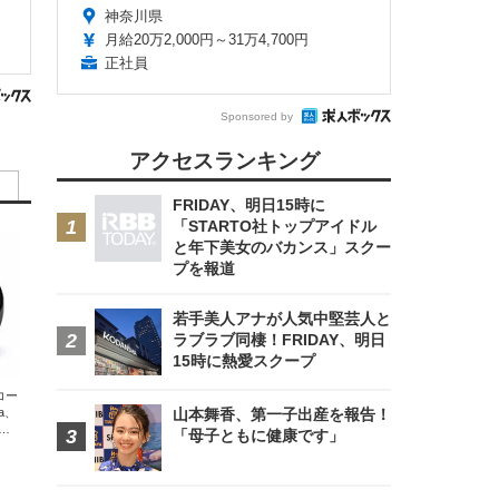
神奈川県
月給20万2,000円～31万4,700円
正社員
Sponsored by
アクセスランキング
FRIDAY、明日15時に
「STARTO社トップアイドル
と年下美女のバカンス」スクー
プを報道
若手美人アナが人気中堅芸人と
ラブラブ同棲！FRIDAY、明日
15時に熱愛スクープ
エコー
xa、
山本舞香、第一子出産を報告！
な
「母子ともに健康です」