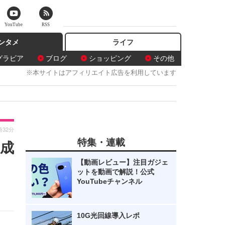
YouTube
RSS
ンタメ
ライフ
グラビア
ブログ
ショッピング
その他
※本サイトはアフィリエイト広告を利用しています
時32分
特集・連載
成
【動画レビュー】注目ガジェ
ットを動画で解説！公式
YouTubeチャンネル
10G光回線導入レポ