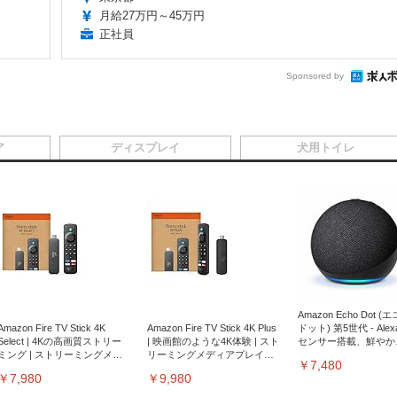
月給27万円～45万円
正社員
Sponsored by
ア
ディスプレイ
犬用トイレ
Amazon Echo Dot (
Amazon Fire TV Stick 4K
Amazon Fire TV Stick 4K Plus
ドット) 第5世代 - Ale
Select | 4Kの高画質ストリー
| 映画館のような4K体験 | スト
センサー搭載、鮮やか
ミング | ストリーミングメデ
リーミングメディアプレイヤ
サウンド｜チャコール
￥7,480
ィアプレイヤー
ー
￥7,980
￥9,980