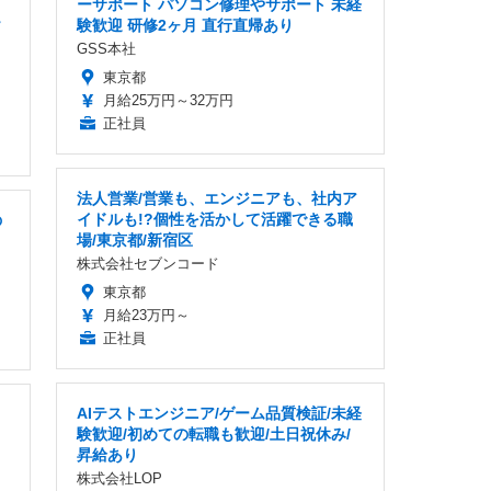
ーサポート パソコン修理やサポート 未経
験歓迎 研修2ヶ月 直行直帰あり
ソ
GSS本社
東京都
月給25万円～32万円
正社員
法人営業/営業も、エンジニアも、社内ア
イドルも!?個性を活かして活躍できる職
の
場/東京都/新宿区
株式会社セブンコード
東京都
月給23万円～
正社員
AIテストエンジニア/ゲーム品質検証/未経
験歓迎/初めての転職も歓迎/土日祝休み/
昇給あり
株式会社LOP