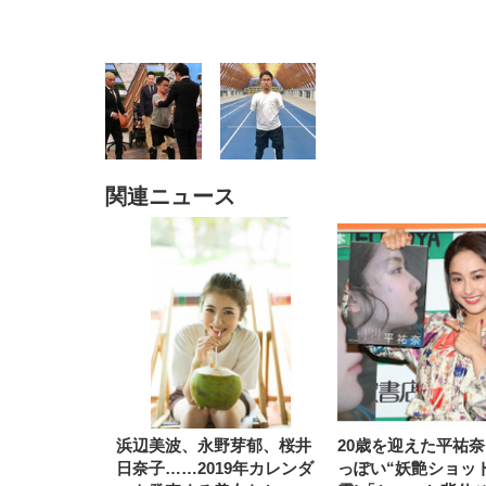
関連ニュース
EIZO ビジネス向けプレミア
EIZO ビジネス向けプレミア
【純
[EdoErgo] オフィスチェア 椅
Amazonベーシック ペットシ
SIHOO B100 オフィスチェア
Amazonベーシック ペットシ
ムモニター | FlexScan
ムモニター | FlexScan
ニタ
子 テレワーク 疲れない 跳ね
ーツ 薄型 レギュラー 1回使い
／デスクチェア メッシュチェ
ーツ 厚型 ワイド 42枚x2袋(84
EV3240X-WT | 31.5型4K
EV2740X-WT | 27.0型4K
ク付
上げ式アームレスト コンパク
捨て 無香料 ホワイト 300枚
ア 人間工学 疲れない ブラッ
枚) ホワイト(吸収面:ライトブ
UHD・USB Type-C・ホワイ
UHD・USB Type-C・ホワイ
ト 約105度ロッキング pc 事務
￥105,595
￥109,572
ク
ルー)
￥4
ト
ト
￥5,699
￥3,373
￥27,999
￥3,234
椅子 360度回転 座面昇降 強化
ナイロン樹脂ベース 通気性メ
ッシュ 在宅ワーク H-
WY01(黒網+黒枠+黒足)
浜辺美波、永野芽郁、桜井
20歳を迎えた平祐
日奈子……2019年カレンダ
っぽい“妖艶ショッ