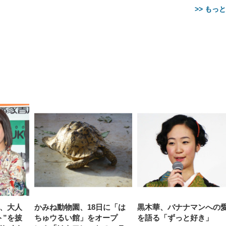
>> もっ
【整備済み品】Dell
【MiniLED/24.5inch/280Hz/
正品】27"ゲーミングモ
ANDWINT オフィスチ
アイリスオーヤマ ペ
Sezlife オフィスチェア デスク
ネオ・ルーライフ ネオ・オム
E2724HS 27インチ 液晶モ
Sezlife オフィスチェア デスク
Smart Basic(スマートベーシ
GRAPHT THE SHOOTER
ー DualSense 充電フッ
ア デスクチェア 肘なし
シーツ 超厚型 お徳用 
チェア 疲れない テレワーク
ツ L 中型犬用 26枚入り 単品
ニター フル
チェア 疲れない テレワーク
ック) 【Amazon.co.jp限定】
Gaming Monitor 24” Essential
き（CFI-ZDM1J）
ッシュ 通気性 ランバ
ュラー 200枚入
チェア 強化バックレスト 30
HD（1920×1080）VA 非光
チェア 強化バックレスト 30度
Smart Basic アイリスオーヤマ
ーミングモニター QD 24.5イ
ポート付き 腰サポート
【Amazon.co.jp限定】
￥1,800
￥15,800
￥34,980
9,979
度ロッキング機能 人間工学 椅
沢 HDMI/DisplayPort/VGA
ロッキング機能 人間工学 椅子
ペットシーツ 超厚型 お徳用
￥4,139
￥3,731
1ms FHD 量子ドット 残像低減
ス圧無段階昇降 360度
￥7,680
￥7,680
￥3,670
子 腰サポート 90度跳ね上げ
スピーカー内蔵 高さ調整 ス
腰サポート 90度跳ね上げ式ア
ワイド 100枚入 (x 1) (ケース
年保証 | 輝点保証 | 日本メーカ
転 キャスター付き コ
式アームレスト 3Dヘッドレス
イベル VESA対応
ームレスト 3Dヘッドレスト
販売)
クト 幅52×奥行58.5×
ト ハンガー付き 高反発クッシ
ComfortView ビジネス向け
ハンガー付き 高反発クッショ
84～96cm テレワーク
ョン PCチェア 通気性メッシ
ン PCチェア 通気性メッシュ
宅勤務 ブラック
ュ ゲーミング/勉強/事務用 お
ゲーミング/勉強/事務用 おし
しゃれ パソコンチェア (ブラ
ゃれ パソコンチェア (ホワイ
ック)
ト)
奈、大人
かみね動物園、18日に「は
黒木華、バナナマンへの
ト”を披
ちゅウるい館」をオープ
を語る「ずっと好き」