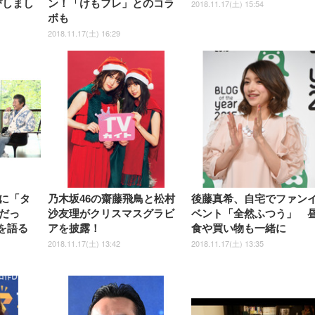
びしまし
ン！「けもフレ」とのコラ
2018.11.17(土) 15:54
ボも
2018.11.17(土) 16:29
に「タ
乃木坂46の齋藤飛鳥と松村
後藤真希、自宅でファン
だっ
沙友理がクリスマスグラビ
ベント「全然ふつう」 
出を語る
アを披露！
食や買い物も一緒に
2018.11.17(土) 13:42
2018.11.17(土) 13:35