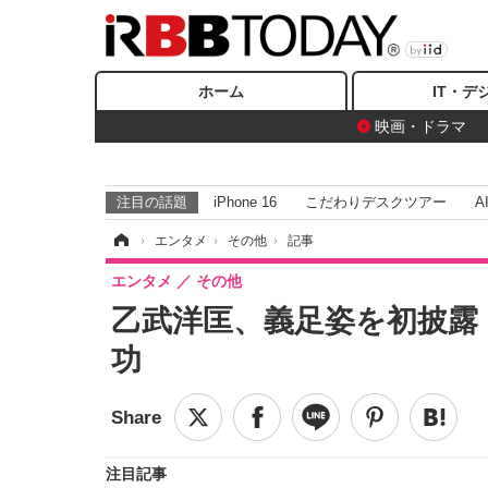
ホーム
IT・デ
映画・ドラマ
注目の話題
iPhone 16
こだわりデスクツアー
A
ホーム
›
エンタメ
›
その他
›
記事
エンタメ
その他
乙武洋匡、義足姿を初披露
功
注目記事