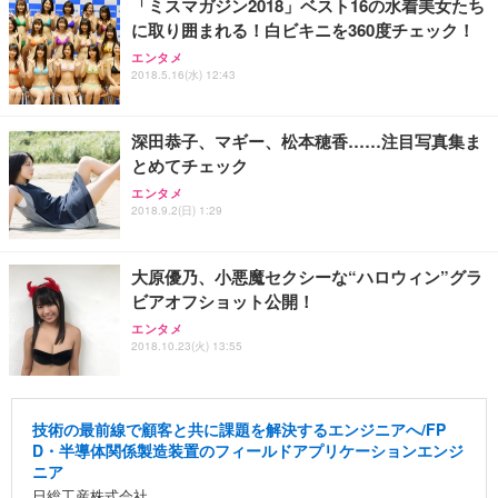
「ミスマガジン2018」ベスト16の水着美女たち
に取り囲まれる！白ビキニを360度チェック！
エンタメ
2018.5.16(水) 12:43
深田恭子、マギー、松本穂香……注目写真集ま
とめてチェック
エンタメ
2018.9.2(日) 1:29
大原優乃、小悪魔セクシーな“ハロウィン”グラ
ビアオフショット公開！
エンタメ
2018.10.23(火) 13:55
技術の最前線で顧客と共に課題を解決するエンジニアへ/FP
D・半導体関係製造装置のフィールドアプリケーションエンジ
ニア
日総工産株式会社