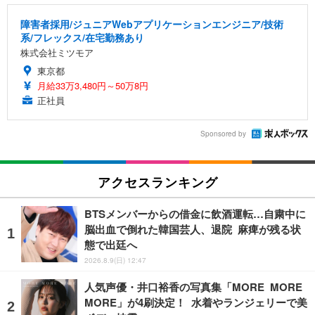
障害者採用/ジュニアWebアプリケーションエンジニア/技術
系/フレックス/在宅勤務あり
株式会社ミツモア
東京都
月給33万3,480円～50万8円
正社員
Sponsored by
アクセスランキング
BTSメンバーからの借金に飲酒運転…自粛中に
脳出血で倒れた韓国芸人、退院 麻痺が残る状
態で出廷へ
2026.8.9(日) 12:47
人気声優・井口裕香の写真集「MORE MORE
MORE」が4刷決定！ 水着やランジェリーで美