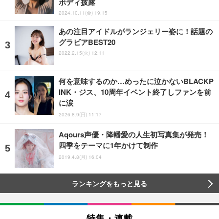
ボディ披露
2024.10.11(金) 19:15
あの注目アイドルがランジェリー姿に！話題の
グラビアBEST20
2022.2.15(火) 12:11
何を意味するのか…めったに泣かないBLACKP
INK・ジス、10周年イベント終了しファンを前
に涙
2026.8.9(日) 11:17
Aqours声優・降幡愛の人生初写真集が発売！
四季をテーマに1年かけて制作
2019.4.8(月) 16:04
ランキングをもっと見る
特集・連載