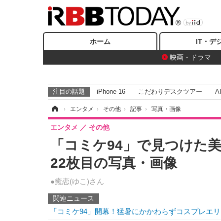
ホーム
IT・デ
映画・ドラマ
注目の話題
iPhone 16
こだわりデスクツアー
A
ホーム
›
エンタメ
›
その他
›
記事
›
写真・画像
エンタメ
その他
「コミケ94」で見つけた
22枚目の写真・画像
●癒恋(ゆこ)さん
関連ニュース
「コミケ94」開幕！猛暑にかかわらずコスプレエ