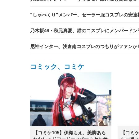
“しゃべくり”メンバー、セーラー服コスプレの安達
乃木坂46・秋元真夏、猫のコスプレにメンバードン
尼神インター、浅倉南コスプレのつもりがファンか
コミック、コミケ
【コミケ105】伊織もえ、美脚あら
【コミケ