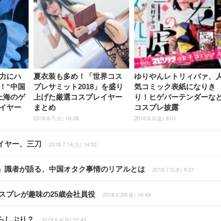
力にハ
夏衣装も多め！「世界コス
ゆりやんレトリィバァ、
！“中国
プレサミット2018」を盛り
気コミック表紙になりき
上海のゲ
上げた厳選コスプレイヤー
り！ヒゲバーテンダーな
イヤー
まとめ
コスプレ披露
2018.8.7(火) 18:38
2018.8.3(金) 9:01
イヤー、三刀
2018.7.14(土) 14:52
」識者が語る、中国オタク事情のリアルとは
2018.7.5(木) 9:21
スプレが趣味の25歳会社員役
2018.6.29(金) 14:49
らしぶり？
2018.6.4(月) 22:43