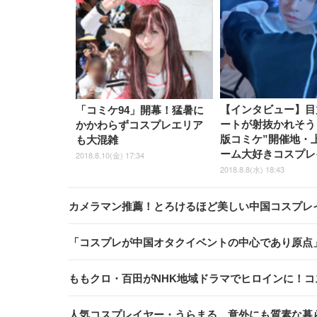
【インタビュー】目
「コミケ94」開幕！猛暑に
ートが射抜かれそう
かかわらずコスプレエリア
版コミケ”開催地・
も大混雑
ーム大好きコスプレ
2018.8.10(金) 17:34
2018.8.8(水) 18:43
カメラマン推薦！とろけるほど美しい中国コスプレ
「コスプレが中国オタクイベントの中心であり原点
ももクロ・百田がNHK地域ドラマでヒロインに！コ
人気コスプレイヤー・うらまる、意外にも質素な暮