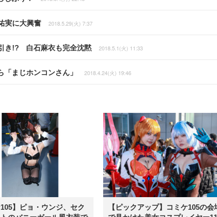
祐実に大興奮
2018.5.29(火) 7:37
引き!? 白石麻衣も完全沈黙
2018.5.1(火) 11:33
ら「まじホンコンさん」
2018.4.24(火) 19:46
105】ピョ・ウンジ、セク
【ピックアップ】コミケ105の会