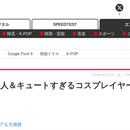
X
ジタル
SPEEDTEST
エ
韓流・K-POP
韓国・芸能
音楽
スポーツ
I
Google Pixel 9
韓国ドラマ
K-POP
2018年8月10日（金） 21
美人＆キュートすぎるコスプレイヤ
リアも大混雑