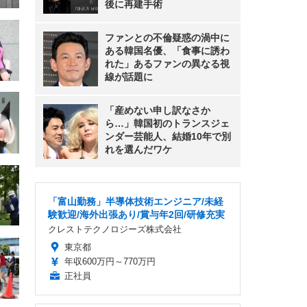
後に再建手術
ファンとの不倫疑惑の渦中に
ある韓国名優、「食事に誘わ
れた」あるファンの異なる視
線が話題に
「産めない申し訳なさか
ら…」韓国初のトランスジェ
ンダー芸能人、結婚10年で別
れを選んだワケ
「富山勤務」半導体技術エンジニア/未経
験歓迎/海外出張あり/賞与年2回/研修充実
クレストテクノロジーズ株式会社
東京都
年収600万円～770万円
正社員