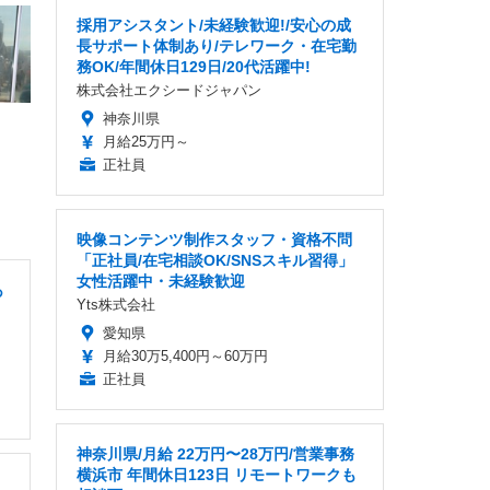
採用アシスタント/未経験歓迎!/安心の成
長サポート体制あり/テレワーク・在宅勤
務OK/年間休日129日/20代活躍中!
株式会社エクシードジャパン
神奈川県
月給25万円～
正社員
映像コンテンツ制作スタッフ・資格不問
「正社員/在宅相談OK/SNSスキル習得」
女性活躍中・未経験歓迎
あ
Yts株式会社
愛知県
月給30万5,400円～60万円
正社員
神奈川県/月給 22万円〜28万円/営業事務
横浜市 年間休日123日 リモートワークも