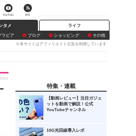
YouTube
RSS
ンタメ
ライフ
グラビア
ブログ
ショッピング
その他
※本サイトはアフィリエイト広告を利用しています
時05分
特集・連載
ー
【動画レビュー】注目ガジェ
ットを動画で解説！公式
YouTubeチャンネル
10G光回線導入レポ