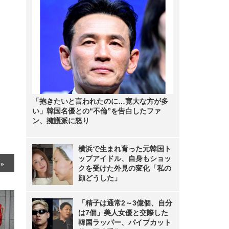
「抱きたいと言われたのに…寛大な方が多
い」韓国名優との“不倫”を告白したファ
ン、擁護派に怒り
横浜で生まれ育った元韓国ト
ップアイドル、自身もショッ
クを受けた外見の変化「私の
顔どうした」
「精子は通常2～3億個、自分
は7個」美人女優と交際した
韓国ラッパー、パイプカット