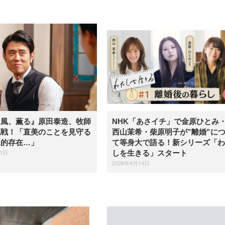
『風、薫る』原田泰造、牧師
NHK「あさイチ」で金原ひとみ
挑戦！「直美のことを見守る
西山茉希・柴原明子が”離婚”に
ん的存在…」
て等身大で語る！新シリーズ「わ
21日
しを生きる」スタート
2026年4月14日