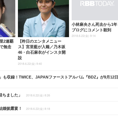
小林麻央さん死去から1
ブログにコメント殺到
2018.6.22(金) 9:14
里2連覇
【昨日のエンタメニュー
で無念
ス】宮里藍が入籍／乃木坂
46・白石麻衣がインスタ開
設
2018.6.22(金) 9:40
K」も収録！TWICE、JAPANファーストアルバム『BDZ』が9月12
経ちました」
2018.6.22(金) 8:26
結婚披露宴！
2018.6.22(金) 8:18