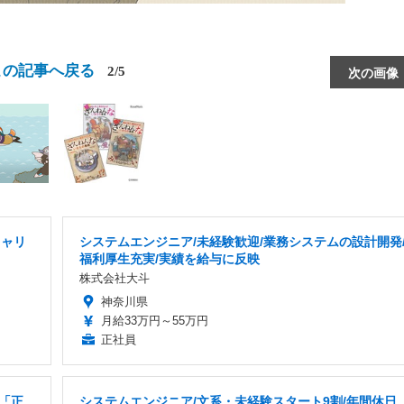
）
この記事へ戻る
2/5
次の画像
キャリ
システムエンジニア/未経験歓迎/業務システムの設計開発
福利厚生充実/実績を給与に反映
株式会社大斗
神奈川県
月給33万円～55万円
正社員
「正
システムエンジニア/文系・未経験スタート9割/年間休日