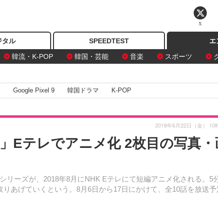
X
ジタル
SPEEDTEST
エ
韓流・K-POP
韓国・芸能
音楽
スポーツ
I
Google Pixel 9
韓国ドラマ
K-POP
2018年6月22日（金） 10
」Eテレでアニメ化 2枚目の写真・
ーズが、2018年8月にNHK Eテレにて短編アニメ化される。5
りあげていくという。8月6日から17日にかけて、全10話を放送予