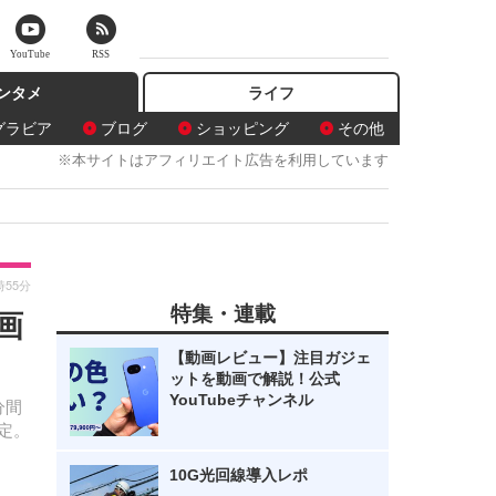
YouTube
RSS
ンタメ
ライフ
グラビア
ブログ
ショッピング
その他
※本サイトはアフィリエイト広告を利用しています
時55分
特集・連載
画
【動画レビュー】注目ガジェ
ットを動画で解説！公式
YouTubeチャンネル
分間
定。
10G光回線導入レポ