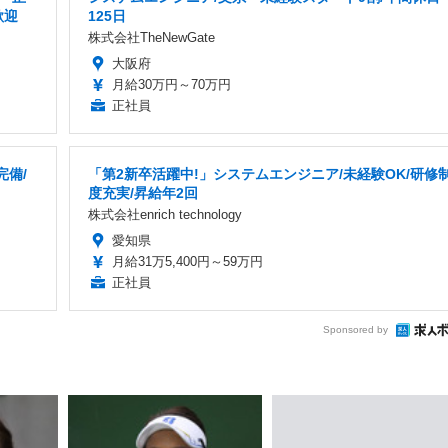
歓迎
125日
株式会社TheNewGate
大阪府
月給30万円～70万円
正社員
完備/
「第2新卒活躍中!」システムエンジニア/未経験OK/研修
度充実/昇給年2回
株式会社enrich technology
愛知県
月給31万5,400円～59万円
正社員
Sponsored by