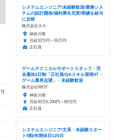
システムエンジニア/未経験歓迎/業務シス
テムの設計開発/福利厚生充実/実績を給与
に反映
株式会社大斗
年
神奈川県
月給33万円～55万円
正社員
ゲームテクニカルサポートスタッフ・完
全週休2日制「正社員/QAスキル習得/IT・
ゲーム業界志望」・未経験歓迎
株式会社RIOT
日リ
神奈川県
月給30万5,200円～60万円
正社員
システムエンジニア/文系・未経験スター
ト9割/年間休日125日