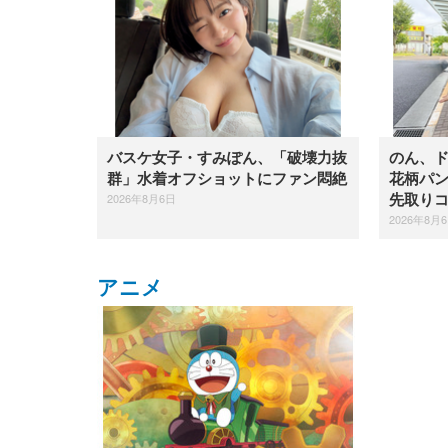
バスケ女子・すみぽん、「破壊力抜
のん、
群」水着オフショットにファン悶絶
花柄パ
2026年8月6日
先取り
2026年8月
アニメ