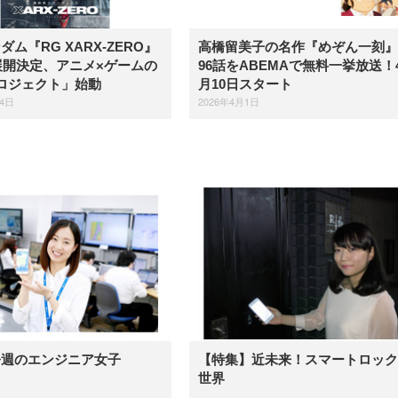
ム『RG XARX-ZERO』
高橋留美子の名作『めぞん一刻』
年展開決定、アニメ×ゲームの
96話をABEMAで無料一挙放送！
ロジェクト」始動
月10日スタート
24日
2026年4月1日
今週のエンジニア女子
【特集】近未来！スマートロック
世界