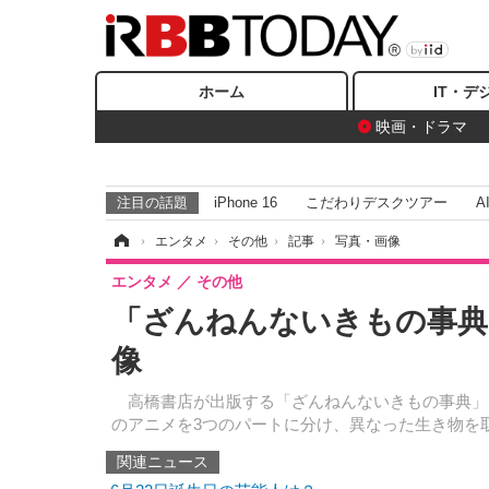
ホーム
IT・デ
映画・ドラマ
注目の話題
iPhone 16
こだわりデスクツアー
A
ホーム
›
エンタメ
›
その他
›
記事
›
写真・画像
エンタメ
その他
「ざんねんないきもの事典
像
高橋書店が出版する「ざんねんないきもの事典」シリ
のアニメを3つのパートに分け、異なった生き物を取
関連ニュース