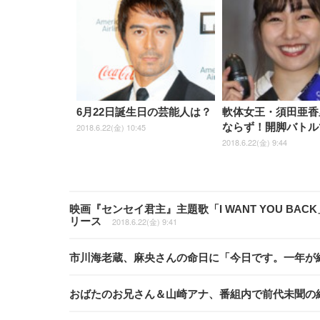
6月22日誕生日の芸能人は？
軟体女王・須田亜香
ならず！開脚バトル
2018.6.22(金) 10:45
2018.6.22(金) 9:44
映画『センセイ君主』主題歌「I WANT YOU BAC
リース
2018.6.22(金) 9:41
市川海老蔵、麻央さんの命日に「今日です。一年が
おばたのお兄さん＆山崎アナ、番組内で前代未聞の