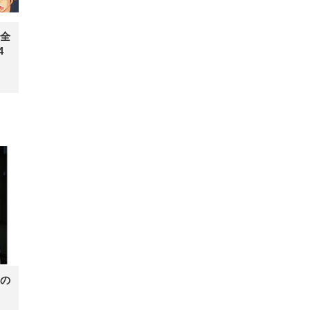
全
4
の