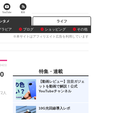
YouTube
RSS
ンタメ
ライフ
グラビア
ブログ
ショッピング
その他
※本サイトはアフィリエイト広告を利用しています
時42分
特集・連載
0
【動画レビュー】注目ガジェ
ットを動画で解説！公式
YouTubeチャンネル
2人
10G光回線導入レポ