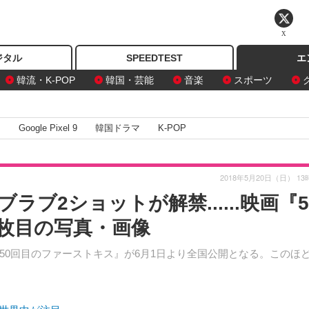
X
ジタル
SPEEDTEST
エ
韓流・K-POP
韓国・芸能
音楽
スポーツ
I
Google Pixel 9
韓国ドラマ
K-POP
2018年5月20日（日） 13
ブ2ショットが解禁......映画『5
6枚目の写真・画像
0回目のファーストキス』が6月1日より全国公開となる。このほど