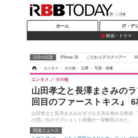
ホーム
IT・デ
映画・ドラマ
注目の話題
iPhone 16
こだわりデスクツアー
A
ホーム
›
エンタメ
›
その他
›
記事
›
写真・画像
エンタメ
その他
山田孝之と長澤まさみのラブラ
回目のファーストキス』 
山田孝之と長澤まさみがダブル主演を務める映画『5
の思い出のラブショット画像が一挙解禁された。
関連ニュース