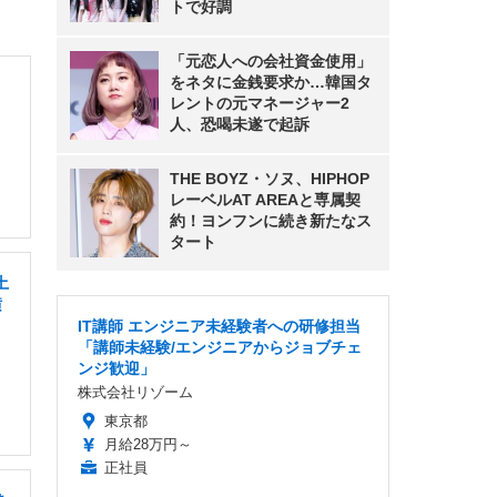
トで好調
「元恋人への会社資金使用」
をネタに金銭要求か…韓国タ
レントの元マネージャー2
人、恐喝未遂で起訴
THE BOYZ・ソヌ、HIPHOP
レーベルAT AREAと専属契
約！ヨンフンに続き新たなス
タート
土
横
IT講師 エンジニア未経験者への研修担当
「講師未経験/エンジニアからジョブチェ
ンジ歓迎」
株式会社リゾーム
東京都
月給28万円～
正社員