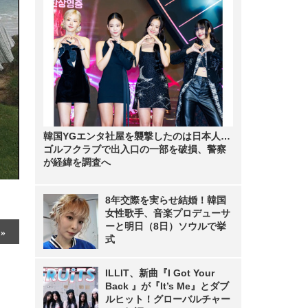
韓国YGエンタ社屋を襲撃したのは日本人…
ゴルフクラブで出入口の一部を破損、警察
が経緯を調査へ
8年交際を実らせ結婚！韓国
女性歌手、音楽プロデューサ
ーと明日（8日）ソウルで挙
式
ILLIT、新曲『I Got Your
Back 』が『It’s Me』とダブ
ルヒット！グローバルチャー