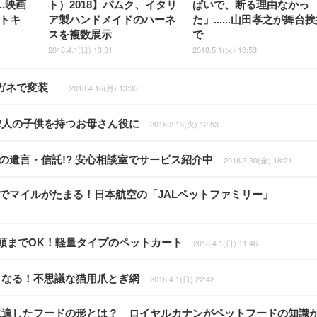
..映画
ト）2018】パムク、イタリ
ぱいで、断る理由なかっ
ストキ
ア製ハンドメイドのハーネ
た」......山田孝之が舞台
スを複数展示
で
2018.4.1(日) 13:31
2018.5.1(火) 10:53
メガネで変装
2018.4.16(月) 13:33
2人の子供を持つお母さん役に
2018.2.13(火) 12:53
のための遺言・信託!? 安心相談室でサービス紹介中
2018.3.30(金) 18:21
の搭乗でマイルがたまる！日本航空の「JALペットファミリー」
なら2頭までOK！軽量タイプのペットカート
2018.4.1(日) 11:46
が丸くなる！不思議な猫用爪とぎ網
2018.4.1(日) 22:42
ルシャ猫に適したフードの形とは？ ロイヤルカナンがペットフードの知識