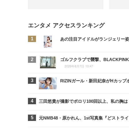
エンタメ アクセスランキング
あの注目アイドルがランジェリー姿に
ゴルフクラブで襲撃、BLACKPI
2026年8月7日 10:47
RIZINガール・新田妃奈がHカッ
三田悠貴が撮影でポロリ100回以上、私の胸
元NMB48・原かれん、1st写真集『どスト