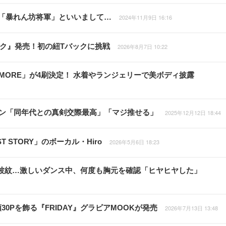
は「暴れん坊将軍」といいまして…
2024年11月9日 16:16
ライク』発売！初の紐Tバックに挑戦
2026年8月7日 10:22
 MORE」が4刷決定！ 水着やランジェリーで美ボディ披露
ファン「同年代との真剣交際最高」「マジ推せる」
2025年12月12日 18:44
 STORY」のボーカル・Hiro
2026年5月6日 18:23
衣装が波紋…激しいダンス中、何度も胸元を確認「ヒヤヒヤした」
0Pを飾る『FRIDAY』グラビアMOOKが発売
2026年7月13日 13:48