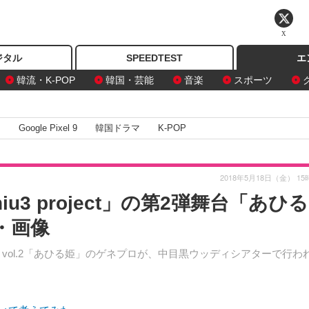
X
ジタル
SPEEDTEST
エ
韓流・K-POP
韓国・芸能
音楽
スポーツ
I
Google Pixel 9
韓国ドラマ
K-POP
2018年5月18日（金） 15
3 project」の第2弾舞台「あひる
・画像
ect STAGE vol.2「あひる姫」のゲネプロが、中目黒ウッディシアターで行わ