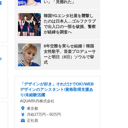
い」「見惚れた」
羅
韓国YGエンタ社屋を襲撃し
たのは日本人…ゴルフクラブ
で出入口の一部を破損、警察
が経緯を調査へ
8年交際を実らせ結婚！韓国
女性歌手、音楽プロデューサ
ーと明日（8日）ソウルで挙
ク
式
「デザインが好き」それだけでOK!/WEB
デザインのアシスタント/資格取得支援あ
り/未経験活躍
AQUARIUS株式会社
東京都
月給27万円～50万円
正社員