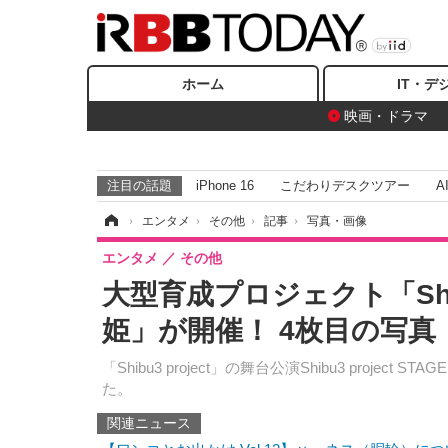
ホーム
IT・デ
映画・ドラマ
注目の話題
iPhone 16
こだわりデスクツアー
A
ホーム
›
エンタメ
›
その他
›
記事
›
写真・画像
エンタメ
その他
大型育成プロジェクト「Shiu
姫」が開催！ 4枚目の写真
「Shibu3 project」の舞台公演Shibu3 proj
た。
関連ニュース