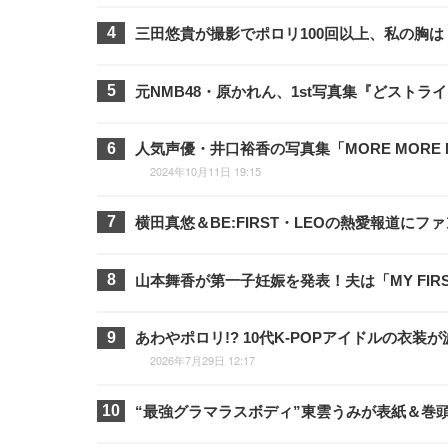
三田悠貴が撮影でポロリ100回以上、私の胸
元NMB48・原かれん、1st写真集『どスト
人気声優・井口裕香の写真集「MORE MORE
2024年10月11日 19:15
横田真悠＆BE:FIRST・LEOの熱愛報道に
山本舞香が第一子妊娠を発表！夫は「MY FIRST
あわやポロリ!? 10代K-POPアイドルの
2026年7月29日 12:17
“最強グラマラスボディ”東雲うみが表紙＆巻頭3