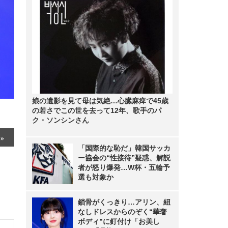
娘の遺影を見て母は気絶…心臓麻痺で45歳
の若さでこの世を去って12年、歌手のパ
ク・ソンシンさん
「国際的な恥だ」韓国サッカ
ー協会の“性接待”疑惑、解説
者が怒り爆発…W杯・五輪予
選も対象か
鎖骨がくっきり…アリン、紐
なしドレスからのぞく“華奢
ボディ”に釘付け「お美し