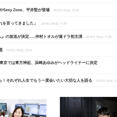
Sexy Zone、平井堅が登場
2018.5.18(金) 12:43
れを言ってきました」
2018.5.18(金) 11:50
の放送が決定......仲村トオルが連ドラ初主演
2018.5.18(金) 11:52
題
2018.5.18(金) 12:04
が発表！東京では東方神起、浜崎あゆみがヘッドライナーに決定
正敏ら！それぞれ人生でもう一度会いたい大切な人を語る
2018.5.18(金) 1