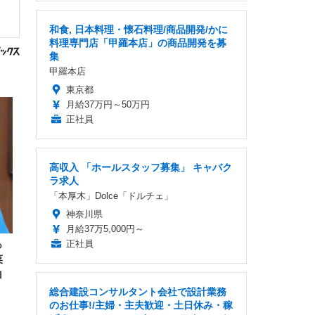
和食, 日本料理・懐石料理/商品開発/かに
料理専門店「甲羅本店」の商品開発を募
集
甲羅本店
東京都
月給37万円～50万円
正社員
高収入 「ホールスタッフ募集」 キャバク
ラ求人
「本厚木」Dolce「ドルチェ」
神奈川県
月給37万5,000円～
正社員
っ
菜
白
総合建設コンサルタント会社で設計業務
のお仕事!/主婦・主夫歓迎・土日休み・稼