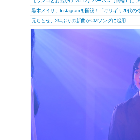
【ワンコとお出かけ Vol.12】ハーネス（胴輪）に
黒木メイサ、Instagramを開設！「ギリギリ20
元ちとせ、2年ぶりの新曲がCMソングに起用