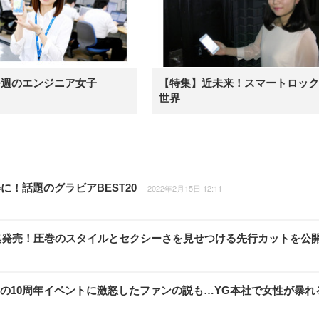
今週のエンジニア女子
【特集】近未来！スマートロック
世界
！話題のグラビアBEST20
2022年2月15日 12:11
集発売！圧巻のスタイルとセクシーさを見せつける先行カットを公
NKの10周年イベントに激怒したファンの説も…YG本社で女性が暴れ