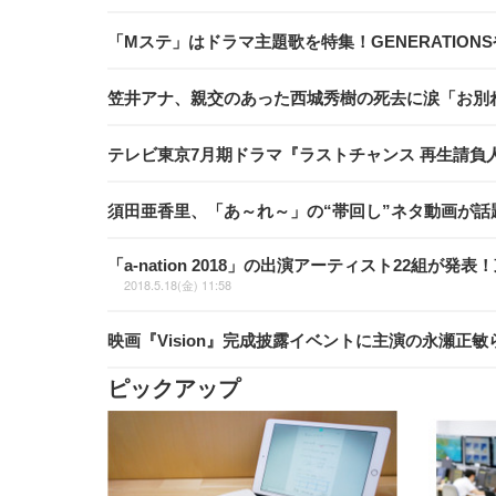
「Mステ」はドラマ主題歌を特集！GENERATIONSや
笠井アナ、親交のあった西城秀樹の死去に涙「お別
テレビ東京7月期ドラマ『ラストチャンス 再生請負人』
須田亜香里、「あ～れ～」の“帯回し”ネタ動画が話
「a-nation 2018」の出演アーティスト22組
2018.5.18(金) 11:58
映画『Vision』完成披露イベントに主演の永瀬
ピックアップ