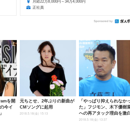
月給22万8,000円～34万4,000円
正社員
Sponsored by
ramを開
元ちとせ、2年ぶりの新曲が
「やっぱり抑えられなか
代の今イ
CMソングに起用
た」フジモン、木下優樹
」
への再アタック理由を激
2018.5.18(金) 15:13
2018.5.18(金) 13:37