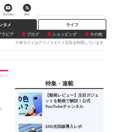
YouTube
RSS
ンタメ
ライフ
グラビア
ブログ
ショッピング
その他
※本サイトはアフィリエイト広告を利用しています
時41分
特集・連載
【動画レビュー】注目ガジェ
ットを動画で解説！公式
YouTubeチャンネル
れ
10G光回線導入レポ