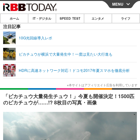
MENU
CLOSE
ホーム
IT・デジタル
SPEED TEST
エンタメ
ライフ
ホーム
注目記事
IT・デジタル
10G光回線導入レポ
IT・デジタルTOP
スマートフォン
SPEED TEST
ピカチュウが横浜で大量発生中！一度は見たい大行進も
ネタ
ガジェット・ツール
エンタメ
HDRに高速ネットワーク対応！ドコモ2017年夏スマホを徹底分析
ショッピング
その他
エンタメTOP
映画・ドラマ
ライフ
韓流・K-POP
韓国・芸能
ライフTOP
グルメ
リリース一覧
「ピカチュウ大量発生チュウ！」今夏も開催決定！1500匹
音楽
スポーツ
ペット
ショッピング
のピカチュウが……!? 8枚目の写真・画像
プッシュ通知の停止方法
グラビア
ブログ
その他
ショッピング
その他