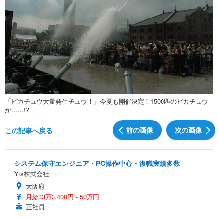
「ピカチュウ大量発生チュウ！」今夏も開催決定！1500匹のピカチュウ
が……!?
前の画像
次の画像
この記事へ戻る
システム保守エンジニア・PC操作中心・復職実績多数
Yts株式会社
大阪府
月給33万3,400円～50万円
正社員