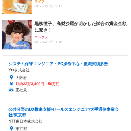
ライフ
2017.5.24(水) 18:47
黒柳徹子、高梨沙羅が明かした試合の賞金金額
に驚き！
エンタメ
2017.5.24(水) 18:46
システム保守エンジニア・PC操作中心・復職実績多数
Yts株式会社
大阪府
月給33万3,400円～50万円
正社員
公共分野のDX推進支援/セールスエンジニア/大手通信事業会
社/東京都
NTT東日本株式会社
東京都