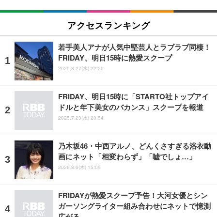
アクセスランキング
若手美人アナが人気中堅芸人とラブラブ同棲！
FRIDAY、明日15時に熱愛スクープ
2025.8.27(水) 22:20
FRIDAY、明日15時に「STARTO社トップアイ
ドルと年下美女のバカンス」スクープを報道
2025.7.23(水) 20:54
乃木坂46・中西アルノ、どんくさすぎる浴衣動
画にネット「相変わらず」「嘘でしょ…」
2026.8.6(木) 15:09
FRIDAYが熱愛スクープ予告！大河女優とシン
ガーソングライター組み合わせにネットで憶測
広がる