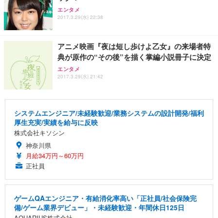
エンタメ
2017.3.29(水) 22:38
アニメ映画『夜は短し歩けよ乙女』の来場者特
典が原作の“その後”を描く掌編小説冊子に決定
エンタメ
2017.3.29(水) 21:42
システムエンジニア/未経験歓迎/業務システムの設計開発/福利
厚生充実/実績を給与に反映
株式会社キソシン
神奈川県
月給34万円～60万円
正社員
ゲームQAエンジニア・有給消化率高い「正社員/社会保険完
備/ゲーム業界デビュー」・未経験歓迎・年間休日125日
AQUARIUS株式会社