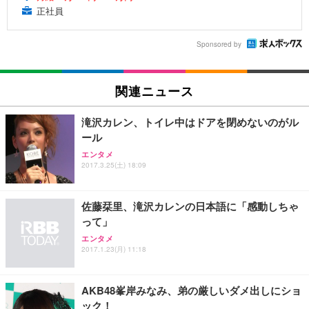
正社員
Sponsored by
関連ニュース
滝沢カレン、トイレ中はドアを閉めないのがル
ール
エンタメ
2017.3.25(土) 18:09
佐藤栞里、滝沢カレンの日本語に「感動しちゃ
って」
エンタメ
2017.1.23(月) 11:18
AKB48峯岸みなみ、弟の厳しいダメ出しにショ
ック！