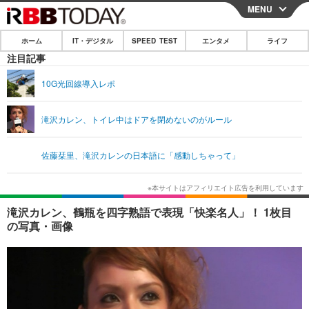
MENU
CLOSE
ホーム
IT・デジタル
SPEED TEST
エンタメ
ライフ
ホーム
注目記事
IT・デジタル
10G光回線導入レポ
IT・デジタルTOP
スマートフォン
SPEED TEST
滝沢カレン、トイレ中はドアを閉めないのがルール
ネタ
ガジェット・ツール
エンタメ
佐藤栞里、滝沢カレンの日本語に「感動しちゃって」
ショッピング
その他
エンタメTOP
映画・ドラマ
ライフ
韓流・K-POP
韓国・芸能
ライフTOP
グルメ
リリース一覧
滝沢カレン、鶴瓶を四字熟語で表現「快楽名人」！ 1枚目
音楽
スポーツ
ペット
ショッピング
の写真・画像
プッシュ通知の停止方法
グラビア
ブログ
その他
ショッピング
その他