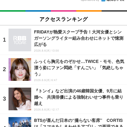
アクセスランキング
FRIDAYが熱愛スクープ予告！大河女優とシン
ガーソングライター組み合わせにネットで憶測
広がる
2026.8.6(木) 13:00
ふっくら胸元をのぞかせ…TWICE・モモ、色気
漂う姿にファン悶絶「すんごい」「気絶しちゃ
う」
2026.8.6(木) 6:47
『トンイ』など出演の46歳韓国女優、9月に結
婚へ 共演俳優による強制わいせつ事件も乗り
越え
2026.8.6(木) 12:17
BTSが喜んだ日本の“撮らない客席” CORTIS
は「スマホをしまわせるアプリ」で再現できる