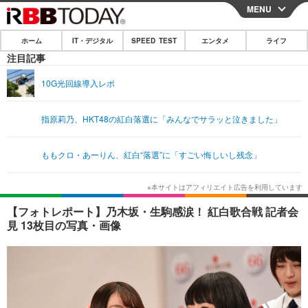
MENU
CLOSE
ホーム
IT・デジタル
SPEED TEST
エンタメ
ライフ
ホーム
注目記事
IT・デジタル
10G光回線導入レポ
IT・デジタルTOP
スマートフォン
SPEED TEST
指原莉乃、HKT48の紅白落選に「みんなでサラッと泣きました」
ネタ
ガジェット・ツール
エンタメ
ももクロ・あーりん、紅白“落選”に「すごい悔しいし残念」
ショッピング
その他
エンタメTOP
映画・ドラマ
ライフ
韓流・K-POP
韓国・芸能
ライフTOP
グルメ
リリース一覧
【フォトレポート】乃木坂・生駒感涙！ 紅白歌合戦 記者会
音楽
スポーツ
ペット
ショッピング
見 13枚目の写真・画像
プッシュ通知の停止方法
グラビア
ブログ
その他
ショッピング
その他