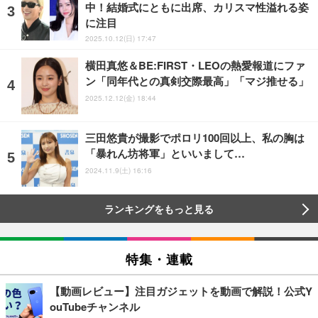
中！結婚式にともに出席、カリスマ性溢れる姿
に注目
2025.10.12(日) 17:47
横田真悠＆BE:FIRST・LEOの熱愛報道にファ
ン「同年代との真剣交際最高」「マジ推せる」
2025.12.12(金) 18:44
三田悠貴が撮影でポロリ100回以上、私の胸は
「暴れん坊将軍」といいまして…
2024.11.9(土) 16:16
ランキングをもっと見る
特集・連載
【動画レビュー】注目ガジェットを動画で解説！公式Y
ouTubeチャンネル