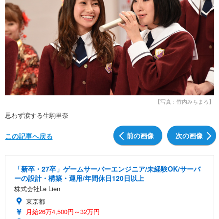
【写真：竹内みちまろ】
思わず涙する生駒里奈
前の画像
次の画像
この記事へ戻る
「新卒・27卒」ゲームサーバーエンジニア/未経験OK/サーバ
ーの設計・構築・運用/年間休日120日以上
株式会社Le Lien
東京都
月給26万4,500円～32万円