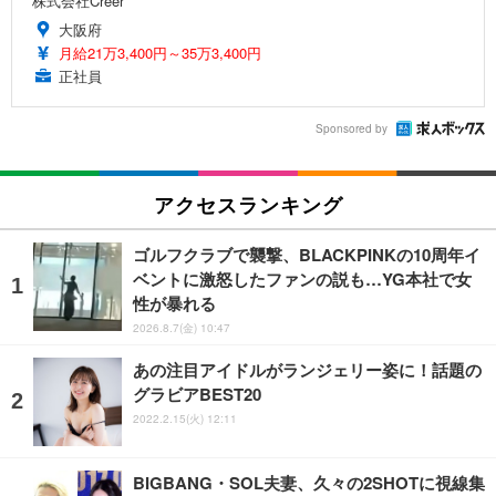
株式会社Creer
大阪府
月給21万3,400円～35万3,400円
正社員
Sponsored by
アクセスランキング
ゴルフクラブで襲撃、BLACKPINKの10周年イ
ベントに激怒したファンの説も…YG本社で女
性が暴れる
2026.8.7(金) 10:47
あの注目アイドルがランジェリー姿に！話題の
グラビアBEST20
2022.2.15(火) 12:11
BIGBANG・SOL夫妻、久々の2SHOTに視線集