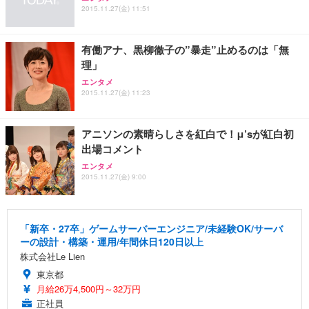
2015.11.27(金) 11:51
有働アナ、黒柳徹子の”暴走”止めるのは「無
理」
エンタメ
2015.11.27(金) 11:23
アニソンの素晴らしさを紅白で！μ’sが紅白初
出場コメント
エンタメ
2015.11.27(金) 9:00
「新卒・27卒」ゲームサーバーエンジニア/未経験OK/サーバ
ーの設計・構築・運用/年間休日120日以上
株式会社Le Lien
東京都
月給26万4,500円～32万円
正社員