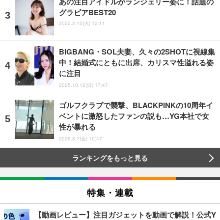
あの注目アイドルがランジェリー姿に！話題の
グラビアBEST20
2022.2.15(火) 12:11
BIGBANG・SOL夫妻、久々の2SHOTに視線集
中！結婚式にともに出席、カリスマ性溢れる姿
に注目
2025.10.12(日) 17:47
ゴルフクラブで襲撃、BLACKPINKの10周年イ
ベントに激怒したファンの説も…YG本社で女
性が暴れる
2026.8.7(金) 10:47
ランキングをもっと見る
特集・連載
【動画レビュー】注目ガジェットを動画で解説！公式Y