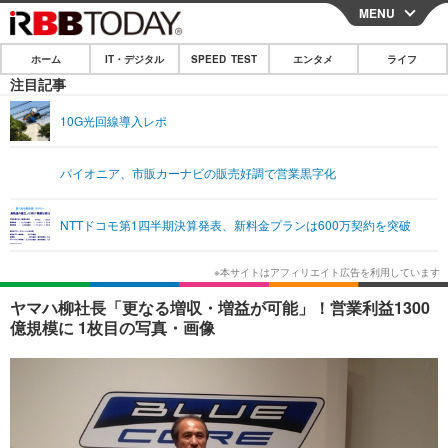
MENU
CLOSE
ホーム
IT・デジタル
SPEED TEST
エンタメ
ライフ
ホーム
注目記事
IT・デジタル
10G光回線導入レポ
IT・デジタルTOP
スマートフォン
SPEED TEST
パイオニア、市販カーナビの販売好調で営業黒字化
ネタ
ガジェット・ツール
エンタメ
NTTドコモ第1四半期決算発表、新料金プランは600万契約を突破
ショッピング
その他
エンタメTOP
映画・ドラマ
ライフ
韓流・K-POP
韓国・芸能
ライフTOP
グルメ
リリース一覧
ヤマハ柳社長「更なる増収・増益が可能」！営業利益1300
音楽
スポーツ
ペット
ショッピング
億規模に 1枚目の写真・画像
プッシュ通知の停止方法
グラビア
ブログ
その他
ショッピング
その他