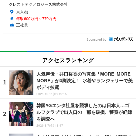
クレストテクノロジーズ株式会社
東京都
年収600万円～770万円
正社員
Sponsored by
アクセスランキング
人気声優・井口裕香の写真集「MORE MORE
MORE」が4刷決定！ 水着やランジェリーで美
ボディ披露
2024.10.11(金) 19:15
韓国YGエンタ社屋を襲撃したのは日本人…ゴ
ルフクラブで出入口の一部を破損、警察が経緯
を調査へ
2026.8.7(金) 18:47