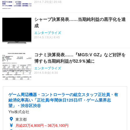
2014.7.25(金) 20:48
シャープ決算発表……当期純利益の黒字化を達
成
エンタープライズ
2014.5.13(火) 8:45
コナミ決算発表……『MGS:V GZ』など好評を
博すも当期純利益が52.9％減に
エンタープライズ
2014.5.9(金) 6:30
ゲーム周辺機器・コントローラーの組立スタッフ正社員・有
給消化率高い「正社員/年間休日125日/IT・ゲーム業界志
望」・渋谷区渋谷
Yts株式会社
東京都
月給23万4,900円～36万6,100円