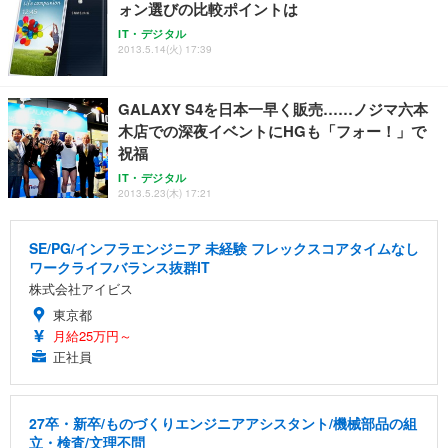
ォン選びの比較ポイントは
IT・デジタル
2013.5.14(火) 17:39
GALAXY S4を日本一早く販売……ノジマ六本
木店での深夜イベントにHGも「フォー！」で
祝福
IT・デジタル
2013.5.23(木) 17:21
SE/PG/インフラエンジニア 未経験 フレックスコアタイムなし
ワークライフバランス抜群IT
株式会社アイビス
東京都
月給25万円～
正社員
27卒・新卒/ものづくりエンジニアアシスタント/機械部品の組
立・検査/文理不問