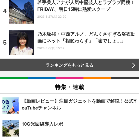
若手美人アナが人気中堅芸人とラブラブ同棲！
FRIDAY、明日15時に熱愛スクープ
2025.8.27(水) 22:20
乃木坂46・中西アルノ、どんくさすぎる浴衣動
画にネット「相変わらず」「嘘でしょ…」
2026.8.6(木) 15:09
ランキングをもっと見る
特集・連載
【動画レビュー】注目ガジェットを動画で解説！公式Y
ouTubeチャンネル
10G光回線導入レポ