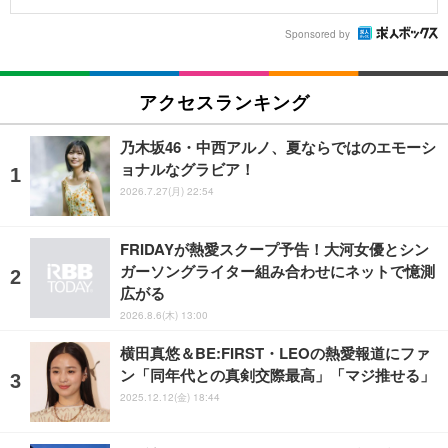
Sponsored by
アクセスランキング
乃木坂46・中西アルノ、夏ならではのエモーシ
ョナルなグラビア！
2026.7.27(月) 22:54
FRIDAYが熱愛スクープ予告！大河女優とシン
ガーソングライター組み合わせにネットで憶測
広がる
2026.8.6(木) 13:00
横田真悠＆BE:FIRST・LEOの熱愛報道にファ
ン「同年代との真剣交際最高」「マジ推せる」
2025.12.12(金) 18:44