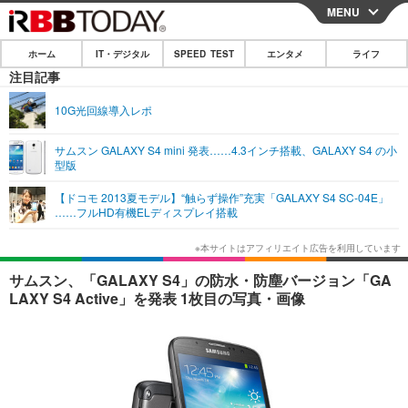
MENU
CLOSE
ホーム
IT・デジタル
SPEED TEST
エンタメ
ライフ
ホーム
注目記事
IT・デジタル
10G光回線導入レポ
IT・デジタルTOP
スマートフォン
SPEED TEST
サムスン GALAXY S4 mini 発表……4.3インチ搭載、GALAXY S4 の小
型版
ネタ
ガジェット・ツール
エンタメ
【ドコモ 2013夏モデル】“触らず操作”充実「GALAXY S4 SC-04E」
ショッピング
その他
……フルHD有機ELディスプレイ搭載
エンタメTOP
映画・ドラマ
ライフ
韓流・K-POP
韓国・芸能
ライフTOP
グルメ
リリース一覧
サムスン、「GALAXY S4」の防水・防塵バージョン「GA
音楽
スポーツ
ペット
ショッピング
LAXY S4 Active」を発表 1枚目の写真・画像
プッシュ通知の停止方法
グラビア
ブログ
その他
ショッピング
その他