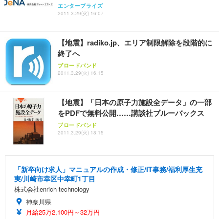
エンタープライズ
2011.3.29(火) 16:07
【地震】radiko.jp、エリア制限解除を段階的に
終了へ
ブロードバンド
2011.3.29(火) 16:15
【地震】「日本の原子力施設全データ」の一部
をPDFで無料公開……講談社ブルーバックス
ブロードバンド
2011.3.29(火) 18:15
「新卒向け求人」マニュアルの作成・修正/IT事務/福利厚生充
実/川崎市幸区中幸町1丁目
株式会社enrich technology
神奈川県
月給25万2,100円～32万円