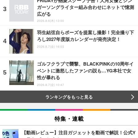
FRIDAYが熱愛スクープ予告！大河女優とシン
ガーソングライター組み合わせにネットで憶測
広がる
2026.8.6(木) 13:00
羽生結弦自らポーズを提案し撮影！完全撮り下
ろし2027年度版カレンダーが発売決定！
2026.8.7(金) 16:03
ゴルフクラブで襲撃、BLACKPINKの10周年イ
ベントに激怒したファンの説も…YG本社で女
性が暴れる
2026.8.7(金) 10:47
ランキングをもっと見る
特集・連載
【動画レビュー】注目ガジェットを動画で解説！公式Y