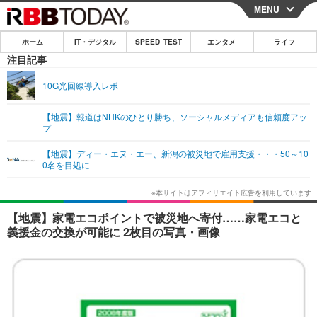
MENU
CLOSE
ホーム
IT・デジタル
SPEED TEST
エンタメ
ライフ
ホーム
注目記事
IT・デジタル
10G光回線導入レポ
IT・デジタルTOP
スマートフォン
SPEED TEST
【地震】報道はNHKのひとり勝ち、ソーシャルメディアも信頼度アッ
プ
ネタ
ガジェット・ツール
エンタメ
【地震】ディー・エヌ・エー、新潟の被災地で雇用支援・・・50～10
ショッピング
その他
0名を目処に
エンタメTOP
映画・ドラマ
ライフ
韓流・K-POP
韓国・芸能
ライフTOP
グルメ
リリース一覧
【地震】家電エコポイントで被災地へ寄付……家電エコと
音楽
スポーツ
ペット
ショッピング
義援金の交換が可能に 2枚目の写真・画像
プッシュ通知の停止方法
グラビア
ブログ
その他
ショッピング
その他