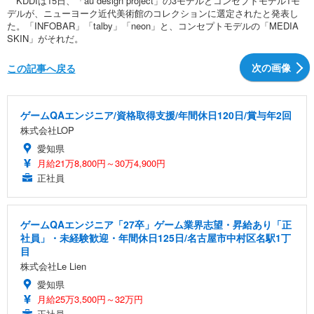
KDDIは15日、「au design project」の3モデルとコンセプトモデル1モ
デルが、ニューヨーク近代美術館のコレクションに選定されたと発表し
た。「INFOBAR」「talby」「neon」と、コンセプトモデルの「MEDIA
SKIN」がそれだ。
次の画像
この記事へ戻る
ゲームQAエンジニア/資格取得支援/年間休日120日/賞与年2回
株式会社LOP
愛知県
月給21万8,800円～30万4,900円
正社員
ゲームQAエンジニア「27卒」ゲーム業界志望・昇給あり「正
社員」・未経験歓迎・年間休日125日/名古屋市中村区名駅1丁
目
株式会社Le Lien
愛知県
月給25万3,500円～32万円
正社員