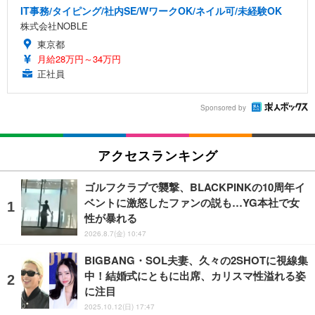
IT事務/タイピング/社内SE/WワークOK/ネイル可/未経験OK
株式会社NOBLE
東京都
月給28万円～34万円
正社員
Sponsored by
アクセスランキング
ゴルフクラブで襲撃、BLACKPINKの10周年イ
ベントに激怒したファンの説も…YG本社で女
性が暴れる
2026.8.7(金) 10:47
BIGBANG・SOL夫妻、久々の2SHOTに視線集
中！結婚式にともに出席、カリスマ性溢れる姿
に注目
2025.10.12(日) 17:47