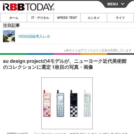
MENU
CLOSE
ホーム
IT・デジタル
SPEED TEST
エンタメ
ライフ
ホーム
注目記事
IT・デジタル
10G光回線導入レポ
IT・デジタルTOP
スマートフォン
SPEED TEST
ネタ
ガジェット・ツール
エンタメ
au design projectの4モデルが、ニューヨーク近代美術館
のコレクションに選定 1枚目の写真・画像
ショッピング
その他
エンタメTOP
映画・ドラマ
ライフ
韓流・K-POP
韓国・芸能
ライフTOP
グルメ
リリース一覧
音楽
スポーツ
ペット
ショッピング
プッシュ通知の停止方法
グラビア
ブログ
その他
ショッピング
その他