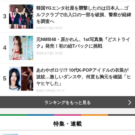
韓国YGエンタ社屋を襲撃したのは日本人…ゴ
ルフクラブで出入口の一部を破損、警察が経緯
を調査へ
2026.8.7(金) 18:47
元NMB48・原かれん、1st写真集『どストライ
ク』発売！初の紐Tバックに挑戦
2026.8.7(金) 10:22
あわやポロリ!? 10代K-POPアイドルの衣装が
波紋…激しいダンス中、何度も胸元を確認「ヒ
ヤヒヤした」
2026.7.29(水) 12:17
ランキングをもっと見る
特集・連載