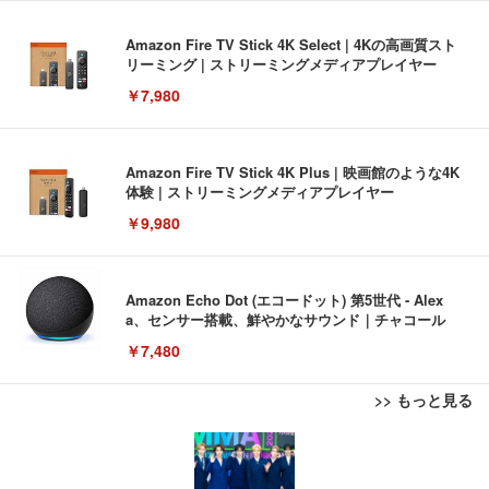
Amazon Fire TV Stick 4K Select | 4Kの高画質スト
リーミング | ストリーミングメディアプレイヤー
￥7,980
Amazon Fire TV Stick 4K Plus | 映画館のような4K
体験 | ストリーミングメディアプレイヤー
￥9,980
Amazon Echo Dot (エコードット) 第5世代 - Alex
a、センサー搭載、鮮やかなサウンド｜チャコール
￥7,480
>> もっと見る
[EdoErgo] オフィスチェア 椅子 テレワーク 疲れな
EIZO ビジネス向けプレミアムモニター | FlexScan
Amazonベーシック ペットシーツ 薄型 レギュラー 1
い 跳ね上げ式アームレスト コンパクト 約105度ロッ
EV3240X-WT | 31.5型4K UHD・USB Type-C・ホワ
回使い捨て 無香料 ホワイト 300枚
キング pc 事務椅子 360度回転 座面昇降 強化ナイロ
イト