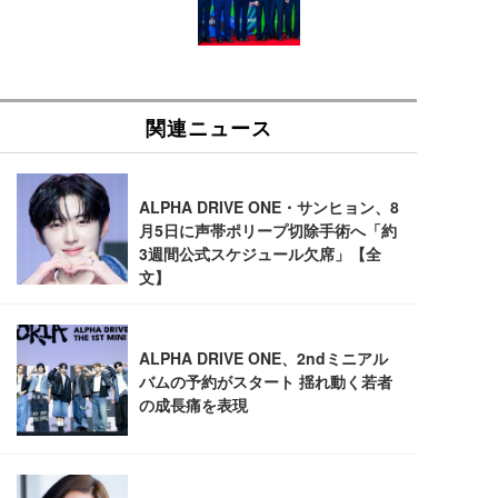
ン樹脂ベース 通気性メッシュ 在宅ワーク H-WY01
￥3,373
￥5,699
￥105,595
(黒網+黒枠+黒足)
EIZO ビジネス向けプレミアムモニター | FlexScan
SIHOO B100 オフィスチェア／デスクチェア メッシ
Amazonベーシック ペットシーツ 厚型 ワイド 42枚
EV2740X-WT | 27.0型4K UHD・USB Type-C・ホワ
ュチェア 人間工学 疲れない ブラック
x2袋(84枚) ホワイト(吸収面:ライトブルー)
イト
￥27,999
￥3,234
￥109,572
Sezlife オフィスチェア デスクチェア 疲れない テレ
【純正品】27"ゲーミングモニター DualSense 充電
ネオ・ルーライフ ネオ・オムツ L 中型犬用 26枚入
ワーク チェア 強化バックレスト 30度ロッキング機
フック付き（CFI-ZDM1J）
り 単品
能 人間工学 椅子 腰サポート 90度跳ね上げ式アーム
レスト 3Dヘッドレスト ハンガー付き 高反発クッシ
￥49,979
￥1,800
￥7,680
ョン PCチェア 通気性メッシュ ゲーミング/勉強/事
務用 おしゃれ パソコンチェア (ブラック)
Sezlife オフィスチェア デスクチェア 疲れない テレ
【整備済み品】Dell E2724HS 27インチ 液晶モニタ
Smart Basic(スマートベーシック) 【Amazon.co.jp
ワーク チェア 強化バックレスト 30度ロッキング機
ー フルHD（1920×1080）VA 非光沢 HDMI/DisplayP
限定】 Smart Basic アイリスオーヤマ ペットシーツ
能 人間工学 椅子 腰サポート 90度跳ね上げ式アーム
ort/VGA スピーカー内蔵 高さ調整 スイベル VESA対
超厚型 お徳用 ワイド 100枚入 (x 1) (ケース販売)
レスト 3Dヘッドレスト ハンガー付き 高反発クッシ
応 ComfortView ビジネス向け
￥7,680
￥15,800
￥3,670
ョン PCチェア 通気性メッシュ ゲーミング/勉強/事
務用 おしゃれ パソコンチェア (ホワイト)
ANDWINT オフィスチェア デスクチェア 肘なし メ
【MiniLED/24.5inch/280Hz/FHD】GRAPHT THE S
アイリスオーヤマ ペットシーツ 超厚型 お徳用 レギ
ッシュ 通気性 ランバーサポート付き 腰サポート ガ
HOOTER Gaming Monitor 24” Essential ゲーミン