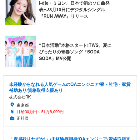
ュラー 200枚入【Amazon.co.jp限定】
ス圧無段階昇降 360度回転 キャスター付き コンパク
グモニター QD 24.5インチ 1ms FHD 量子ドット 残
ト 幅52×奥行58.5×高さ84～96cm テレワーク 在宅
像低減 (3年保証 | 輝点保証 | 日本メーカー)
￥3,731
￥4,139
￥34,980
勤務 ブラック
未経験からなれる人気ゲームのQAエンジニア/寮・社宅・家賃
補助あり/資格取得支援あり
株式会社RK
東京都
月給30万円～51万8,000円
正社員
「定員残りわずか!」/未経験採用枠/QAエンジニア/資格取得支