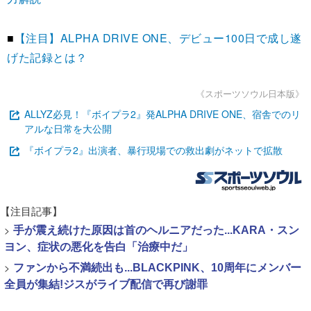
■
【注目】ALPHA DRIVE ONE、デビュー100日で成し遂
げた記録とは？
《スポーツソウル日本版》
ALLYZ必見！『ボイプラ2』発ALPHA DRIVE ONE、宿舎でのリ
アルな日常を大公開
『ボイプラ2』出演者、暴行現場での救出劇がネットで拡散
【注目記事】
>
手が震え続けた原因は首のヘルニアだった...KARA・スン
ヨン、症状の悪化を告白「治療中だ」
>
ファンから不満続出も...BLACKPINK、10周年にメンバー
全員が集結!ジスがライブ配信で再び謝罪