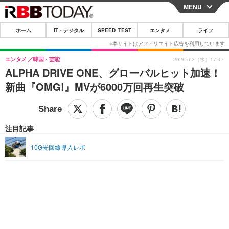
MENU
CLOSE
ホーム
IT・デジタル
SPEED TEST
エンタメ
ライフ
ホーム
IT・デジタル
エンタメ
韓国・芸能
2026.6.3（水）17:47
ALPHA DRIVE ONE、グローバルヒット加速！
IT・デジタルTOP
スマートフォン
SPEED TEST
新曲『OMG!』MVが6000万回再生突破
ネタ
ガジェット・ツール
エンタメ
ショッピング
その他
エンタメTOP
映画・ドラマ
ライフ
注目記事
韓流・K-POP
韓国・芸能
ライフTOP
グルメ
リリース一覧
10G光回線導入レポ
音楽
スポーツ
ペット
ショッピング
プッシュ通知の停止方法
グラビア
ブログ
その他
ショッピング
その他