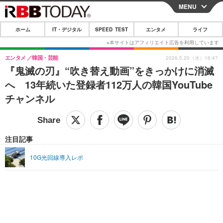
MENU
CLOSE
ホーム
IT・デジタル
SPEED TEST
エンタメ
ライフ
ホーム
IT・デジタル
エンタメ
韓国・芸能
2026.5.20（水）16:47
『鬼滅の刃』“吹き替え動画”をきっかけに消滅
IT・デジタルTOP
スマートフォン
SPEED TEST
へ 13年続いた登録者112万人の韓国YouTube
ネタ
ガジェット・ツール
チャンネル
エンタメ
ショッピング
その他
エンタメTOP
映画・ドラマ
ライフ
韓流・K-POP
韓国・芸能
注目記事
ライフTOP
グルメ
リリース一覧
音楽
スポーツ
10G光回線導入レポ
ペット
ショッピング
プッシュ通知の停止方法
グラビア
ブログ
その他
ショッピング
その他