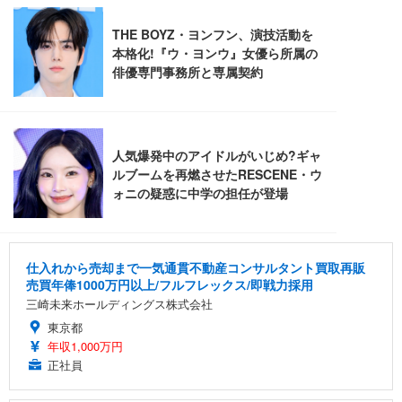
ANDWINT オフィスチェア デスクチェア 肘なし メ
【MiniLED/24.5inch/280Hz/FHD】GRAPHT THE S
アイリスオーヤマ ペットシーツ 超厚型 お徳用 レギ
ッシュ 通気性 ランバーサポート付き 腰サポート ガ
HOOTER Gaming Monitor 24” Essential ゲーミン
ュラー 200枚入【Amazon.co.jp限定】
ス圧無段階昇降 360度回転 キャスター付き コンパク
グモニター QD 24.5インチ 1ms FHD 量子ドット 残
ト 幅52×奥行58.5×高さ84～96cm テレワーク 在宅
像低減 (3年保証 | 輝点保証 | 日本メーカー)
￥3,731
￥4,139
￥34,980
勤務 ブラック
仕入れから売却まで一気通貫不動産コンサルタント買取再販
売買年俸1000万円以上/フルフレックス/即戦力採用
三崎未来ホールディングス株式会社
東京都
年収1,000万円
正社員