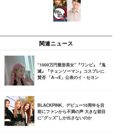
い 跳ね上げ式アームレスト コンパクト 約105度ロッ
EV3240X-WT | 31.5型4K UHD・USB Type-C・ホワ
回使い捨て 無香料 ホワイト 300枚
キング pc 事務椅子 360度回転 座面昇降 強化ナイロ
イト
ン樹脂ベース 通気性メッシュ 在宅ワーク H-WY01
￥3,373
￥5,699
￥105,595
(黒網+黒枠+黒足)
EIZO ビジネス向けプレミアムモニター | FlexScan
SIHOO B100 オフィスチェア／デスクチェア メッシ
Amazonベーシック ペットシーツ 厚型 ワイド 42枚
EV2740X-WT | 27.0型4K UHD・USB Type-C・ホワ
ュチェア 人間工学 疲れない ブラック
x2袋(84枚) ホワイト(吸収面:ライトブルー)
イト
￥27,999
￥3,234
￥109,572
Sezlife オフィスチェア デスクチェア 疲れない テレ
【純正品】27"ゲーミングモニター DualSense 充電
ネオ・ルーライフ ネオ・オムツ L 中型犬用 26枚入
ワーク チェア 強化バックレスト 30度ロッキング機
フック付き（CFI-ZDM1J）
り 単品
能 人間工学 椅子 腰サポート 90度跳ね上げ式アーム
レスト 3Dヘッドレスト ハンガー付き 高反発クッシ
￥49,979
￥1,800
￥7,680
ョン PCチェア 通気性メッシュ ゲーミング/勉強/事
務用 おしゃれ パソコンチェア (ブラック)
Sezlife オフィスチェア デスクチェア 疲れない テレ
【整備済み品】Dell E2724HS 27インチ 液晶モニタ
Smart Basic(スマートベーシック) 【Amazon.co.jp
ワーク チェア 強化バックレスト 30度ロッキング機
ー フルHD（1920×1080）VA 非光沢 HDMI/DisplayP
限定】 Smart Basic アイリスオーヤマ ペットシーツ
能 人間工学 椅子 腰サポート 90度跳ね上げ式アーム
ort/VGA スピーカー内蔵 高さ調整 スイベル VESA対
超厚型 お徳用 ワイド 100枚入 (x 1) (ケース販売)
レスト 3Dヘッドレスト ハンガー付き 高反発クッシ
応 ComfortView ビジネス向け
￥7,680
￥15,800
￥3,670
ョン PCチェア 通気性メッシュ ゲーミング/勉強/事
務用 おしゃれ パソコンチェア (ホワイト)