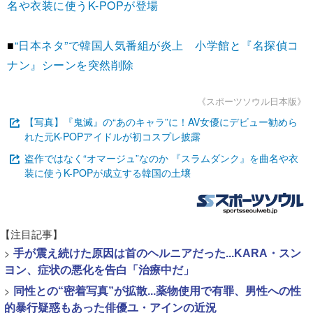
名や衣装に使うK-POPが登場
■
“日本ネタ”で韓国人気番組が炎上 小学館と『名探偵コ
ナン』シーンを突然削除
《スポーツソウル日本版》
【写真】『鬼滅』の“あのキャラ”に！AV女優にデビュー勧めら
れた元K-POPアイドルが初コスプレ披露
盗作ではなく“オマージュ”なのか 『スラムダンク』を曲名や衣
装に使うK-POPが成立する韓国の土壌
【注目記事】
>
手が震え続けた原因は首のヘルニアだった...KARA・スン
ヨン、症状の悪化を告白「治療中だ」
>
同性との“密着写真”が拡散...薬物使用で有罪、男性への性
的暴行疑惑もあった俳優ユ・アインの近況