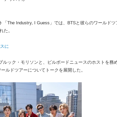
e Industry, I Guess」では、BTSと彼らのワールドツ
された。
ースに
あるブルック・モリソンと、ビルボードニュースのホストを務
ワールドツアーについてトークを展開した。