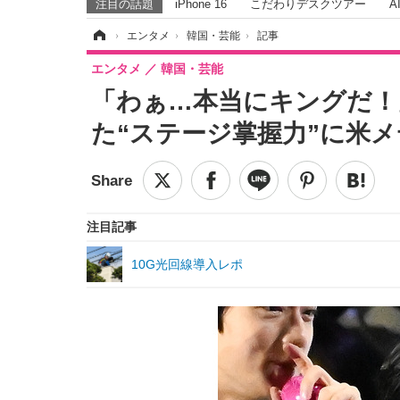
注目の話題
iPhone 16
こだわりデスクツアー
A
ホーム
›
エンタメ
›
韓国・芸能
›
記事
エンタメ
韓国・芸能
「わぁ…本当にキングだ！
た“ステージ掌握力”に米
注目記事
10G光回線導入レポ