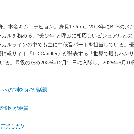
身。本名キム・テヒョン。身長179cm。2013年にBTSのメ
カルを務める。“美少年”と呼ぶに相応しいビジュアルとの
ーカルラインの中でも主に中低音パートを担当している。優
報サイト『TC Candler』が発表する「世界で最もハン
。兵役のため2023年12月11日に入隊し、2025年6月10
への“神対応”が話題
整形医が絶賛！
苦労したV