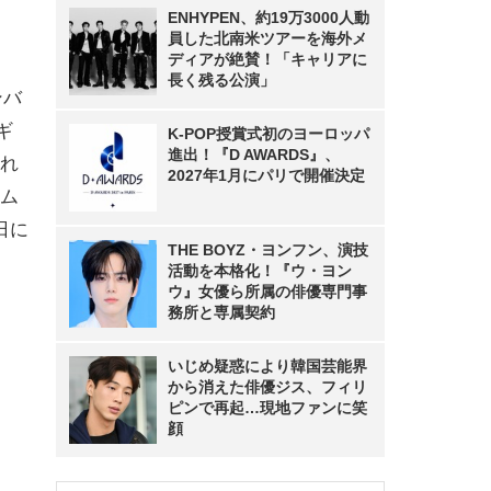
ENHYPEN、約19万3000人動
員した北南米ツアーを海外メ
ディアが絶賛！「キャリアに
長く残る公演」
ンバ
ギ
K-POP授賞式初のヨーロッパ
進出！『D AWARDS』、
れ
2027年1月にパリで開催決定
サム
日に
THE BOYZ・ヨンフン、演技
活動を本格化！『ウ・ヨン
ウ』女優ら所属の俳優専門事
務所と専属契約
いじめ疑惑により韓国芸能界
から消えた俳優ジス、フィリ
ピンで再起…現地ファンに笑
顔