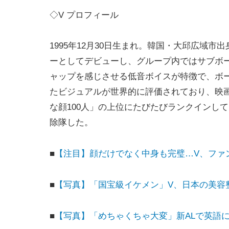
◇V プロフィール
1995年12月30日生まれ。韓国・大邱広域市出
ーとしてデビューし、グループ内ではサブボー
ャップを感じさせる低音ボイスが特徴で、ボ
たビジュアルが世界的に評価されており、映画情
な顔100人」の上位にたびたびランクインしている
除隊した。
■
【注目】顔だけでなく中身も完璧…V、ファン
■
【写真】「国宝級イケメン」V、日本の美容
■
【写真】「めちゃくちゃ大変」新ALで英語に