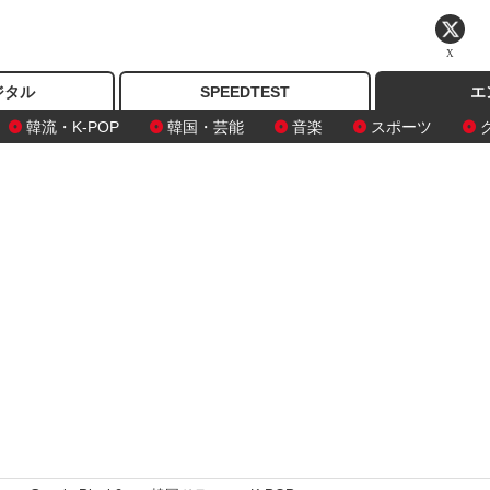
X
ジタル
SPEEDTEST
エ
韓流・K-POP
韓国・芸能
音楽
スポーツ