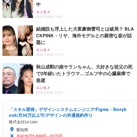
中
エンタメ
2026.5.8(金) 14:47
結婚説も浮上した大富豪御曹司とは破局？ BLA
CKPINK・リサ、海外モデルとの親密な姿が話
題に
エンタメ
2026.5.8(金) 14:17
秋山成勲の娘サランちゃん、大好きな祖父の死
で2年続いたトラウマ…ゴルフ中の心臓麻痺で
急逝
エンタメ
2026.5.8(金) 13:47
「スキル習得」デザインシステムエンジニア/Figma・Storyb
ook/月30万以上可/デザインの共通規約作り
株式会社Le Lien
愛知県
月給29万5,600円～52万円