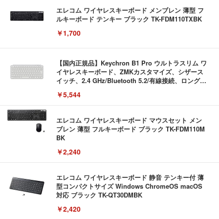
エレコム ワイヤレスキーボード メンブレン 薄型 フ
ルキーボード テンキー ブラック TK-FDM110TXBK
￥1,700
【国内正規品】Keychron B1 Pro ウルトラスリム ワ
イヤレスキーボード、ZMKカスタマイズ、シザース
イッチ、2.4 GHz/Bluetooth 5.2/有線接続、ロングバ
ッテリーライフ、Mac Windows Linux対応 (アイボ
￥5,544
リーホワイト（かな印字なし）, JISレイアウト)
エレコム ワイヤレスキーボード マウスセット メン
ブレン 薄型 フルキーボード ブラック TK-FDM110M
BK
￥2,240
エレコム ワイヤレスキーボード 静音 テンキー付 薄
型コンパクトサイズ Windows ChromeOS macOS
対応 ブラック TK-QT30DMBK
￥2,420