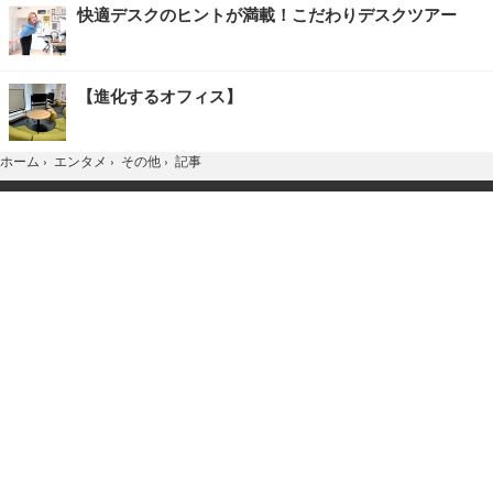
快適デスクのヒントが満載！こだわりデスクツアー
【進化するオフィス】
記事
ホーム
›
エンタメ
›
その他
›
TOP
Home
X
YouTube
お問合せ
広告掲載
会社概要
個人情報保護方針
紹介した商品/サービスを購入、契約した場合に、
売上の一部が弊社サイトに還元されることがあります。
当サイトに掲載の記事・見出し・写真・画像の無断転載を禁じます。
Copyright © 2026 IID, Inc.