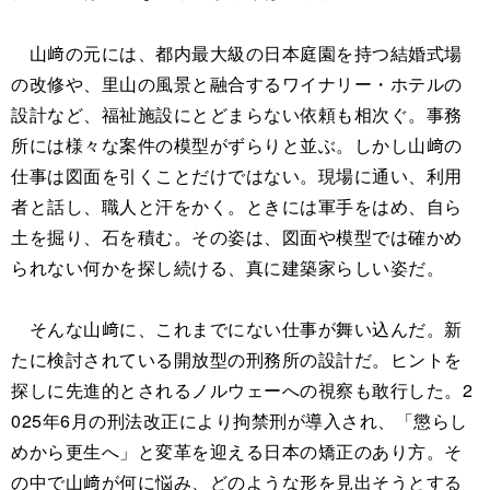
山﨑の元には、都内最大級の日本庭園を持つ結婚式場
の改修や、里山の風景と融合するワイナリー・ホテルの
設計など、福祉施設にとどまらない依頼も相次ぐ。事務
所には様々な案件の模型がずらりと並ぶ。しかし山﨑の
仕事は図面を引くことだけではない。現場に通い、利用
者と話し、職人と汗をかく。ときには軍手をはめ、自ら
土を掘り、石を積む。その姿は、図面や模型では確かめ
られない何かを探し続ける、真に建築家らしい姿だ。
そんな山﨑に、これまでにない仕事が舞い込んだ。新
たに検討されている開放型の刑務所の設計だ。ヒントを
探しに先進的とされるノルウェーへの視察も敢行した。2
025年6月の刑法改正により拘禁刑が導入され、「懲らし
めから更生へ」と変革を迎える日本の矯正のあり方。そ
の中で山﨑が何に悩み、どのような形を見出そうとする