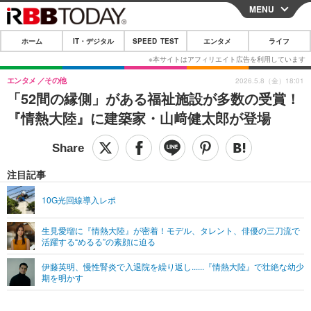
MENU
CLOSE
ホーム
IT・デジタル
SPEED TEST
エンタメ
ライフ
ホーム
IT・デジタル
エンタメ
その他
2026.5.8（金）18:01
「52間の縁側」がある福祉施設が多数の受賞！
IT・デジタルTOP
スマートフォン
SPEED TEST
『情熱大陸』に建築家・山﨑健太郎が登場
ネタ
ガジェット・ツール
エンタメ
ショッピング
その他
エンタメTOP
映画・ドラマ
ライフ
注目記事
韓流・K-POP
韓国・芸能
ライフTOP
グルメ
リリース一覧
10G光回線導入レポ
音楽
スポーツ
ペット
ショッピング
プッシュ通知の停止方法
生見愛瑠に『情熱大陸』が密着！モデル、タレント、俳優の三刀流で
活躍する“めるる”の素顔に迫る
グラビア
ブログ
その他
伊藤英明、慢性腎炎で入退院を繰り返し......『情熱大陸』で壮絶な幼少
ショッピング
その他
期を明かす