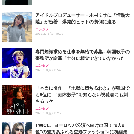
1/Type-C・Win11 Pro Mini PC USB3.2×4 企業・学
tooth・HDMI・Type-C/360度回転対応/有線静音マウ
￥61,248
￥2,298
￥44,880
習向け 超小型 高性能 (16GB+256GB)
ス付属/180日保証(タッチスクリーン/メモリ8GB,SS
アイドルプロデューサー・木村ミサに『情熱大
D256GB)
陸』が密着！爆発的ヒットの裏側に迫る
Vlog アクションカメラ、回転レンズ付き、フロント
VETESAノートパソコン Corei7 15.6インチ IPS液
【整備済み品】富士通 ESPRIMO Q558 ミニPC i5第
スクリーン、Type-C 充電、毎日の Vlog 用 1080P
晶/1920×1080FHD Office2024搭載 Win11 Pro ノー
エンタメ
9世代 16GB SSD256GB Win11 Office2021 WiFi
ハンドヘルドカメラ ポケットサイクリング映像 毎日
トPC 16GB メモリ SSD 256GB WEBカメラ付き 軽
2026.2.13(金) 16:05
の Vlog
量薄型 laptop WIFI5/BT5.0/指紋認証機能/テンキー/
￥33,980
￥7,830
￥59,980
日本語キーボード ラップトップ 学生向け 仕事用 学
習用 ピンク
専門知識求める仕事を無給で募集…韓国歌手の
事務所が謝罪「十分に精査できていなかった」
エンタメ
2026.5.8(金) 15:47
「本当に名作」『地獄に堕ちるわよ』が韓国で
も5位に “細木数子”を知らない視聴者にも刺
さるワケ
エンタメ
2026.5.8(金) 15:17
TWICE、ヨーロッパ公演へ向け出国！“9人9
色”の魅力あふれる空港ファッションに視線集