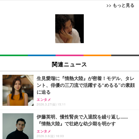
>> もっと見る
【ミニPC 最強 ゲーミング PC】GMKtec NucBox K
AOUTNアクションカメラ メガネカメラ 2 7K Wi Fi
【整備済み品】ノートパソコン 富士通 LIEFBOOK
8 PlusミニPCゲーミング AMD R7 8845HS搭載 【R
対応 一人称視点撮影 ブラック 眼鏡装着型 液晶画面
U9311X/F 13.3型 第11世代 Core i5-1145G7/Window
9 7940HS/8745HS/H255より上位】Radeon 780M | 1
付き サイクリング用 | 広角レンズ搭載 軽量設計 簡
s11 Pro/MS Office 2021搭載/Webカメラ/Wifi・Blue
28GB DDR5拡張可能 32GB DDR5+1TB SSD |Oculi
単装着 長時間記録対応 液晶画面搭載 広角撮影対応
tooth・HDMI・Type-C/360度回転対応/有線静音マウ
￥122,848
￥8,999
￥44,948
nk・USB4.0×2 | Win11 Pro 5.1GHz | Win11 Pro | 8
軽量ボディ設計 録音機能対応 着脱しやすい構造 旅
ス付属/180日保証(タッチスクリーン/メモリ16GB,S
K 4画面対応
行記録にも使いやすい (S111 ブラック + イヤーフッ
SD256GB)
ク)
【法人向け・5年安定ビジネスに最適】GMKtec ミニ
【整備済み品】中古 ノートパソコン 富士通 A5511/
1080P ポータブルウェアラブルカメラ旅行用軽量ビ
PC Ryzen 7 7730U搭載 M5 Ultra【32GB DDR4 1TB
15.6型/ 第11世代 Core i3-1125G4// Win11 Pro/MS
デオレコーダー軽量トラベルカメラ
関連ニュース
SSD】8コア16スレッド 最大4.5GHz Win11 Pro 小
Office 2021 Pro 付属/Webカメラ/DVD/豊富な接続端
型PC 2.5G有線LAN Wi-Fi 6E BT5.2 8K3画面同時出
子 (HDMI, VGA, USB 3.0)/ 有線静音マウス付属/ 180
￥3,255
￥86,999
￥36,880
力 HDMI2.0/DP1.4/USB-C M.2 SSD 16TB拡張対応
日保証（メモリ 8GB,SSD256GB）
生見愛瑠に『情熱大陸』が密着！モデル、タレ
コンパクト 静音ミニPC ゲーミングPC
ント、俳優の三刀流で活躍する“めるる”の素顔
【ミニpc 最新第12世代 N95 省電力 N97より高速】B
XXA4Kアクションカメラ ウェアラブルカメラ Vlog
【整備済み品】中古 ノートパソコン 富士通 A5511/
に迫る
MAX ミニpc mini pc N95 4C/4T 15W 最大3.4GHz 1
ビデオカメラ ボディカメラ 1.9インチモニター 32G
15.6型/ 第11世代 Core i3-1125G4// Win11 Pro/MS
エンタメ
2GB LPDDR5+512GB SSD 小型PC 8TB拡張M.2_N
Bカード付き 180度回転レンズ 2000mAhバッテリー
Office 2021 Pro 付属/Webカメラ/DVD/豊富な接続端
2026.3.27(金) 15:11
VMe/SATA HDMI2.1/2画面出力 4K@60Hz 小型パソ
循環録画 夜間録画 連写 タイマー撮影 軽量 Vlog 旅
子 (HDMI, VGA, USB 3.0)/ 有線静音マウス付属/ 180
￥39,999
￥8,330
￥49,880
コン 高速2.4G/5GWi-Fi BT5.0 ギガビットLAN 静音
行 アウトドア 会議商談 授業 スポーツカメラ 三角ス
日保証（メモリ 16GB,SSD512GB）
伊藤英明、慢性腎炎で入退院を繰り返し......
ミニパソコン B4Plus
タンド付き 日本語取扱説明書 (ピンク)
『情熱大陸』で壮絶な幼少期を明かす
GMKtec ミニPC G11初登場 AMD Ryzen Embedde
スパイカメラ探知機ファインダー、 家庭用および保
【整備済み品】ノートパソコン 富士通 LIEFBOOK
エンタメ
d R2514搭載 16GB DDR4＋256GB SSD動作より安
護用、 操作およびスキャンデバイス付き車用隠しカ
U9311X/F 13.3型 第11世代 Core i5-1145G7/Window
2026.3.6(金) 16:03
定 最大3.7GHz｜4K×3画面出力・2.5GLAN HDMI 2.
メラファインダー
s11 Pro/MS Office 2021搭載/Webカメラ/Wifi・Blue