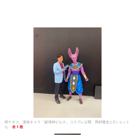
研ナオコ、漫画キャラ「破壊神ビルス」コスプレ公開 岡村隆史と2ショット
も
全 1 枚