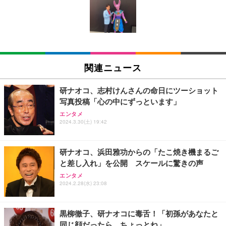
い 跳ね上げ式アームレスト コンパクト 約105度ロッ
EV3240X-WT | 31.5型4K UHD・USB Type-C・ホワ
回使い捨て 無香料 ホワイト 300枚
キング pc 事務椅子 360度回転 座面昇降 強化ナイロ
イト
ン樹脂ベース 通気性メッシュ 在宅ワーク H-WY01
￥3,373
￥5,699
￥105,595
(黒網+黒枠+黒足)
EIZO ビジネス向けプレミアムモニター | FlexScan
SIHOO B100 オフィスチェア／デスクチェア メッシ
Amazonベーシック ペットシーツ 厚型 ワイド 42枚
EV2740X-WT | 27.0型4K UHD・USB Type-C・ホワ
ュチェア 人間工学 疲れない ブラック
x2袋(84枚) ホワイト(吸収面:ライトブルー)
関連ニュース
イト
￥27,999
￥3,234
￥109,572
研ナオコ、志村けんさんの命日にツーショット
写真投稿「心の中にずっといます」
Sezlife オフィスチェア デスクチェア 疲れない テレ
【純正品】27"ゲーミングモニター DualSense 充電
ネオ・ルーライフ ネオ・オムツ L 中型犬用 26枚入
エンタメ
ワーク チェア 強化バックレスト 30度ロッキング機
2024.3.30(土) 19:42
フック付き（CFI-ZDM1J）
り 単品
能 人間工学 椅子 腰サポート 90度跳ね上げ式アーム
レスト 3Dヘッドレスト ハンガー付き 高反発クッシ
￥49,979
￥1,800
￥7,680
ョン PCチェア 通気性メッシュ ゲーミング/勉強/事
研ナオコ、浜田雅功からの「たこ焼き機まるご
務用 おしゃれ パソコンチェア (ブラック)
と差し入れ」を公開 スケールに驚きの声
Sezlife オフィスチェア デスクチェア 疲れない テレ
【整備済み品】Dell E2724HS 27インチ 液晶モニタ
Smart Basic(スマートベーシック) 【Amazon.co.jp
エンタメ
ワーク チェア 強化バックレスト 30度ロッキング機
ー フルHD（1920×1080）VA 非光沢 HDMI/DisplayP
限定】 Smart Basic アイリスオーヤマ ペットシーツ
2024.2.28(水) 23:08
能 人間工学 椅子 腰サポート 90度跳ね上げ式アーム
ort/VGA スピーカー内蔵 高さ調整 スイベル VESA対
超厚型 お徳用 ワイド 100枚入 (x 1) (ケース販売)
レスト 3Dヘッドレスト ハンガー付き 高反発クッシ
応 ComfortView ビジネス向け
￥7,680
￥15,800
￥3,670
ョン PCチェア 通気性メッシュ ゲーミング/勉強/事
黒柳徹子、研ナオコに毒舌！「初孫があなたと
務用 おしゃれ パソコンチェア (ホワイト)
同じ顔だったら、ちょっとね」