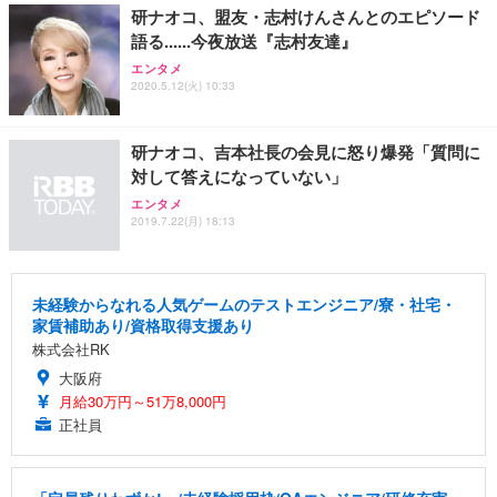
研ナオコ、盟友・志村けんさんとのエピソード
語る......今夜放送『志村友達』
エンタメ
2020.5.12(火) 10:33
研ナオコ、吉本社長の会見に怒り爆発「質問に
対して答えになっていない」
エンタメ
2019.7.22(月) 18:13
未経験からなれる人気ゲームのテストエンジニア/寮・社宅・
家賃補助あり/資格取得支援あり
株式会社RK
大阪府
月給30万円～51万8,000円
正社員