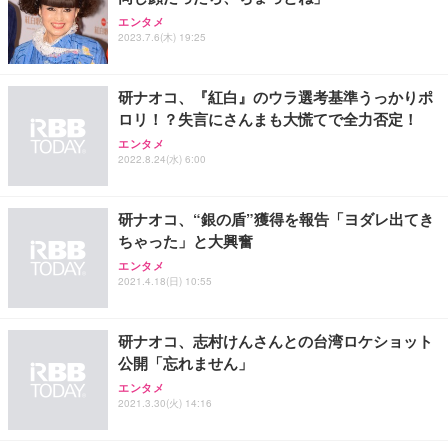
ANDWINT オフィスチェア デスクチェア 肘なし メ
【MiniLED/24.5inch/280Hz/FHD】GRAPHT THE S
アイリスオーヤマ ペットシーツ 超厚型 お徳用 レギ
ッシュ 通気性 ランバーサポート付き 腰サポート ガ
HOOTER Gaming Monitor 24” Essential ゲーミン
エンタメ
ュラー 200枚入【Amazon.co.jp限定】
ス圧無段階昇降 360度回転 キャスター付き コンパク
グモニター QD 24.5インチ 1ms FHD 量子ドット 残
2023.7.6(木) 19:25
ト 幅52×奥行58.5×高さ84～96cm テレワーク 在宅
像低減 (3年保証 | 輝点保証 | 日本メーカー)
￥3,731
￥4,139
￥34,980
勤務 ブラック
研ナオコ、『紅白』のウラ選考基準うっかりポ
ロリ！？失言にさんまも大慌てで全力否定！
エンタメ
2022.8.24(水) 6:00
研ナオコ、“銀の盾”獲得を報告「ヨダレ出てき
ちゃった」と大興奮
エンタメ
2021.4.18(日) 10:55
研ナオコ、志村けんさんとの台湾ロケショット
公開「忘れません」
エンタメ
2021.3.30(火) 14:16