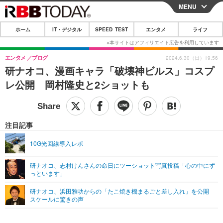
MENU
CLOSE
ホーム
IT・デジタル
SPEED TEST
エンタメ
ライフ
ホーム
IT・デジタル
エンタメ
ブログ
2024.6.30（日）19:56
研ナオコ、漫画キャラ「破壊神ビルス」コスプ
IT・デジタルTOP
スマートフォン
SPEED TEST
レ公開 岡村隆史と2ショットも
ネタ
ガジェット・ツール
エンタメ
ショッピング
その他
エンタメTOP
映画・ドラマ
ライフ
注目記事
韓流・K-POP
韓国・芸能
ライフTOP
グルメ
リリース一覧
10G光回線導入レポ
音楽
スポーツ
ペット
ショッピング
プッシュ通知の停止方法
研ナオコ、志村けんさんの命日にツーショット写真投稿「心の中にず
っといます」
グラビア
ブログ
その他
研ナオコ、浜田雅功からの「たこ焼き機まるごと差し入れ」を公開
ショッピング
その他
スケールに驚きの声