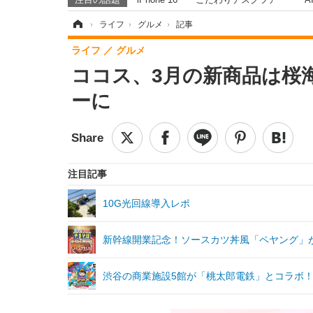
ホーム
›
ライフ
›
グルメ
›
記事
ライフ
グルメ
ココス、3月の新商品は桜
ーに
注目記事
10G光回線導入レポ
新幹線開業記念！ソースカツ丼風「ペヤング」が
渋谷の商業施設5館が「桃太郎電鉄」とコラボ