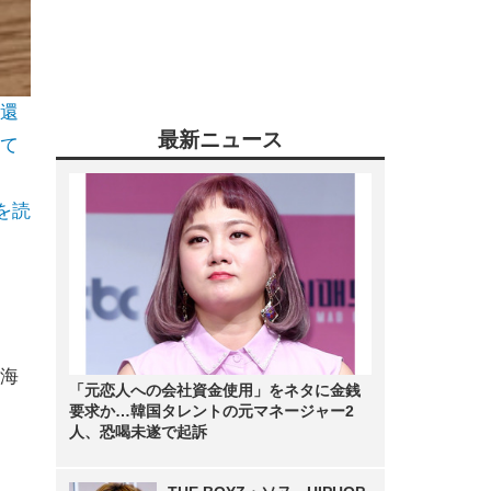
還
最新ニュース
て
を読
海
「元恋人への会社資金使用」をネタに金銭
」
要求か…韓国タレントの元マネージャー2
人、恐喝未遂で起訴