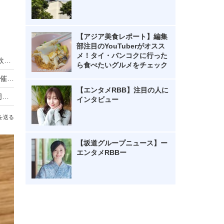
【アジア美食レポート】編集
部注目のYouTuberがオスス
メ！タイ・バンコクに行った
近江牛×クラフトビールを電車で満喫！一番搾り飲み放題も復活「近江ビア電2026」運行
ら食べたいグルメをチェック
リーベルホテル大阪、秋のディナービュッフェ開催！国産牛ローストビーフからハロウィンスイーツまで
【エンタメRBB】注目の人に
ローソン「からあげクン」累計50億食突破！40周年記念で8月10日まで2個増量
インタビュー
を送る
【坂道グループニュース】ー
エンタメRBBー