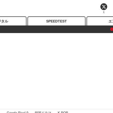
X
ジタル
SPEEDTEST
エ
I
Google Pixel 9
韓国ドラマ
K-POP