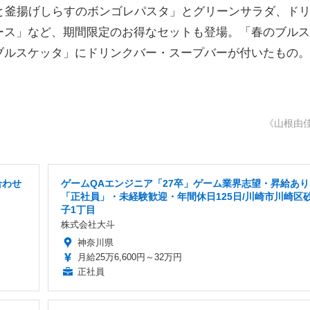
と釜揚げしらすのボンゴレパスタ」とグリーンサラダ、ド
ース」など、期間限定のお得なセットも登場。「春のブルス
ブルスケッタ」にドリンクバー・スープバーが付いたもの。
《山根由
合わせ
ゲームQAエンジニア「27卒」ゲーム業界志望・昇給あり
「正社員」・未経験歓迎・年間休日125日/川崎市川崎区
子1丁目
株式会社大斗
神奈川県
月給25万6,600円～32万円
正社員