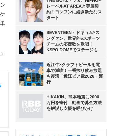
THE BOYZ・ソヌ、HIPHOP
リン
レーベルAT AREAと専属契
約！ヨンフンに続き新たなス
ケ
タート
単
SEVENTEEN・ドギョム×ス
ングァン、世界的eスポーツ
チームの応援歌を歌唱！
KSPO DOMEでステージも
佳》
近江牛×クラフトビールを電
車で満喫！一番搾り飲み放題
も復活「近江ビア電2026」運
行
砂
HIKAKIN、熊本地震に2000
万円を寄付 動画で募金方法
を解説し支援を呼びかけ