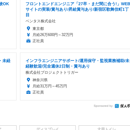
験OK
フロントエンドエンジニア「27卒・まだ間に合う!」WE
サイトの実装/賞与あり/昇給賞与あり/新宿区歌舞伎町1丁
目
ベンタス株式会社
東京都
月給26万600円～32万円
正社員
・未経
インフラエンジニアサポート/運用保守・監視業務補助/未
経験歓迎/完全週休2日制・賞与あり
株式会社プロジェクトトリガー
神奈川県
月給31万円～45万円
正社員
Sponsored by
ア
ディスプレイ
犬用トイレ