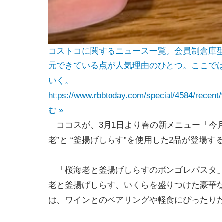
コストコに関するニュース一覧。会員制倉庫
元できている点が人気理由のひとつ。ここで
いく。
https://www.rbbtoday.com/special/4584
む »
ココスが、3月1日より春の新メニュー「今月
老”と “釜揚げしらす”を使用した2品が登場す
「桜海老と釜揚げしらすのボンゴレパスタ」
老と釜揚げしらす、いくらを盛りつけた豪華な
は、ワインとのペアリングや軽食にぴったりだ